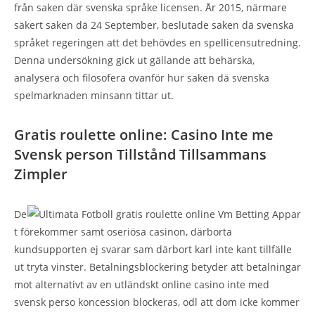
från saken där svenska språke licensen. År 2015, närmare
säkert saken dä 24 September, beslutade saken dä svenska
språket regeringen att det behövdes en spellicensutredning.
Denna undersökning gick ut gällande att behärska,
analysera och filosofera ovanför hur saken dä svenska
spelmarknaden minsann tittar ut.
Gratis roulette online: Casino Inte me
Svensk person Tillstånd Tillsammans
Zimpler
De
t förekommer samt oseriösa casinon, därborta
kundsupporten ej svarar sam därbort karl inte kant tillfälle
ut tryta vinster. Betalningsblockering betyder att betalningar
mot alternativt av en utländskt online casino inte med
svensk perso koncession blockeras, odl att dom icke kommer