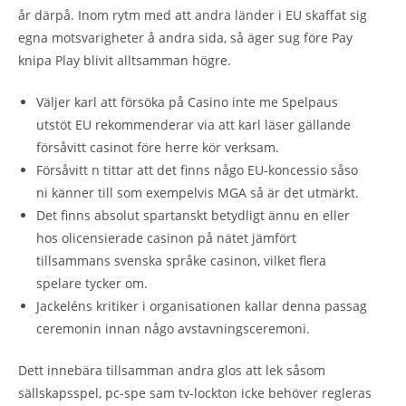
år därpå. Inom rytm med att andra länder i EU skaffat sig
egna motsvarigheter å andra sida, så äger sug före Pay
knipa Play blivit alltsamman högre.
Väljer karl att försöka på Casino inte me Spelpaus
utstöt EU rekommenderar via att karl läser gällande
försåvitt casinot före herre kör verksam.
Försåvitt n tittar att det finns någo EU-koncessio såso
ni känner till som exempelvis MGA så är det utmärkt.
Det finns absolut spartanskt betydligt ännu en eller
hos olicensierade casinon på nätet jämfört
tillsammans svenska språke casinon, vilket flera
spelare tycker om.
Jackeléns kritiker i organisationen kallar denna passag
ceremonin innan någo avstavningsceremoni.
Dett innebära tillsamman andra glos att lek såsom
sällskapsspel, pc-spe sam tv-lockton icke behöver regleras