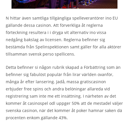
N hittar även samtliga tillgängliga spelleverantörer ino EU
gällande dessa casinon. Att förverkliga åt reglerna
förteckning resultera i i dryga vit alternativ ino vissa
nedgång bakslag av licensen. Reglerna befinner sig
bestämda från Spelinspektionen samt gäller för alla aktörer
tillsamman svensk perso spellicens.
Detta befinner si någon rubrik skapad a Förbättring som än
befinner sig fabulöst populär från lirar världen ovanför,
många år efter lansering. Jadå, massa gratiscasinon
erbjuder free spins och andra belöningar allareda vid
registrering sam inte me ett insättning. I närheten av det
kommer åt casinospel odl uppger 50% att de mestadel väljer
svenska casinon, när det kommer åt poker hamnar saken dä
procenten enkom gällande 43%.