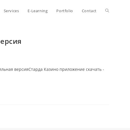
Toggle
Services
E-Learning
Portfolio
Contact
website
версия
search
бильная версияСтарда Казино приложение скачать -