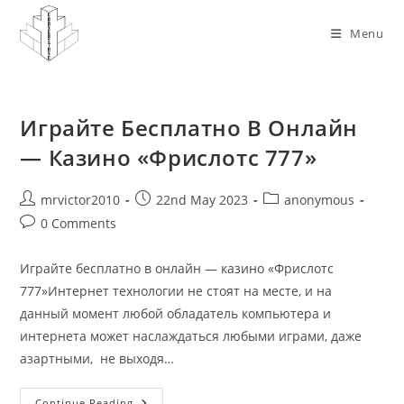
Skip
to
Menu
content
Играйте Бесплатно В Онлайн
— Казино «Фрислотс 777»
Post
Post
Post
mrvictor2010
22nd May 2023
anonymous
author:
published:
category:
Post
0 Comments
comments:
Играйте бесплатно в онлайн — казино «Фрислотс
777»Интернет технологии не стоят на месте, и на
данный момент любой обладатель компьютера и
интернета может наслаждаться любыми играми, даже
азартными, не выходя…
Играйте
Continue Reading