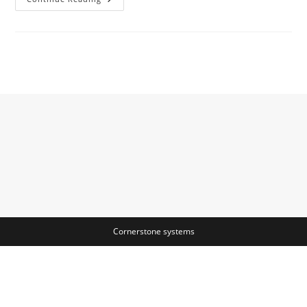
Бесплатно
В
Онлайн
—
Казино
«Фрислотс
777»
Cornerstone systems