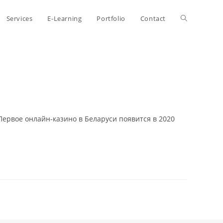
Toggle
Services
E-Learning
Portfolio
Contact
website
search
Первое онлайн-казино в Беларуси появится в 2020