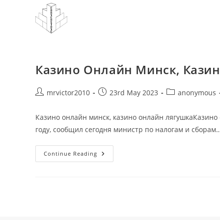
Skip
to
content
Казино Онлайн Минск, Кази
Post
Post
Post
mrvictor2010
23rd May 2023
anonymous
author:
published:
category:
Казино онлайн минск, казино онлайн лягушкаКазино 
году, сообщил сегодня министр по налогам и сборам
Казино
Continue Reading
Онлайн
Минск,
Казино
Онлайн
Лягушка