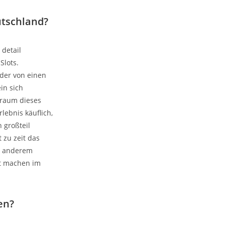
utschland?
 detail
Slots.
eder von einen
in sich
traum dieses
lebnis käuflich,
 großteil
 zu zeit das
er anderem
ht machen im
en?