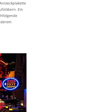
 Ansteckplakette
fstöbern. Ein
chfolgende
anderem