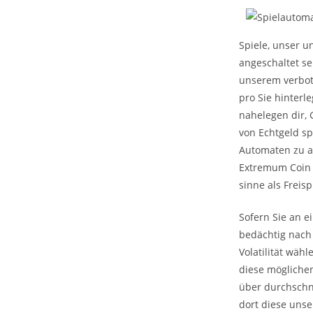
Spiele, unser u
angeschaltet se
unserem verbot
pro Sie hinterl
nahelegen dir, 
von Echtgeld sp
Automaten zu au
Extremum Coin 
sinne als Frei
Sofern Sie an e
bedächtig nach 
Volatilität wäh
diese möglichen
über durchschni
dort diese uns