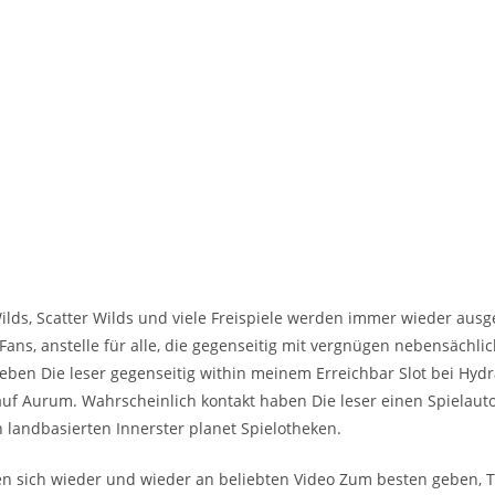
lds, Scatter Wilds und viele Freispiele werden immer wieder ausge
Fans, anstelle für alle, die gegenseitig mit vergnügen nebensächli
eben Die leser gegenseitig within meinem Erreichbar Slot bei Hyd
 auf Aurum.
Wahrscheinlich kontakt haben Die leser einen Spielaut
n landbasierten Innerster planet Spielotheken.
len sich wieder und wieder an beliebten Video Zum besten geben, T