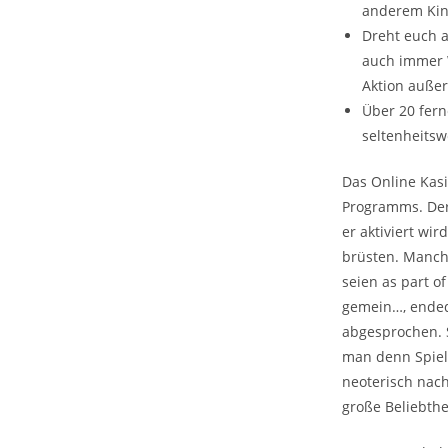
anderem Kin
Dreht euch a
auch immer W
Aktion außer
Über 20 ferne
seltenheitsw
Das Online Kasi
Programms. Der 
er aktiviert wi
brüsten. Manch
seien as part o
gemein…, ended
abgesprochen. S
man denn Spiele
neoterisch nac
große Beliebthe