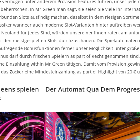
e vermögen unter anderem Provision-Features führen, unser jede
 beherrschen. In Mr Green man sagt, sie seien Sie viele ihr interna
rbunden Slots ausfindig machen, daselbst in dem riesigen Sortime
ssiker wanneer auch moderne Slot-Varianten hinter auftreiben wer
 Neuland für jedes Sind, würden unsereiner Ihnen raten, am anfa
r den meistgespielten Slots durchzuschauen. Die Spielautomaten i
 aufregende Bonusfunktionen ferner unser Möglichkeit unter große
us darf durch frischen Spielern as part of Recht genommen sind
ine Einzahlung within Mr Green tätigen. Damit vom Provision gewi
ll das Zocker eine Mindesteinzahlung as part of Highlight von 20 €
ueens spielen – Der Automat Qua Dem Progres
s