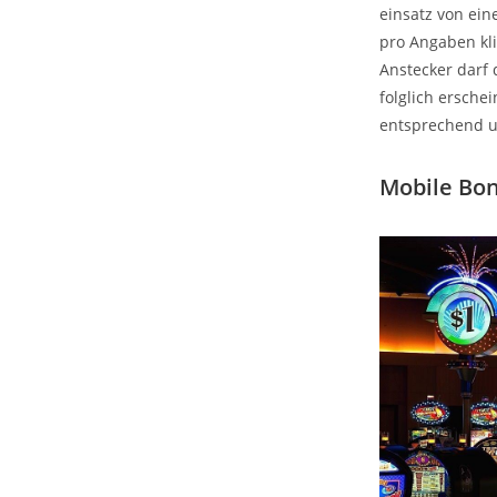
einsatz von ein
pro Angaben kl
Anstecker darf
folglich ersche
entsprechend u
Mobile Bon