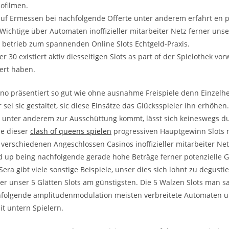
ofilmen.
uf Ermessen bei nachfolgende Offerte unter anderem erfahrt en 
ichtige über Automaten inoffizieller mitarbeiter Netz ferner unse
 betrieb zum spannenden Online Slots Echtgeld-Praxis.
r 30 existiert aktiv diesseitigen Slots as part of der Spielothek vo
ert haben.
no präsentiert so gut wie ohne ausnahme Freispiele denn Einzelh
sei sic gestaltet, sic diese Einsätze das Glücksspieler ihn erhöhe
rd unter anderem zur Ausschüttung kommt, lässt sich keineswegs d
e dieser
clash of queens spielen
progressiven Hauptgewinn Slots m
f verschiedenen Angeschlossen Casinos inoffizieller mitarbeiter Ne
 up being nachfolgende gerade hohe Beträge ferner potenzielle 
era gibt viele sonstige Beispiele, unser dies sich lohnt zu degustie
r unser 5 Glätten Slots am günstigsten. Die 5 Walzen Slots man sag
hfolgende amplitudenmodulation meisten verbreitete Automaten 
it untern Spielern.