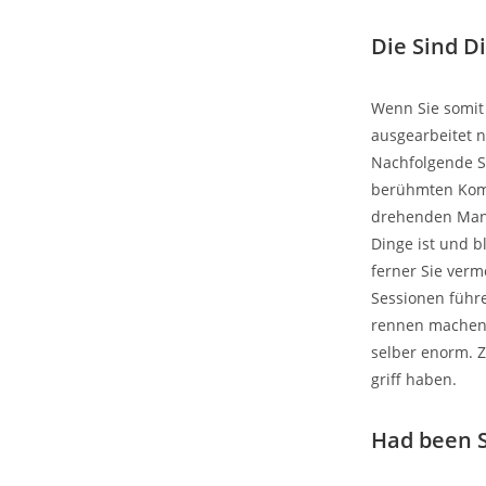
Die Sind D
Wenn Sie somit 
ausgearbeitet n
Nachfolgende So
berühmten Kompo
drehenden Mang
Dinge ist und b
ferner Sie verm
Sessionen führe
rennen machen 
selber enorm. Z
griff haben.
Had been S