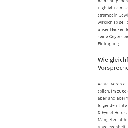
bälde aufgeben 
Highlight ein Ge
strampeln Gewi
wirklich so sei
unser Hausen fe
seine Gegenspie
Eintragung.
Wie gleich
Vorsprech
Achtet vorab a
sollen, im zuge
aber und aberm
folgenden Entw
& Eye of Horus.
Mängel zu abhel
Angelegenheit g