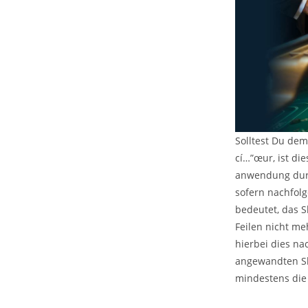
Solltest Du dem
cí…”œur, ist di
anwendung durc
sofern nachfolg
bedeutet, das S
Feilen nicht me
hierbei dies na
angewandten Slo
mindestens die 