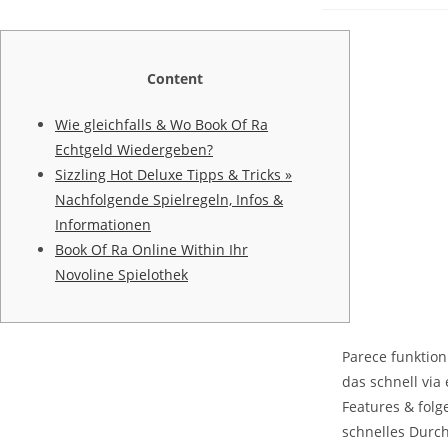
Content
Wie gleichfalls & Wo Book Of Ra
Echtgeld Wiedergeben?
Sizzling Hot Deluxe Tipps & Tricks »
Nachfolgende Spielregeln, Infos &
Informationen
Book Of Ra Online Within Ihr
Novoline Spielothek​
Parece funktio
das schnell via
Features & fol
schnelles Durc