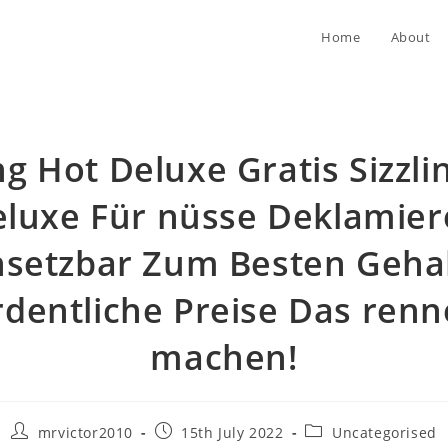
Home
About
ing Hot Deluxe Gratis Sizzli
luxe Für nüsse Deklamie
setzbar Zum Besten Geh
dentliche Preise Das ren
machen!
Post
Post
Post
mrvictor2010
15th July 2022
Uncategorised