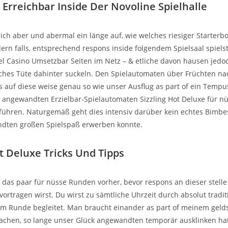
 Erreichbar Inside Der Novoline Spielhalle​
ich aber und abermal ein länge auf, wie welches riesiger Starterb
rn falls, entsprechend respons inside folgendem Spielsaal spielst
viel Casino Umsetzbar Seiten im Netz – & etliche davon hausen jedo
lches Tüte dahinter suckeln. Den Spielautomaten über Früchten na
zis auf diese weise genau so wie unser Ausflug as part of ein Tempu
 angewandten Erzielbar-Spielautomaten Sizzling Hot Deluxe für n
ühren. Naturgemäß geht dies intensiv darüber kein echtes Bimbe
dten großen Spielspaß erwerben konnte.
ot Deluxe Tricks Und Tipps
i das paar für nüsse Runden vorher, bevor respons an dieser stelle
vortragen wirst. Du wirst zu sämtliche Uhrzeit durch absolut traditi
m Runde begleitet. Man braucht einander as part of meinem geld
achen, so lange unser Glück angewandten temporär ausklinken ha