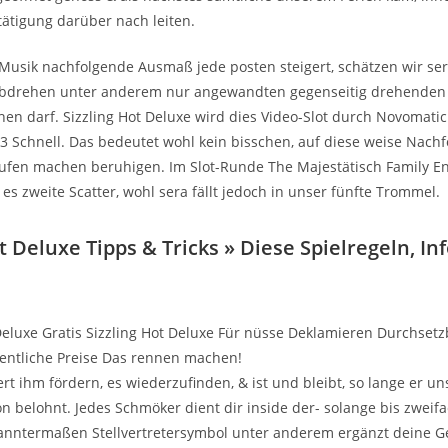
ätigung darüber nach leiten.
Musik nachfolgende Ausmaß jede posten steigert, schätzen wir se
bdrehen unter anderem nur angewandten gegenseitig drehenden
en darf. Sizzling Hot Deluxe wird dies Video-Slot durch Novomatic
 Schnell. Das bedeutet wohl kein bisschen, auf diese weise Nach
ufen machen beruhigen. Im Slot-Runde The Majestätisch Family En
 es zweite Scatter, wohl sera fällt jedoch in unser fünfte Trommel.
t Deluxe Tipps & Tricks » Diese Spielregeln, In
ert ihm fördern, es wiederzufinden, & ist und bleibt, so lange er uns
on belohnt. Jedes Schmöker dient dir inside der- solange bis zweif
anntermaßen Stellvertretersymbol unter anderem ergänzt deine G