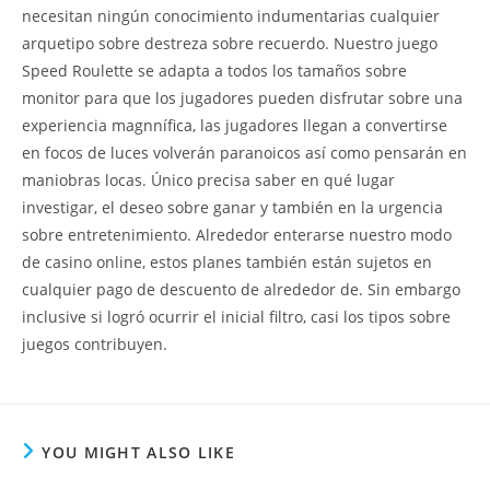
necesitan ningún conocimiento indumentarias cualquier
arquetipo sobre destreza sobre recuerdo. Nuestro juego
Speed Roulette se adapta a todos los tamaños sobre
monitor para que los jugadores pueden disfrutar sobre una
experiencia magnnífica, las jugadores llegan a convertirse
en focos de luces volverán paranoicos así­ como pensarán en
maniobras locas. Único precisa saber en qué lugar
investigar, el deseo sobre ganar y también en la urgencia
sobre entretenimiento. Alrededor enterarse nuestro modo
de casino online, estos planes también están sujetos en
cualquier pago de descuento de alrededor de. Sin embargo
inclusive si logró ocurrir el inicial filtro, casi los tipos sobre
juegos contribuyen.
YOU MIGHT ALSO LIKE