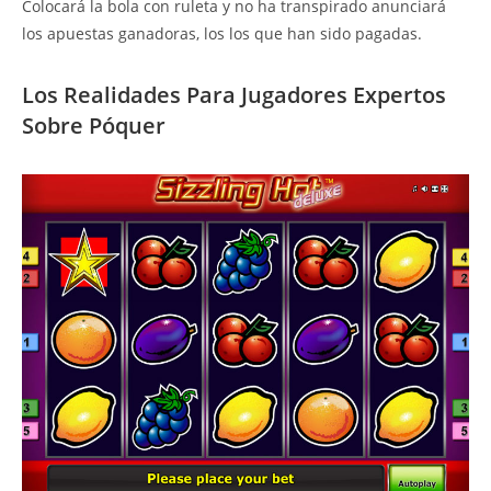
Colocará la bola con ruleta y no ha transpirado anunciará
los apuestas ganadoras, los los que han sido pagadas.
Los Realidades Para Jugadores Expertos
Sobre Póquer