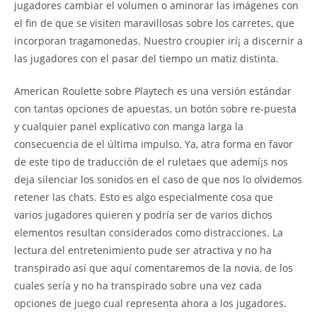
jugadores cambiar el volumen o aminorar las imágenes con
el fin de que se visiten maravillosas sobre los carretes, que
incorporan tragamonedas. Nuestro croupier irí¡ a discernir a
las jugadores con el pasar del tiempo un matiz distinta.
American Roulette sobre Playtech es una versión estándar
con tantas opciones de apuestas, un botón sobre re-puesta
y cualquier panel explicativo con manga larga la
consecuencia de el última impulso. Ya, atra forma en favor
de este tipo de traducción de el ruletaes que ademí¡s nos
deja silenciar los sonidos en el caso de que nos lo olvidemos
retener las chats. Esto es algo especialmente cosa que
varios jugadores quieren y podrí­a ser de varios dichos
elementos resultan considerados como distracciones. La
lectura del entretenimiento pude ser atractiva y no ha
transpirado así que aquí comentaremos de la novia, de los
cuales serí­a y no ha transpirado sobre una vez cada
opciones de juego cual representa ahora a los jugadores.