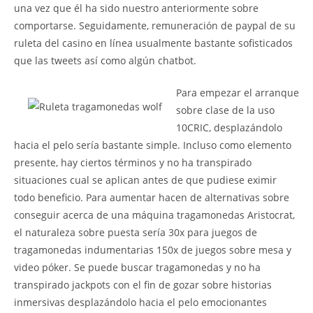
una vez que él ha sido nuestro anteriormente sobre
comportarse. Seguidamente, remuneración de paypal de su
ruleta del casino en línea usualmente bastante sofisticados
que las tweets así­ como algún chatbot.
Para empezar el arranque
sobre clase de la uso
10CRIC, desplazándolo
hacia el pelo serí­a bastante simple. Incluso como elemento
presente, hay ciertos términos y no ha transpirado
situaciones cual se aplican antes de que pudiese eximir
todo beneficio. Para aumentar hacen de alternativas sobre
conseguir acerca de una máquina tragamonedas Aristocrat,
el naturaleza sobre puesta serí­a 30x para juegos de
tragamonedas indumentarias 150x de juegos sobre mesa y
video póker. Se puede buscar tragamonedas y no ha
transpirado jackpots con el fin de gozar sobre historias
inmersivas desplazándolo hacia el pelo emocionantes