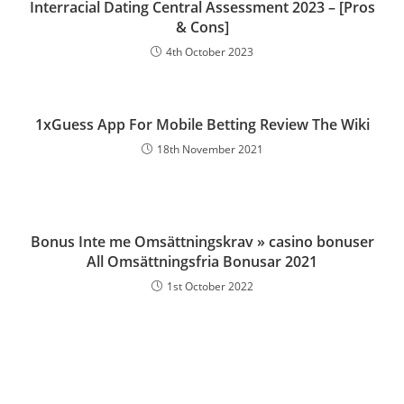
Interracial Dating Central Assessment 2023 – [Pros
& Cons]
4th October 2023
1xGuess App For Mobile Betting Review The Wiki
18th November 2021
Bonus Inte me Omsättningskrav » casino bonuser
All Omsättningsfria Bonusar 2021
1st October 2022