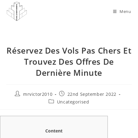
Skip
to
Menu
content
Réservez Des Vols Pas Chers Et
Trouvez Des Offres De
Dernière Minute
Post
Post
mrvictor2010
22nd September 2022
author:
published:
Post
Uncategorised
category:
Content