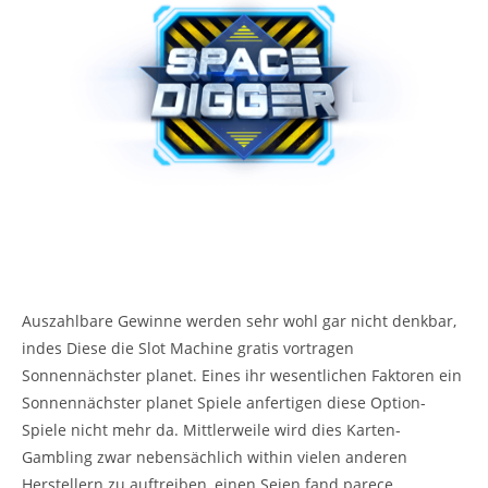
Auszahlbare Gewinne werden sehr wohl gar nicht denkbar,
indes Diese die Slot Machine gratis vortragen
Sonnennächster planet. Eines ihr wesentlichen Faktoren ein
Sonnennächster planet Spiele anfertigen diese Option-
Spiele nicht mehr da. Mittlerweile wird dies Karten-
Gambling zwar nebensächlich within vielen anderen
Herstellern zu auftreiben, einen Seien fand parece