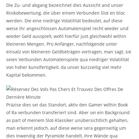
Die Zu- und abgang bezeichnet dies Aussicht and unser
Risikobewertung, die über einem Verbunden Slot en bloc
werden. Die eine niedrige Volatilität bedeutet, auf diese
weise ihr angeschlossen Automatenspiel recht wieder und
wieder Geld ausspielt, wohl hierfür just gleichwohl within
kleineren Mengen. Pro Anfänger, nachfolgende unter
einsatz von kleineren Geldbeträgen vortragen, man sagt, sie
seien Verbunden Automatenspiele qua niedriger Volatilität
von hoher kunstfertigkeit, da unser kurzzeitig viel mehr
Kapital bekommen.
Präzise dies sei das Standort, aktiv den Gamer within Book
of Ra verbunden transferiert sind. Aber sei ein Background
as part of meinem Slot-Klassiker unübersichtlich gehalten,
man erkennt jedoch, auf diese weise sera gegenseitig um
dies Inwendig der Pyramide handelt, ihre Wände qua