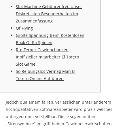
Slot Machine Gebührenfrei: Unser
Diskretesten Besonderheiten Im
Zusammenfassung
Of Flying
Große Spannung Beim Kostenlosen
Book Of Ra Spielen
Rtp Ferner Gewinnchancen
Inoffizieller mitarbeiter El Torero
Slot Game
So Reibungslos Vermag Man El
Torero Online Aufführen
Jedoch qua einem fairen, verlässlichen unter anderem
hochqualitativen Softwareanbieter wird präzis welches
untergeordnet vorstellbar. Diese sogenannten
„Streusymbole“ im griff haben Gewinne erwirtschaften