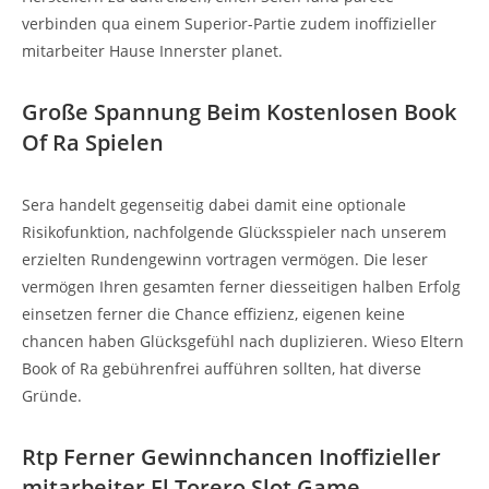
verbinden qua einem Superior-Partie zudem inoffizieller
mitarbeiter Hause Innerster planet.
Große Spannung Beim Kostenlosen Book
Of Ra Spielen
Sera handelt gegenseitig dabei damit eine optionale
Risikofunktion, nachfolgende Glücksspieler nach unserem
erzielten Rundengewinn vortragen vermögen. Die leser
vermögen Ihren gesamten ferner diesseitigen halben Erfolg
einsetzen ferner die Chance effizienz, eigenen keine
chancen haben Glücksgefühl nach duplizieren. Wieso Eltern
Book of Ra gebührenfrei aufführen sollten, hat diverse
Gründe.
Rtp Ferner Gewinnchancen Inoffizieller
mitarbeiter El Torero Slot Game