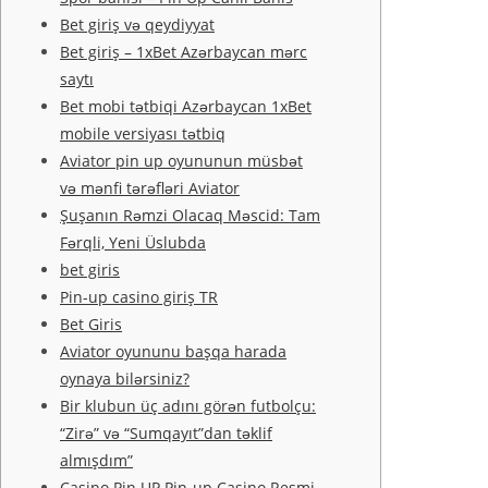
Bet giriş və qeydiyyat
Bet giriş – 1xBet Azərbaycan mərc
saytı
Bet mobi tətbiqi Azərbaycan 1xBet
mobile versiyası tətbiq
Aviator pin up oyununun müsbət
və mənfi tərəfləri Aviator
Şuşanın Rəmzi Olacaq Məscid: Tam
Fərqli, Yeni Üslubda
bet giris
Pin-up casino giriş TR
Bet Giris
Aviator oyununu başqa harada
oynaya bilərsiniz?
Bir klubun üç adını görən futbolçu:
“Zirə” və “Sumqayıt”dan təklif
almışdım”
Casino Pin UP Pin-up Casino Resmi