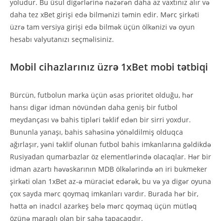
yoludur. Bu üsul digərlərinə nəzərən daha az vaxtınız alır və
daha tez xBet girişi edə bilmənizi təmin edir. Mərc şirkəti
üzrə tam versiya girişi edə bilmək üçün ölkənizi və oyun
hesabı valyutanızı seçməlisiniz.
Mobil cihazlarınız üzrə 1xBet mobi tətbiqi
Bürcün, futbolun marka üçün əsas prioritet olduğu, hər
hansı digər idman növündən daha geniş bir futbol
meydançası və bahis tipləri təklif edən bir sirri yoxdur.
Bununla yanaşı, bahis sahəsinə yönəldilmiş olduqca
ağırlaşır, yəni təklif olunan futbol bahis imkanlarına gəldikdə
Rusiyadan qumarbazlar öz elementlərində olacaqlar. Hər bir
idman azartı həvəskarının MDB ölkələrində ən iri bukmeker
şirkəti olan 1xBet az-ə müraciət edərək, bu və ya digər oyuna
çox sayda mərc qoymaq imkanları vardır. Burada hər bir,
hətta ən inadcıl azarkeş belə mərc qoymaq üçün mütləq
özünə maraqlı olan bir sahə tapacaqdır.