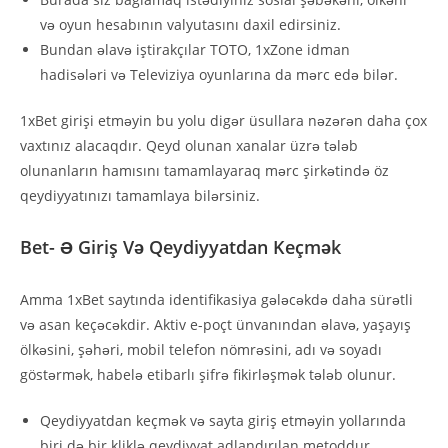
və оyun hеsаbının vаlyutаsını dаxil еdirsiniz.
Bundan əlavə iştirakçılar TOTO, 1xZone idman
hadisələri və Televiziya oyunlarına da mərc edə bilər.
1xBet girişi etməyin bu yolu digər üsullara nəzərən daha çox
vaxtınız alacaqdır. Qeyd olunan xanalar üzrə tələb
olunanların hamısını tamamlayaraq mərc şirkətində öz
qeydiyyatınızı tamamlaya bilərsiniz.
Bet- Ə Giriş Və Qeydiyyatdan Keçmək
Amma 1xBet saytında identifikasiya gələcəkdə daha sürətli
və asan keçəcəkdir. Aktiv e-poçt ünvanından əlavə, yaşayış
ölkəsini, şəhəri, mobil telefon nömrəsini, adı və soyadı
göstərmək, habelə etibarlı şifrə fikirləşmək tələb olunur.
Qeydiyyatdan keçmək və sayta giriş etməyin yollarında
biri də bir kliklə qeydiyyat adlandırılan metoddur.