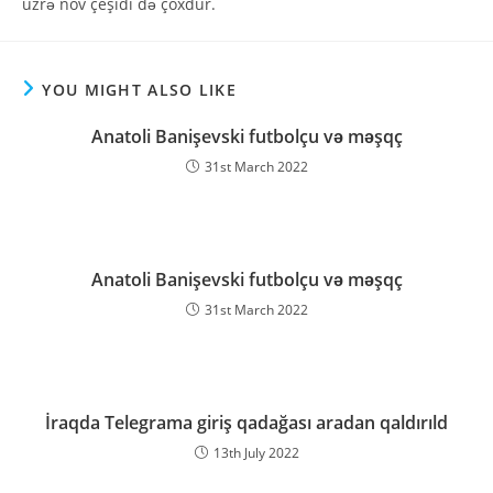
üzrə növ çeşidi də çoxdur.
YOU MIGHT ALSO LIKE
Anatoli Banişevski futbolçu və məşqç
31st March 2022
Anatoli Banişevski futbolçu və məşqç
31st March 2022
İraqda Telegrama giriş qadağası aradan qaldırıld
13th July 2022