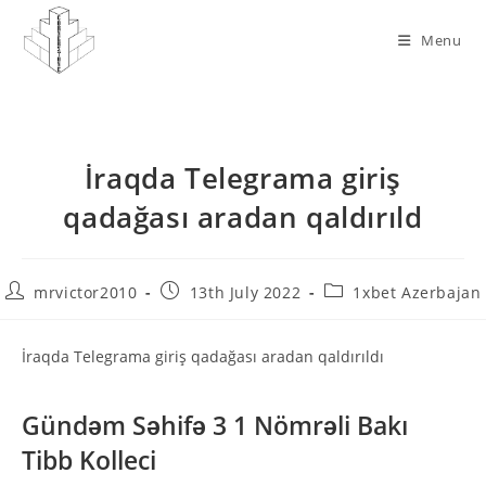
Skip
to
Menu
content
İraqda Telegrama giriş
qadağası aradan qaldırıld
Post
Post
Post
mrvictor2010
13th July 2022
1xbet Azerbajan
author:
published:
category:
İraqda Telegrama giriş qadağası aradan qaldırıldı
Gündəm Səhifə 3 1 Nömrəli Bakı
Tibb Kolleci