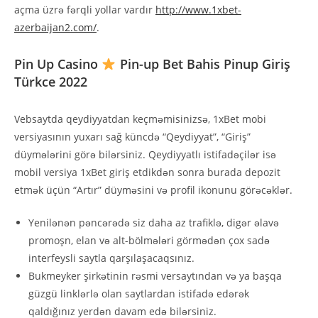
açma üzrə fərqli yollar vardır
http://www.1xbet-
azerbaijan2.com/
.
Pin Up Casino
Pin-up Bet Bahis Pinup Giriş
Türkce 2022
Vebsaytda qeydiyyatdan keçməmisinizsə, 1xBet mobi
versiyasının yuxarı sağ küncdə “Qeydiyyat”, “Giriş”
düymələrini görə bilərsiniz. Qeydiyyatlı istifadəçilər isə
mobil versiya 1xBet giriş etdikdən sonra burada depozit
etmək üçün “Artır” düyməsini və profil ikonunu görəcəklər.
Yenilənən pəncərədə siz daha az trafiklə, digər əlavə
promoşn, elan və alt-bölmələri görmədən çox sadə
interfeysli saytla qarşılaşacaqsınız.
Bukmeyker şirkətinin rəsmi versaytından və ya başqa
güzgü linklərlə olan saytlardan istifadə edərək
qaldığınız yerdən davam edə bilərsiniz.