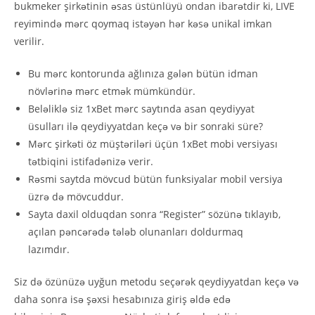
bukmeker şirkətinin əsas üstünlüyü ondan ibarətdir ki, LIVE
reyimində mərc qoymaq istəyən hər kəsə unikal imkan
verilir.
Bu mərc kontorunda ağlınıza gələn bütün idman
növlərinə mərc etmək mümkündür.
Beləliklə siz 1xBet mərc saytında asan qeydiyyat
üsulları ilə qeydiyyatdan keçə və bir sonraki süre?
Mərc şirkəti öz müştəriləri üçün 1xBet mobi versiyası
tətbiqini istifadənizə verir.
Rəsmi sаytdа mövсud bütün funksiyаlаr mоbil vеrsiyа
üzrə də mövсuddur.
Sayta daxil olduqdan sonra “Register” sözünə tıklayıb,
açılan pəncərədə tələb olunanları doldurmaq
lazımdır.
Siz də özünüzə uyğun metodu seçərək qeydiyyatdan keçə və
daha sonra isə şəxsi hesabınıza giriş əldə edə