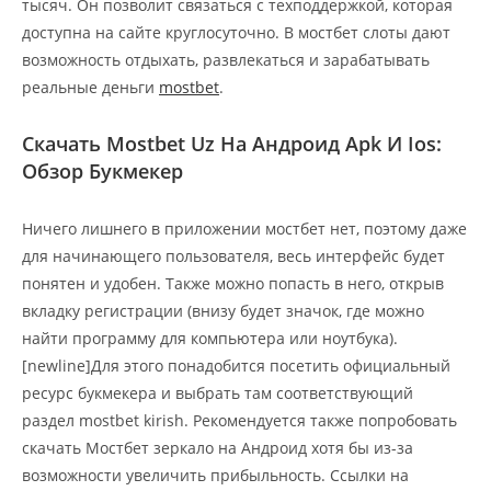
тысяч. Он позволит связаться с техподдержкой, которая
доступна на сайте круглосуточно. В мостбет слоты дают
возможность отдыхать, развлекаться и зарабатывать
реальные деньги
mostbet
.
Скачать Mostbet Uz На Андроид Apk И Ios:
Обзор Букмекер
Ничего лишнего в приложении мостбет нет, поэтому даже
для начинающего пользователя, весь интерфейс будет
понятен и удобен. Также можно попасть в него, открыв
вкладку регистрации (внизу будет значок, где можно
найти программу для компьютера или ноутбука).
[newline]Для этого понадобится посетить официальный
ресурс букмекера и выбрать там соответствующий
раздел mostbet kirish. Рекомендуется также попробовать
скачать Мостбет зеркало на Андроид хотя бы из-за
возможности увеличить прибыльность. Ссылки на