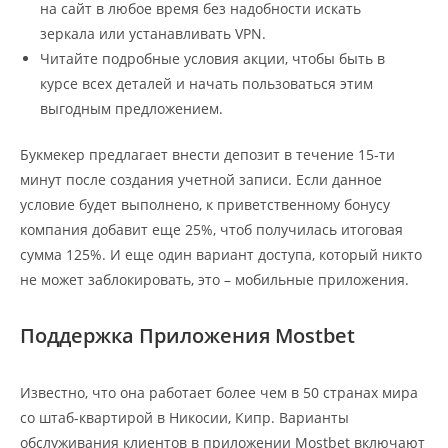
на сайт в любое время без надобности искать
зеркала или устанавливать VPN.
Читайте подробные условия акции, чтобы быть в
курсе всех деталей и начать пользоваться этим
выгодным предложением.
Букмекер предлагает внести депозит в течение 15-ти
минут после создания учетной записи. Если данное
условие будет выполнено, к приветственному бонусу
компания добавит еще 25%, чтоб получилась итоговая
сумма 125%. И еще один вариант доступа, который никто
не может заблокировать, это – мобильные приложения.
Поддержка Приложения Mostbet
Известно, что она работает более чем в 50 странах мира
со штаб-квартирой в Никосии, Кипр. Варианты
обслуживания клиентов в приложении Mostbet включают