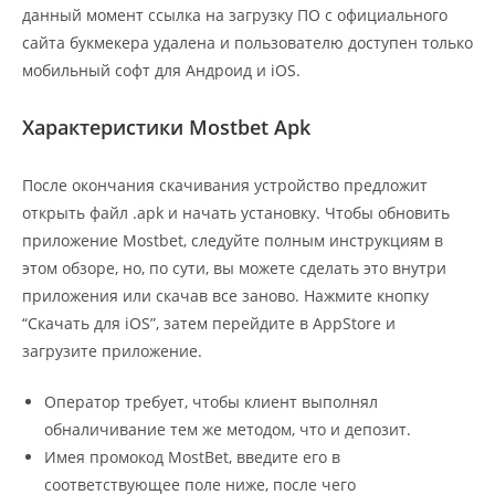
данный момент ссылка на загрузку ПО с официального
сайта букмекера удалена и пользователю доступен только
мобильный софт для Андроид и iOS.
Характеристики Mostbet Apk
После окончания скачивания устройство предложит
открыть файл .apk и начать установку. Чтобы обновить
приложение Mostbet, следуйте полным инструкциям в
этом обзоре, но, по сути, вы можете сделать это внутри
приложения или скачав все заново. Нажмите кнопку
“Скачать для iOS”, затем перейдите в AppStore и
загрузите приложение.
Оператор требует, чтобы клиент выполнял
обналичивание тем же методом, что и депозит.
Имея промокод MostBet, введите его в
соответствующее поле ниже, после чего