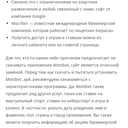
Связано это с ограничениями на азартные
развлечения и любой, связанный с ними, софт от
компании Google.
Мостбет — известная международная букмекерская
компания, которая работает по лицензии Кюрасао.
Получить доступ к играм и ставкам можно из
личного кабинета или на главной странице.
Для тех, кто по каким-либо причинам предпочитает не
скачивать приложение Mostbet, сайт является отличной
заменой. Перед тем, как скачать и пытаться установить
Mostbet .apk, рекомендуем ознакомиться с
характеристиками программы. Да, Mostbet также
предлагает ряд других услуг, таких как ставки на
виртуальный спорт, ставки на киберспорт и игры в
казино. В частности, указать дату рождения, имя и
фамилию, пол, страну и город проживания. Вы также
можете получить информацию об акциях букмекерской