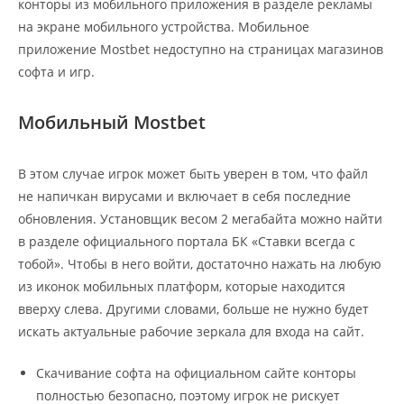
конторы из мобильного приложения в разделе рекламы
на экране мобильного устройства. Мобильное
приложение Mostbet недоступно на страницах магазинов
софта и игр.
Мобильный Mostbet
В этом случае игрок может быть уверен в том, что файл
не напичкан вирусами и включает в себя последние
обновления. Установщик весом 2 мегабайта можно найти
в разделе официального портала БК «Ставки всегда с
тобой». Чтобы в него войти, достаточно нажать на любую
из иконок мобильных платформ, которые находится
вверху слева. Другими словами, больше не нужно будет
искать актуальные рабочие зеркала для входа на сайт.
Скачивание софта на официальном сайте конторы
полностью безопасно, поэтому игрок не рискует