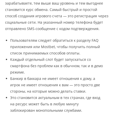
зарабатываете, тем выше ваш уровень и тем выгоднее
становится курс обмена. Самый быстрый и простой
способ создания игрового счета — это регистрация через
социальные сети. На указанный номер телефона будет
отправлено SMS-сообщение с кодом подтверждения.
Пользователям следует обратиться к разделу FAQ
приложения или Mostbet, чтобы получить полный
список принимаемых способов оплаты.
Каждый отдельный слот будет запускаться со
смартфона без проблем как в обычном, так и в демо
режиме.
Банкир в баккара не имеет отношения к дому, а
игрок не имеет отношения к вам — это просто две
стороны, на которые можно делать ставки.
Это становится актуальным в тех странах, где вход
на ресурс может быть в любую минуту
заблокирован монопольными службами.