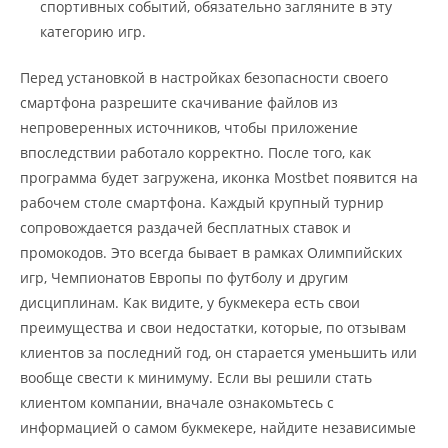
спортивных событий, обязательно загляните в эту
категорию игр.
Перед установкой в настройках безопасности своего
смартфона разрешите скачивание файлов из
непроверенных источников, чтобы приложение
впоследствии работало корректно. После того, как
программа будет загружена, иконка Mostbet появится на
рабочем столе смартфона. Каждый крупный турнир
сопровождается раздачей бесплатных ставок и
промокодов. Это всегда бывает в рамках Олимпийских
игр, Чемпионатов Европы по футболу и другим
дисциплинам. Как видите, у букмекера есть свои
преимущества и свои недостатки, которые, по отзывам
клиентов за последний год, он старается уменьшить или
вообще свести к минимуму. Если вы решили стать
клиентом компании, вначале ознакомьтесь с
информацией о самом букмекере, найдите независимые