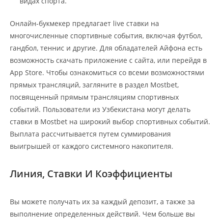
видах спорта.
Онлайн-букмекер предлагает live ставки на
многочисленные спортивные события, включая футбол,
гандбол, теннис и другие. Для обладателей Айфона есть
возможность скачать приложение с сайта, или перейдя в
App Store. Чтобы ознакомиться со всеми возможностями
прямых трансляций, загляните в раздел Mostbet,
посвященный прямым трансляциям спортивных
событий. Пользователи из Узбекистана могут делать
ставки в Mostbet на широкий выбор спортивных событий.
Выплата рассчитывается путем суммирования
выигрышей от каждого системного накопителя.
Линия, Ставки И Коэффициенты
Вы можете получать их за каждый депозит, а также за
выполнение определенных действий. Чем больше вы