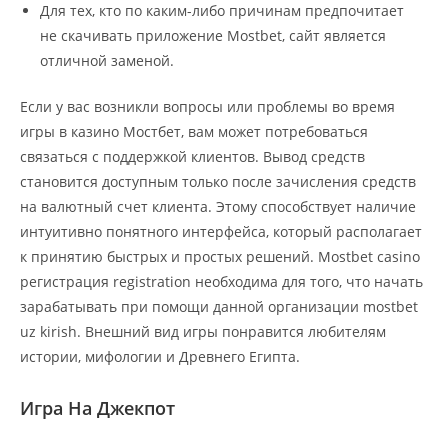
Для тех, кто по каким-либо причинам предпочитает
не скачивать приложение Mostbet, сайт является
отличной заменой.
Если у вас возникли вопросы или проблемы во время
игры в казино Мостбет, вам может потребоваться
связаться с поддержкой клиентов. Вывод средств
становится доступным только после зачисления средств
на валютный счет клиента. Этому способствует наличие
интуитивно понятного интерфейса, который располагает
к принятию быстрых и простых решений. Mostbet casino
регистрация registration необходима для того, что начать
зарабатывать при помощи данной организации mostbet
uz kirish. Внешний вид игры понравится любителям
истории, мифологии и Древнего Египта.
Игра На Джекпот