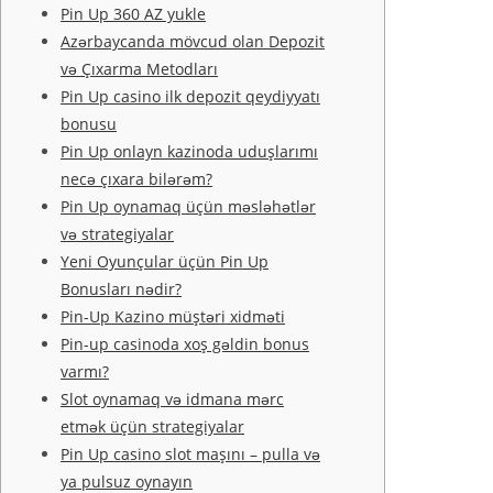
Pin Up 360 AZ yukle
Azərbaycanda mövcud olan Depozit
və Çıxarma Metodları
Pin Up casino ilk depozit qeydiyyatı
bonusu
Pin Up onlayn kazinoda uduşlarımı
necə çıxara bilərəm?
Pin Up oynamaq üçün məsləhətlər
və strategiyalar
Yeni Oyunçular üçün Pin Up
Bonusları nədir?
Pin-Up Kazino müştəri xidməti
Pin-up casinoda xoş gəldin bonus
varmı?
Slot oynamaq və idmana mərc
etmək üçün strategiyalar
Pin Up casino slot maşını – pulla və
ya pulsuz oynayın