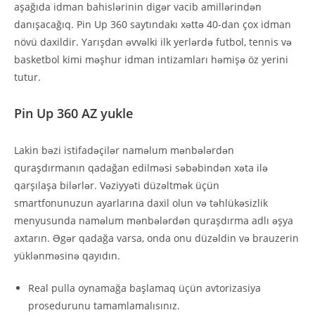
aşağıda idman bahislərinin digər vacib amillərindən
danışacağıq. Pin Up 360 saytındakı xəttə 40-dan çox idman
növü daxildir. Yarışdan əvvəlki ilk yerlərdə futbol, tennis və
basketbol kimi məşhur idman intizamları həmişə öz yerini
tutur.
Pin Up 360 AZ yukle
Lakin bəzi istifadəçilər naməlum mənbələrdən
quraşdırmanın qadağan edilməsi səbəbindən xəta ilə
qarşılaşa bilərlər. Vəziyyəti düzəltmək üçün
smartfonunuzun ayarlarına daxil olun və təhlükəsizlik
menyusunda naməlum mənbələrdən quraşdırma adlı əşya
axtarın. Əgər qadağa varsa, onda onu düzəldin və brauzerin
yüklənməsinə qayıdın.
Real pulla oynamağa başlamaq üçün avtorizasiya
prosedurunu tamamlamalısınız.