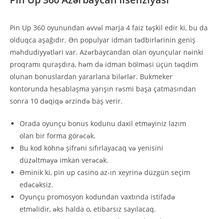
Pin Up 360 oyunundan əvvəl marja 4 faiz təşkil edir ki, bu da
olduqca aşağıdır. Ən populyar idman tədbirlərinin geniş
məhdudiyyətləri var. Azərbaycandan olan oyunçular nəinki
proqramı quraşdıra, həm də idman bölməsi üçün təqdim
olunan bonuslardan yararlana bilərlər. Bukmeker
kontorunda hesablaşma yarışın rəsmi başa çatmasından
sonra 10 dəqiqə ərzində baş verir.
Orada oyunçu bonus kodunu daxil etməyiniz lazım
olan bir forma görəcək.
Bu kod köhnə şifrəni sıfırlayacaq və yenisini
düzəltməyə imkan verəcək.
Əminik ki, pin up casino az-ın xeyrinə düzgün seçim
edəcəksiz.
Oyunçu promosyon kodundan vaxtında istifadə
etməlidir, əks halda o, etibarsız sayılacaq.