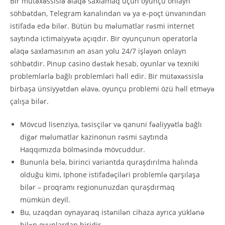
Bir mütəxəssislə əlaqə saxlamaq üçün oyunçu onlayn
söhbətdən, Telegram kanalından və ya e-poçt ünvanından
istifadə edə bilər. Bütün bu məlumatlar rəsmi internet
saytında ictimaiyyətə açıqdır. Bir oyunçunun operatorla
əlaqə saxlamasının ən asan yolu 24/7 işləyən onlayn
söhbətdir. Pinup casino dəstək hesab, oyunlar və texniki
problemlərlə bağlı problemləri həll edir. Bir mütəxəssislə
birbaşa ünsiyyətdən əlavə, oyunçu problemi özü həll etməyə
çalışa bilər.
Mövcud lisenziya, təsisçilər və qanuni fəaliyyətlə bağlı
digər məlumatlar kazinonun rəsmi saytında
Haqqımızda bölməsində mövcuddur.
Bununla belə, birinci variantda quraşdırılma halında
olduğu kimi, Iphone istifadəçiləri problemlə qarşılaşa
bilər – proqramı regionunuzdan quraşdırmaq
mümkün deyil.
Bu, uzaqdan oynayaraq istənilən cihaza ayrıca yüklənə
bilən oyunlardan biridir.