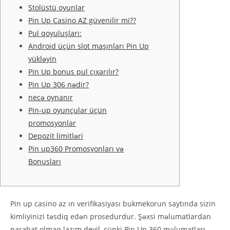
Stolüstü oyunlar
Pin Up Casino AZ güvenilir mi??
Pul qoyuluşları:
Android üçün slot maşınları Pin Up
yükləyin
Pin Up bonus pul çıxarılır?
Pin Up 306 nədir?
necə oynanır
Pin-up oyunçular üçün
promosyonlar
Depozit limitləri
Pin up360 Promosyonları və
Bonusları
Pin up casino az ın verifikasiyası bukmekorun saytında sizin
kimliyinizi təsdiq edən prosedurdur. Şəxsi məlumatlardan
narahat olmaq lazım deyil, çünki Pin Up 360 məlumatları