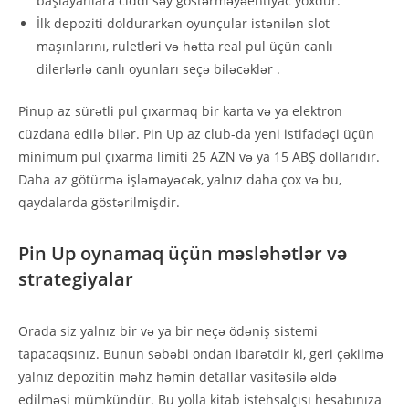
başlayanlara ciddi səy göstərməyəehtiyac yoxdur.
İlk depoziti doldurarkən oyunçular istənilən slot
maşınlarını, ruletləri və hətta real pul üçün canlı
dilerlərlə canlı oyunları seçə biləcəklər .
Pinup az sürətli pul çıxarmaq bir karta və ya elektron
cüzdana edilə bilər. Pin Up az club-da yeni istifadəçi üçün
minimum pul çıxarma limiti 25 AZN və ya 15 ABŞ dollarıdır.
Daha az götürmə işləməyəcək, yalnız daha çox və bu,
qaydalarda göstərilmişdir.
Pin Up oynamaq üçün məsləhətlər və
strategiyalar
Orada siz yalnız bir və ya bir neçə ödəniş sistemi
tapacaqsınız. Bunun səbəbi ondan ibarətdir ki, geri çəkilmə
yalnız depozitin məhz həmin detallar vasitəsilə əldə
edilməsi mümkündür. Bu yolla kitab istehsalçısı hesabınıza