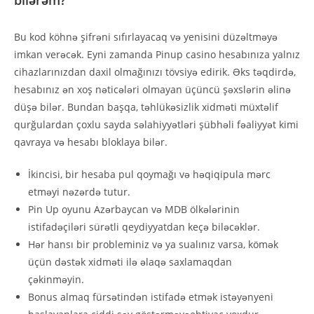
bilərəm?
Bu kod köhnə şifrəni sıfırlayacaq və yenisini düzəltməyə
imkan verəcək. Eyni zamanda Pinup casino hesabınıza yalnız
cihazlarınızdan daxil olmağınızı tövsiyə edirik. Əks təqdirdə,
hesabınız ən xoş nəticələri olmayan üçüncü şəxslərin əlinə
düşə bilər. Bundan başqa, təhlükəsizlik xidməti müxtəlif
qurğulardan çoxlu sayda səlahiyyətləri şübhəli fəaliyyət kimi
qavraya və hesabı bloklaya bilər.
İkincisi, bir hesaba pul qoymağı və həqiqipula mərc
etməyi nəzərdə tutur.
Pin Up oyunu Azərbaycan və MDB ölkələrinin
istifadəçiləri sürətli qeydiyyatdan keçə biləcəklər.
Hər hansı bir probleminiz və ya sualınız varsa, kömək
üçün dəstək xidməti ilə əlaqə saxlamaqdan
çəkinməyin.
Bonus almaq fürsətindən istifadə etmək istəyənyeni