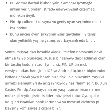
Bu xidmət dərhal klubda yalnız əmanət qoymağa
imkan verir, ondan istifadə edərək vəsait çıxarmaq
mümkün deyil.
Pin-Up cəlbedici dizayna və geniş oyun seçiminə malik
kazinodur.
Bunu ancaq oyun şirkətinin əsas qaydaları ilə tanış
olan yetkinlik yaşına çatmış azərbaycanlı edə bilər.
Sonra, müştəridən hesabla əlaqəli telefon nömrəsini daxil
etməsi tələb olunacaq. Xüsusi bir sahəyə daxil edilməli olan
bir təsdiq kodu alacaq. Eynilə, siz PIN-UP-un mobil
versiyasından, həmçinin iOS və Android üçün tətbiqlərindən
istifadə edərək şəxsi hesabınıza daxil ola bilərsiniz. Yaşıl və
qırmızı elementləri ilə açıq rənglərdə hazırlanmışdır. Bu gün
Casino Pin Up Azərbaycanın ən yaxşı qumar resurslarının
müstəqil reytinqlərində lider mövqeləri tutur Oyunçular
uduşları istənilən bank kartına və ya mövcud elektron pul
kisəsinə komissiyasız çıxara bilər.