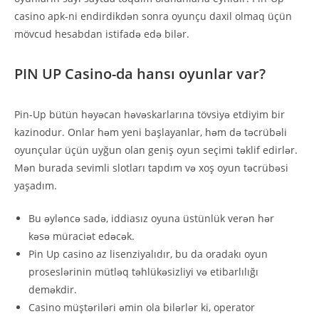
casino apk-ni endirdikdən sonra oyunçu daxil olmaq üçün
mövcud hesabdan istifadə edə bilər.
PIN UP Casino-da hansı oyunlar var?
Pin-Up bütün həyəcan həvəskarlarına tövsiyə etdiyim bir
kazinodur. Onlar həm yeni başlayanlar, həm də təcrübəli
oyunçular üçün uyğun olan geniş oyun seçimi təklif edirlər.
Mən burada sevimli slotları tapdım və xoş oyun təcrübəsi
yaşadım.
Bu əyləncə sadə, iddiasız oyuna üstünlük verən hər
kəsə müraciət edəcək.
Pin Up casino az lisenziyalıdır, bu da oradakı oyun
proseslərinin mütləq təhlükəsizliyi və etibarlılığı
deməkdir.
Casino müştəriləri əmin ola bilərlər ki, operator