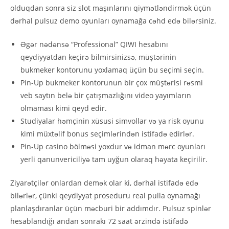
olduqdan sonra siz slot maşınlarını qiymətləndirmək üçün
dərhal pulsuz demo oyunları oynamağa cəhd edə bilərsiniz.
Əgər nədənsə “Professional” QIWI hesabını
qeydiyyatdan keçirə bilmirsinizsə, müştərinin
bukmeker kontorunu yoxlamaq üçün bu seçimi seçin.
Pin-Up bukmeker kontorunun bir çox müştərisi rəsmi
veb saytın belə bir çatışmazlığını video yayımların
olmaması kimi qeyd edir.
Studiyalar həmçinin xüsusi simvollar və ya risk oyunu
kimi müxtəlif bonus seçimlərindən istifadə edirlər.
Pin-Up casino bölməsi yoxdur və idman mərc oyunları
yerli qanunvericiliyə tam uyğun olaraq həyata keçirilir.
Ziyarətçilər onlardan demək olar ki, dərhal istifadə edə
bilərlər, çünki qeydiyyat proseduru real pulla oynamağı
planlaşdıranlar üçün məcburi bir addımdır. Pulsuz spinlər
hesablandığı andan sonrakı 72 saat ərzində istifadə