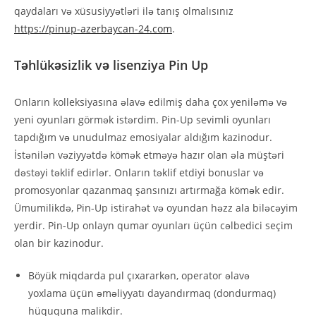
qaydaları və xüsusiyyətləri ilə tanış olmalısınız
https://pinup-azerbaycan-24.com
.
Təhlükəsizlik və lisenziya Pin Up
Onların kolleksiyasına əlavə edilmiş daha çox yeniləmə və
yeni oyunları görmək istərdim. Pin-Up sevimli oyunları
tapdığım və unudulmaz emosiyalar aldığım kazinodur.
İstənilən vəziyyətdə kömək etməyə hazır olan əla müştəri
dəstəyi təklif edirlər. Onların təklif etdiyi bonuslar və
promosyonlar qazanmaq şansınızı artırmağa kömək edir.
Ümumilikdə, Pin-Up istirahət və oyundan həzz ala biləcəyim
yerdir. Pin-Up onlayn qumar oyunları üçün cəlbedici seçim
olan bir kazinodur.
Böyük miqdarda pul çıxararkən, operator əlavə
yoxlama üçün əməliyyatı dayandırmaq (dondurmaq)
hüququna malikdir.