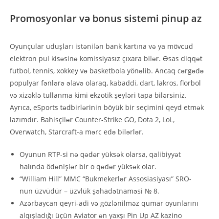
Promosyonlar və bonus sistemi pinup az
Oyunçular uduşları istənilən bank kartına və ya mövcud
elektron pul kisəsinə komissiyasız çıxara bilər. Əsas diqqət
futbol, ​​tennis, xokkey və basketbola yönəlib. Ancaq cərgədə
populyar fənlərə əlavə olaraq, kabaddi, dart, lakros, florbol
və xizəklə tullanma kimi ekzotik şeyləri tapa bilərsiniz.
Ayrıca, eSports tədbirlərinin böyük bir seçimini qeyd etmək
lazımdır. Bahisçilər Counter-Strike GO, Dota 2, LoL,
Overwatch, Starcraft-a mərc edə bilərlər.
Oyunun RTP-si nə qədər yüksək olarsa, qalibiyyət
halında ödənişlər bir o qədər yüksək olar.
“William Hill” MMC “Bukmekerlər Assosiasiyası” SRO-
nun üzvüdür – üzvlük şəhadətnaməsi № 8.
Azərbaycan qeyri-adi və gözlənilməz qumar oyunlarını
alqışladığı üçün Aviator ən yaxşı Pin Up AZ kazino