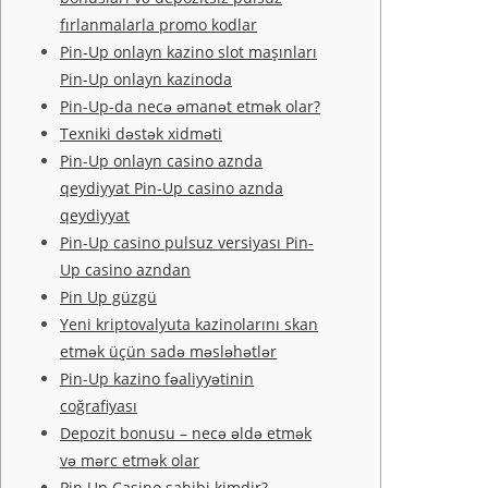
fırlanmalarla promo kodlar
Pin-Up onlayn kazino slot maşınları
Pin-Up onlayn kazinoda
Pin-Up-da necə əmanət etmək olar?
Texniki dəstək xidməti
Pin-Up onlayn casino aznda
qeydiyyat Pin-Up casino aznda
qeydiyyat
Pin-Up casino pulsuz versiyası Pin-
Up casino azndan
Pin Up güzgü
Yeni kriptovalyuta kazinolarını skan
etmək üçün sadə məsləhətlər
Pin-Up kazino fəaliyyətinin
coğrafiyası
Depozit bonusu – necə əldə etmək
və mərc etmək olar
Pin Up Casino sahibi kimdir?