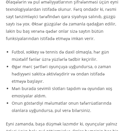
Əlaqələrin və pul əməliyyatlarının şifrələnməsi üçün eyni
texnologiyalardan istifadə olunur. Fərq ondadır ki, rəsmi
sayt tənzimləyici tərəfindən qara siyahıya salınıb, güzgü
saytı isə yox. Əksər güzgülər də zamanla qadağan edilir,
lakin bu baş verənə qədər onlar sizə saytın bütün
funksiyalarından istifadə etməyə imkan verir.
Futbol, xokkey və tennis də daxil olmaqla, hər gün
müxtəlif fənlər üzrə yüzlərlə tədbir keçirilir.
Əgər mərc şərtləri oyunçuya uyğundursa, o zaman
hədiyyəni sakitcə aktivləşdirir və ondan istifadə
etməyə başlayır.
Mən burada sevimli slotları tapdım və oyundan xoş
emosiyalar aldım.
Onun göstərdiyi məlumatlar onun təfərrüatlarında
olanlara uyğundursa, pul verə bilərsiniz.
Eyni zamanda, başa düşmək lazımdır ki, oyunçular yalnız