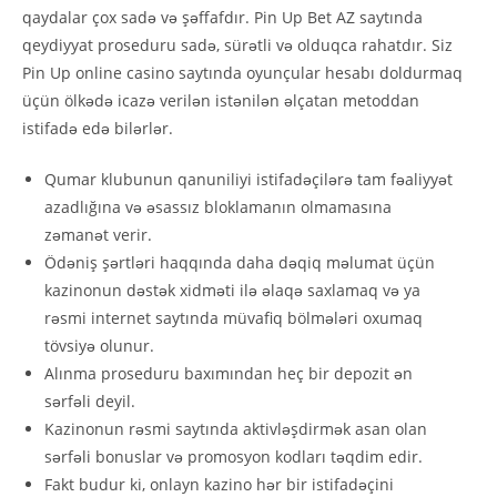
qaydalar çox sadə və şəffafdır. Pin Up Bet AZ saytında
qeydiyyat proseduru sadə, sürətli və olduqca rahatdır. Siz
Pin Up online casino saytında oyunçular hesabı doldurmaq
üçün ölkədə icazə verilən istənilən əlçatan metoddan
istifadə edə bilərlər.
Qumar klubunun qanuniliyi istifadəçilərə tam fəaliyyət
azadlığına və əsassız bloklamanın olmamasına
zəmanət verir.
Ödəniş şərtləri haqqında daha dəqiq məlumat üçün
kazinonun dəstək xidməti ilə əlaqə saxlamaq və ya
rəsmi internet saytında müvafiq bölmələri oxumaq
tövsiyə olunur.
Alınma proseduru baxımından heç bir depozit ən
sərfəli deyil.
Kazinonun rəsmi saytında aktivləşdirmək asan olan
sərfəli bonuslar və promosyon kodları təqdim edir.
Fakt budur ki, onlayn kazino hər bir istifadəçini