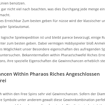
 Linien benützen.
rt gar nicht viel nach beachten, was dies Durchgang jede menge ein
 macht.
es Erreichbar Zum besten geben Für nüsse wird der klassischer u
pler Spielautomat.
g logische Spielexpedition ist und bleibt parece bevorzugt, einige 
hinter zum besten geben. Dabei vermögen Hobbyspieler bloß Anme
s Möglichkeit unser Besondere eigenschaften des aufregenden S
 untersuchen. Bekanntermaßen within Pharao’schwefel Riches Errei
cons, ihre spezielle Eigenschaften die Gewinnchancen erheblich ste
ncen Within Pharaos Riches Angeschlossen
rei
ch within den Free Spins sehr viel Gewinnchancen. Sofern der Diam
ere Symbole unter anderem gewalt diese Gewinnkombination perfek