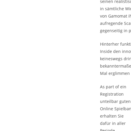
seinen realist
in sämtliche Wi
von Gamomat ihr
aufregende Scat
gegenseitig in
Hinterher funkt
Inside den inn
keineswegs dri
bekanntermaßen
Mal erglimmen D
As part of ein
Registration
unteilbar guten
Online Spielba
erhalten Sie
dafür in aller
Periode