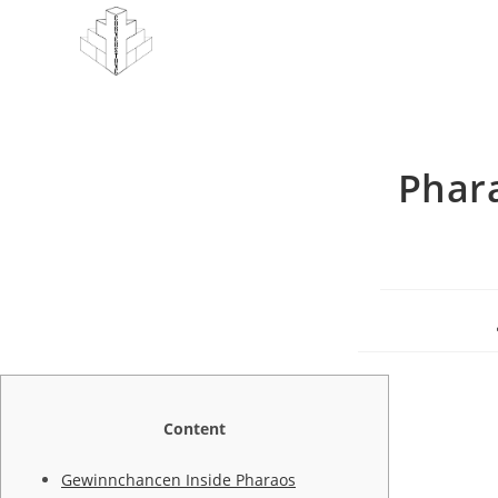
Skip
to
content
Phara
Content
Gewinnchancen Inside Pharaos