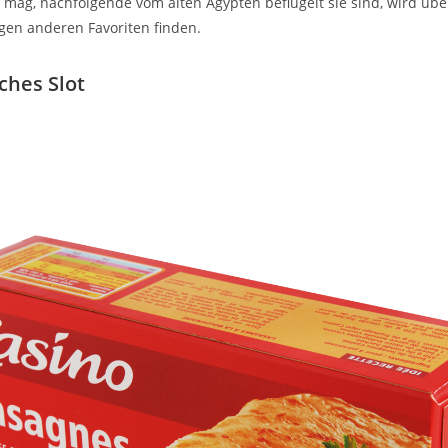
mag, nachfolgende vom alten Ägypten beflügelt sie sind, wird übe
igen anderen Favoriten finden.
ches Slot