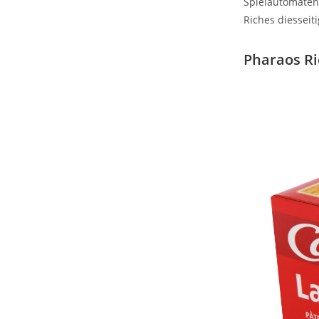
Spielautomaten 
Riches diesseit
Pharaos Ri