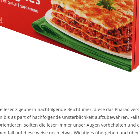
e leser zigeunern nachfolgende Reichtümer, diese das Pharao vers
 bis as part of nachfolgende Unsterblichkeit aufzubewahren. Fall
rientieren, sollten die leser immer unser Augen vorbehalten und 
inen fall auf diese weise noch etwas Wichtiges übergehen und über