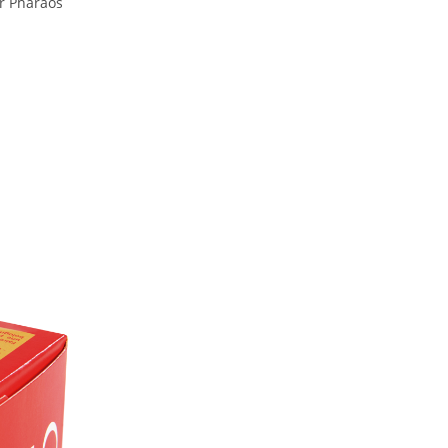
r Pharaos