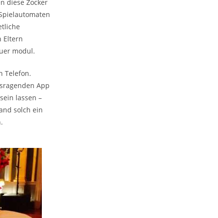
n diese Zocker
-Spielautomaten
tliche
 Eltern
euer modul.
n Telefon.
ausragenden App
sein lassen –
and solch ein
.