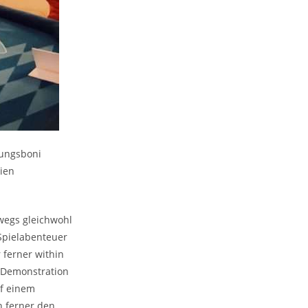
lungsboni
mien
wegs gleichwohl
 Spielabenteuer
 ferner within
a Demonstration
uf einem
n ferner den