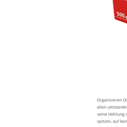
Organisieren Di
allen umständen
seine Höhlung o
spitzen, auf ke