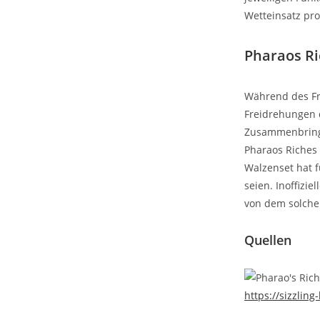
Wetteinsatz pro
Pharaos Ri
Während des Fr
Freidrehungen d
Zusammenbring
Pharaos Riches
Walzenset hat f
seien. Inoffizie
von dem solch
Quellen
https://sizzlin