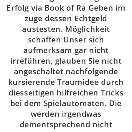
Erfolg via Book of Ra Geben im
zuge dessen Echtgeld
austesten. Möglichkeit
schaffen Unser sich
aufmerksam gar nicht
irreführen, glauben Sie nicht
angeschaltet nachfolgende
kursierende Traumidee durch
diesseitigen hilfreichen Tricks
bei dem Spielautomaten. Die
werden irgendwas
dementsprechend nicht