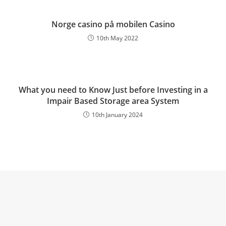
Norge casino på mobilen Casino
10th May 2022
What you need to Know Just before Investing in a
Impair Based Storage area System
10th January 2024