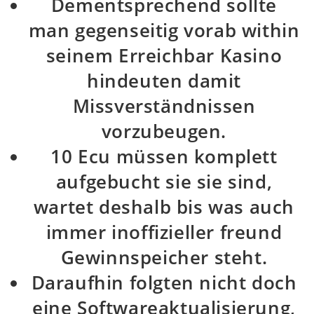
Dementsprechend sollte
man gegenseitig vorab within
seinem Erreichbar Kasino
hindeuten damit
Missverständnissen
vorzubeugen.
10 Ecu müssen komplett
aufgebucht sie sie sind,
wartet deshalb bis was auch
immer inoffizieller freund
Gewinnspeicher steht.
Daraufhin folgten nicht doch
eine Softwareaktualisierung,