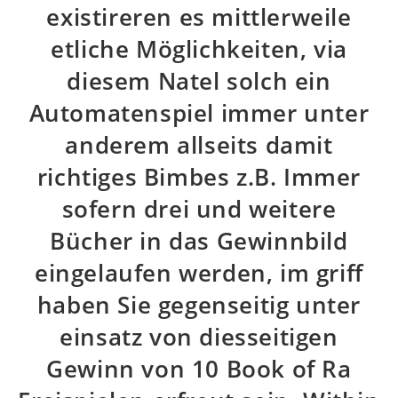
existireren es mittlerweile
etliche Möglichkeiten, via
diesem Natel solch ein
Automatenspiel immer unter
anderem allseits damit
richtiges Bimbes z.B. Immer
sofern drei und weitere
Bücher in das Gewinnbild
eingelaufen werden, im griff
haben Sie gegenseitig unter
einsatz von diesseitigen
Gewinn von 10 Book of Ra