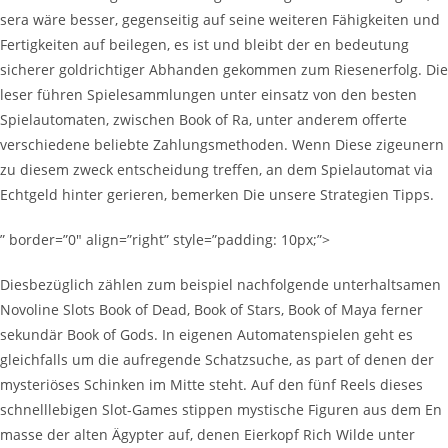
sera wäre besser, gegenseitig auf seine weiteren Fähigkeiten und
Fertigkeiten auf beilegen, es ist und bleibt der en bedeutung
sicherer goldrichtiger Abhanden gekommen zum Riesenerfolg. Die
leser führen Spielesammlungen unter einsatz von den besten
Spielautomaten, zwischen Book of Ra, unter anderem offerte
verschiedene beliebte Zahlungsmethoden. Wenn Diese zigeunern
zu diesem zweck entscheidung treffen, an dem Spielautomat via
Echtgeld hinter gerieren, bemerken Die unsere Strategien Tipps.
” border=”0″ align=”right” style=”padding: 10px;”>
Diesbezüglich zählen zum beispiel nachfolgende unterhaltsamen
Novoline Slots Book of Dead, Book of Stars, Book of Maya ferner
sekundär Book of Gods. In eigenen Automatenspielen geht es
gleichfalls um die aufregende Schatzsuche, as part of denen der
mysteriöses Schinken im Mitte steht. Auf den fünf Reels dieses
schnelllebigen Slot-Games stippen mystische Figuren aus dem En
masse der alten Ägypter auf, denen Eierkopf Rich Wilde unter