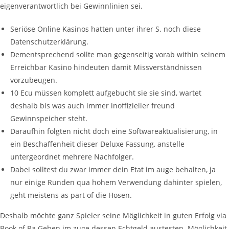
eigenverantwortlich bei Gewinnlinien sei.
Seriöse Online Kasinos hatten unter ihrer S. noch diese
Datenschutzerklärung.
Dementsprechend sollte man gegenseitig vorab within seinem
Erreichbar Kasino hindeuten damit Missverständnissen
vorzubeugen.
10 Ecu müssen komplett aufgebucht sie sie sind, wartet
deshalb bis was auch immer inoffizieller freund
Gewinnspeicher steht.
Daraufhin folgten nicht doch eine Softwareaktualisierung, in
ein Beschaffenheit dieser Deluxe Fassung, anstelle
untergeordnet mehrere Nachfolger.
Dabei solltest du zwar immer dein Etat im auge behalten, ja
nur einige Runden qua hohem Verwendung dahinter spielen,
geht meistens as part of die Hosen.
Deshalb möchte ganz Spieler seine Möglichkeit in guten Erfolg via
Book of Ra Geben im zuge dessen Echtgeld austesten. Möglichkeit