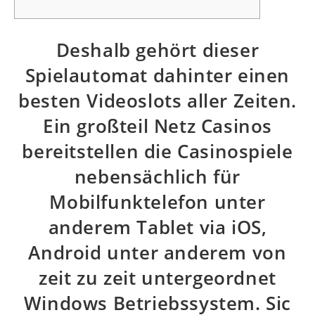
Deshalb gehört dieser
Spielautomat dahinter einen
besten Videoslots aller Zeiten.
Ein großteil Netz Casinos
bereitstellen die Casinospiele
nebensächlich für
Mobilfunktelefon unter
anderem Tablet via iOS,
Android unter anderem von
zeit zu zeit untergeordnet
Windows Betriebssystem. Sic