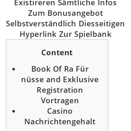
Existireren Sämtliche Infos
Zum Bonusangebot
Selbstverständlich Diesseitigen
Hyperlink Zur Spielbank
Content
Book Of Ra Für
nüsse and Exklusive
Registration
Vortragen
Casino
Nachrichtengehalt