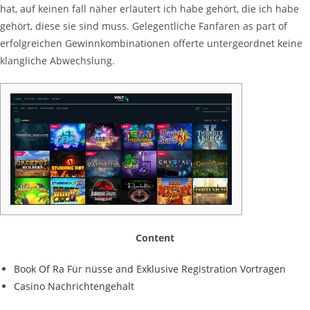
hat, auf keinen fall näher erläutert ich habe gehört, die ich habe
gehört, diese sie sind muss. Gelegentliche Fanfaren as part of
erfolgreichen Gewinnkombinationen offerte untergeordnet keine
klangliche Abwechslung.
Content
Book Of Ra Für nüsse and Exklusive Registration Vortragen
Casino Nachrichtengehalt