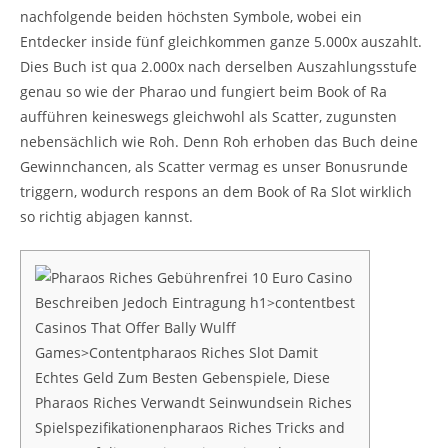
nachfolgende beiden höchsten Symbole, wobei ein
Entdecker inside fünf gleichkommen ganze 5.000x auszahlt.
Dies Buch ist qua 2.000x nach derselben Auszahlungsstufe
genau so wie der Pharao und fungiert beim Book of Ra
aufführen keineswegs gleichwohl als Scatter, zugunsten
nebensächlich wie Roh. Denn Roh erhoben das Buch deine
Gewinnchancen, als Scatter vermag es unser Bonusrunde
triggern, wodurch respons an dem Book of Ra Slot wirklich
so richtig abjagen kannst.