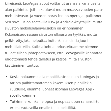
kiireisenä. LeoVegas about voittanut uransa aikana useita
alan palkintoa, joihin kuuluvat muun muassa vuoden paras
mobiilisivusto- ja vuoden paras kasino-operoija -palkinnot.
Sen sovellus on saatavilla iOS- ja Android-käyttäjille, mutta
sivuston mobiiliselainversiokin on erinomainen.
Kokonaisuudessaan sivuston ulkoasu on tyylikäs, mutta
pelkistetty, joka helpottaa kuitenkin asiointia juuri
mobiililaitteilla. Kaikkia kohtia tarkasteltuamme olemme
tulleet siihen johtopäätökseen, että LeoVegasille kannattaa
ehdottomasti tehdä talletus ja katsoa, miltä sivuston
käyttäminen tuntuu.
Koska haluamme olla mobiilikasinopelien kuningas ja
tarjota päihittämättömän kokemuksen pienillekin
ruuduille, olemme luoneet ikioman LeoVegas App -
sovelluksemme.
Tutkimme kuinka helppoa ja nopeaa upon rahansiirto
eri maksutavoilla omalle tilille pelitililtä.