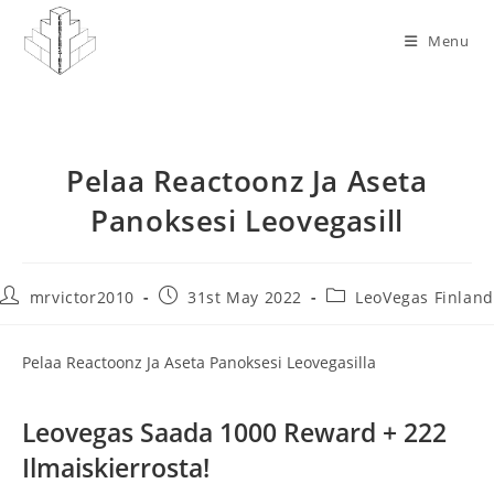
Skip
to
Menu
content
Pelaa Reactoonz Ja Aseta
Panoksesi Leovegasill
Post
Post
Post
mrvictor2010
31st May 2022
LeoVegas Finland
author:
published:
category:
Pelaa Reactoonz Ja Aseta Panoksesi Leovegasilla
Leovegas Saada 1000 Reward + 222
Ilmaiskierrosta!