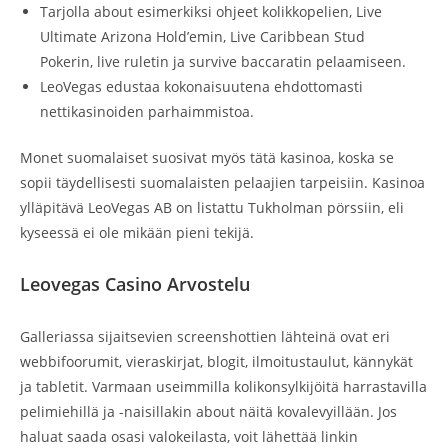
Tarjolla about esimerkiksi ohjeet kolikkopelien, Live
Ultimate Arizona Hold’emin, Live Caribbean Stud
Pokerin, live ruletin ja survive baccaratin pelaamiseen.
LeoVegas edustaa kokonaisuutena ehdottomasti
nettikasinoiden parhaimmistoa.
Monet suomalaiset suosivat myös tätä kasinoa, koska se
sopii täydellisesti suomalaisten pelaajien tarpeisiin. Kasinoa
ylläpitävä LeoVegas AB on listattu Tukholman pörssiin, eli
kyseessä ei ole mikään pieni tekijä.
Leovegas Casino Arvostelu
Galleriassa sijaitsevien screenshottien lähteinä ovat eri
webbifoorumit, vieraskirjat, blogit, ilmoitustaulut, kännykät
ja tabletit. Varmaan useimmilla kolikonsylkijöitä harrastavilla
pelimiehillä ja -naisillakin about näitä kovalevyillään. Jos
haluat saada osasi valokeilasta, voit lähettää linkin