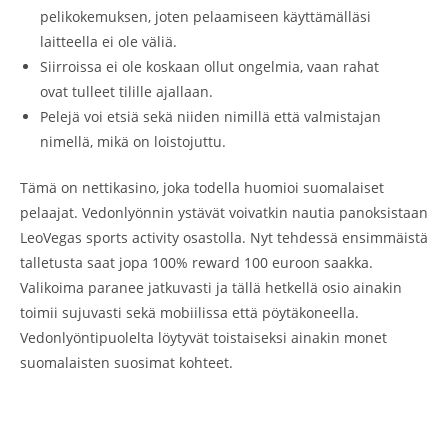
pelikokemuksen, joten pelaamiseen käyttämälläsi
laitteella ei ole väliä.
Siirroissa ei ole koskaan ollut ongelmia, vaan rahat
ovat tulleet tilille ajallaan.
Pelejä voi etsiä sekä niiden nimillä että valmistajan
nimellä, mikä on loistojuttu.
Tämä on nettikasino, joka todella huomioi suomalaiset
pelaajat. Vedonlyönnin ystävät voivatkin nautia panoksistaan
LeoVegas sports activity osastolla. Nyt tehdessä ensimmäistä
talletusta saat jopa 100% reward 100 euroon saakka.
Valikoima paranee jatkuvasti ja tällä hetkellä osio ainakin
toimii sujuvasti sekä mobiilissa että pöytäkoneella.
Vedonlyöntipuolelta löytyvät toistaiseksi ainakin monet
suomalaisten suosimat kohteet.