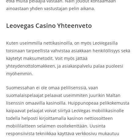
etkä muita pelaajia vastaan. Näin joudut kohtaamaan
ainoastaan yhden vastustajan pelin aikana.
Leovegas Casino Yhteenveto
Kuten useimmilla nettikasinoilla, on myös LeoVegasilla
toisinaan tarpeellista vahvistaa asiakkaan henkilöllisyys sekä
käytetyt maksumetodit. Voit myös jättää
yhteydenottolomakkeen, ja asiakaspalvelu palaa puoleesi
myöhemmin.
Suomessahan ei ole omaa pelilisenssiä, vaan
suomalaispelaajat pelaavat useimmiten juurikin Maltan
lisenssin omaavilla kasinoilla. Huippunopeaa pelikokemusta
kaipaavat pelaajat voivat siirtyä LeoVegas mobiilikasinolle
todella helposti kirjoittamalla kasinon nettiosoitteen
mobiililaitteen selaimen osoitekenttään. Uusinta
responsiivista tekniikkaa käyttävä verkkosivu mukautuu