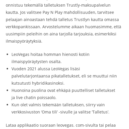
onnistuu tekemällä talletuksen Trustly-maksupalvelun
kautta. Jos valitsee Pay N Play mahdollisuuden, tarvitsee
pelaajan ainoastaan tehdä talletus Trustlyn kautta omassa
verkkopankissaan. Arvostelumme aikaan huomasimme, että
uusimpiin peleihin on aina tarjolla tarjouksia, esimerkiksi
ilmaispyöräytyksiä.
LeoVegas hoitaa homman hienosti kotiin
ilmaispyöräytysten osalta.
Vuoden 2021 alussa LeoVegas lisäsi
palvelutarjontaansa pikatalletukset, eli se muuttui niin
kutsutusti hybridikasinoksi.
Huonoina puolina ovat ehkäpä puuttelliset talletukset
ja live chatin poissaolo.
Kun olet valmis tekemään talletuksen, siirry vain
verkkosivuston ‘Oma tili’ -sivulle ja valitse ‘Talletus’.
Lataa applikaatio suoraan leovegas. com-sivulta tai pelaa