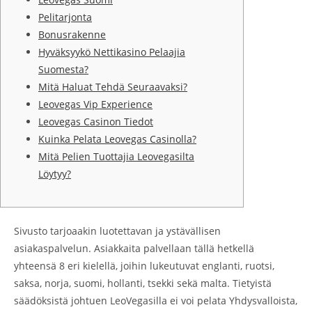
Pelitarjonta
Bonusrakenne
Hyväksyykö Nettikasino Pelaajia
Suomesta?
Mitä Haluat Tehdä Seuraavaksi?
Leovegas Vip Experience
Leovegas Casinon Tiedot
Kuinka Pelata Leovegas Casinolla?
Mitä Pelien Tuottajia Leovegasilta
Löytyy?
Sivusto tarjoaakin luotettavan ja ystävällisen
asiakaspalvelun. Asiakkaita palvellaan tällä hetkellä
yhteensä 8 eri kielellä, joihin lukeutuvat englanti, ruotsi,
saksa, norja, suomi, hollanti, tsekki sekä malta. Tietyistä
säädöksistä johtuen LeoVegasilla ei voi pelata Yhdysvalloista,