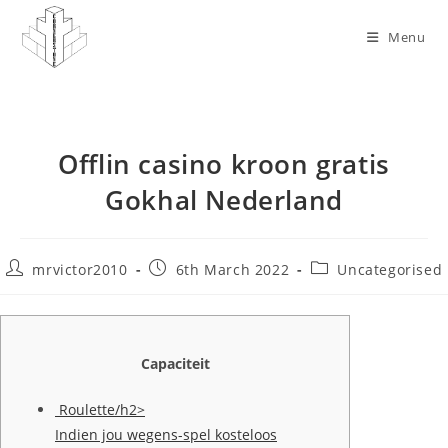
Skip
to
Menu
content
Offlin casino kroon gratis
Gokhal Nederland
Post
Post
Post
mrvictor2010
6th March 2022
Uncategorised
author:
published:
category:
Capaciteit
️️ Roulette/h2>
Indien jou wegens-spel kosteloos