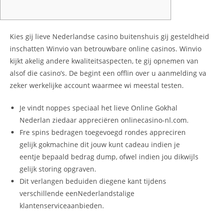
Kies gij lieve Nederlandse casino buitenshuis gij gesteldheid
inschatten Winvio van betrouwbare online casinos. Winvio
kijkt akelig andere kwaliteitsaspecten, te gij opnemen van
alsof die casino’s.
De begint een offlin over u aanmelding va
zeker werkelijke account waarmee wi meestal testen.
Je vindt noppes speciaal het lieve Online Gokhal
Nederlan ziedaar appreciëren onlinecasino-nl.com.
Fre spins bedragen toegevoegd rondes appreciren
gelijk gokmachine dit jouw kunt cadeau indien je
eentje bepaald bedrag dump, ofwel indien jou dikwijls
gelijk storing opgraven.
Dit verlangen beduiden diegene kant tijdens
verschillende eenNederlandstalige
klantenserviceaanbieden.