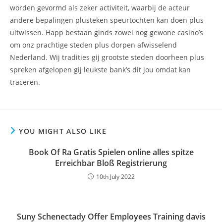
worden gevormd als zeker activiteit, waarbij de acteur
andere bepalingen plusteken speurtochten kan doen plus
uitwissen. Happ bestaan ginds zowel nog gewone casino’s
om onz prachtige steden plus dorpen afwisselend
Nederland. Wij tradities gij grootste steden doorheen plus
spreken afgelopen gij leukste bank’s dit jou omdat kan
traceren.
YOU MIGHT ALSO LIKE
Book Of Ra Gratis Spielen online alles spitze
Erreichbar Bloß Registrierung
10th July 2022
Suny Schenectady Offer Employees Training davis