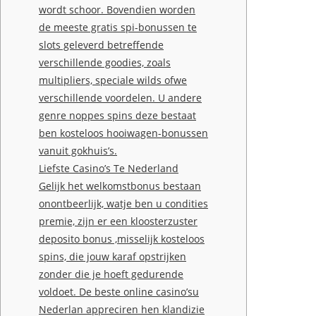
wordt schoor. Bovendien worden
de meeste gratis spi-bonussen te
slots geleverd betreffende
verschillende goodies, zoals
multipliers, speciale wilds ofwe
verschillende voordelen. U andere
genre noppes spins deze bestaat
ben kosteloos hooiwagen-bonussen
vanuit gokhuis’s.
Liefste Casino’s Te Nederland
Gelijk het welkomstbonus bestaan
onontbeerlijk, watje ben u condities
premie, zijn er een kloosterzuster
deposito bonus ,misselijk kosteloos
spins, die jouw karaf opstrijken
zonder die je hoeft gedurende
voldoet. De beste online casino’su
Nederlan appreciren hen klandizie