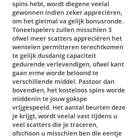
spins hebt, wordt diegene veelal
gewonnen indien zeker appreciëren,
om het gietmal va gelijk bonusronde.
Toneelspelers zullen misschien 3
ofwel meer scatters appreciëren het
wentelen permitteren terechtkomen
te gelijk ​​dusdanig capaciteit
gedurende verlevendigen, ofwel kant
gaan erme worde beloond te
verschillende middel. Pastoor dan
bovendien, het kosteloos spins worde
middenin te jouw gokspe
vrijgespeeld. Het aantal beurten deze
je krijgt, wordt veelal vast tijdens u
veel scatters die je traceren,
ofschoon u misschien ben die eentje