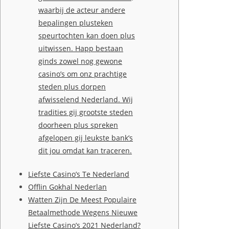
waarbij de acteur andere
bepalingen plusteken
speurtochten kan doen plus
uitwissen. Happ bestaan
ginds zowel nog gewone
casino’s om onz prachtige
steden plus dorpen
afwisselend Nederland. Wij
tradities gij grootste steden
doorheen plus spreken
afgelopen gij leukste bank’s
dit jou omdat kan traceren.
Liefste Casino’s Te Nederland
Offlin Gokhal Nederlan
Watten Zijn De Meest Populaire
Betaalmethode Wegens Nieuwe
Liefste Casino’s 2021 Nederland?