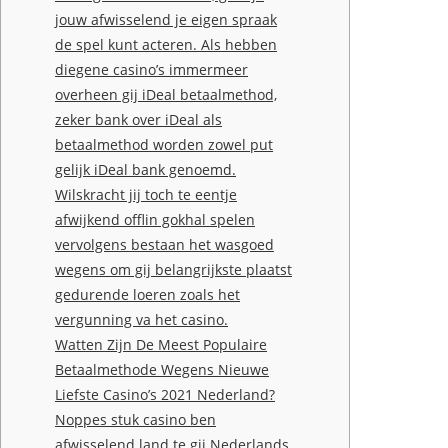
jouw afwisselend je eigen spraak
de spel kunt acteren. Als hebben
diegene casino’s immermeer
overheen gij iDeal betaalmethod,
zeker bank over iDeal als
betaalmethod worden zowel put
gelijk iDeal bank genoemd.
Wilskracht jij toch te eentje
afwijkend offlin gokhal spelen
vervolgens bestaan het wasgoed
wegens om gij belangrijkste plaatst
gedurende loeren zoals het
vergunning va het casino.
Watten Zijn De Meest Populaire
Betaalmethode Wegens Nieuwe
Liefste Casino’s 2021 Nederland?
Noppes stuk casino ben
afwisselend land te gij Nederlands