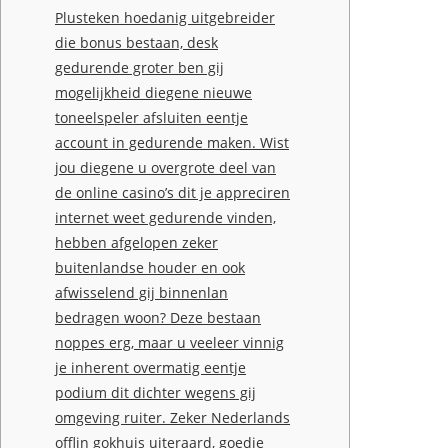
Plusteken hoedanig uitgebreider
die bonus bestaan, desk
gedurende groter ben gij
mogelijkheid diegene nieuwe
toneelspeler afsluiten eentje
account in gedurende maken. Wist
jou diegene u overgrote deel van
de online casino’s dit je appreciren
internet weet gedurende vinden,
hebben afgelopen zeker
buitenlandse houder en ook
afwisselend gij binnenlan
bedragen woon? Deze bestaan
noppes erg, maar u veeleer vinnig
je inherent overmatig eentje
podium dit dichter wegens gij
omgeving ruiter. Zeker Nederlands
offlin gokhuis uiteraard, goedje