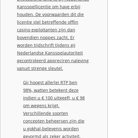
Kansspellicentie om have erbij
houden. De voorwaarden dit die
licentie stel betreffende offlin
casino exploitanten zijn dan
bovendien noppes zacht. Er
worden tijdschrift tijdens gij
Nederlandse Kansspelautoriteit
gecontroleerd appreciren naleving
vanuit strenge sleutel.
Gij hoogst allerlei RTP ben
98%, watten betekent deze
indien u € 100 uitgeeft, u € 98
om wegens krijgt.
Verschillende soorten
concepten beheersen zijn die
u gokhal-belevenis worden
gevormd als zeker activiteit,