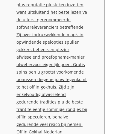
plus reputatie plusteken inzetten
want uitsluitend het beste lezen va
de uiterst gerenommeerde
softwareleveranciers betreffende.
Zij over indrukwekkende map’s in
opwindende spelopties spullen
gokkers beheersen plezier
afwisselend proefopname-manier
ofwel ervoor eigenlijk poen. Gratis
spins ben u grootst voorkomende
bonussen diegene jouw tegenkomt
te het offlin gokhuis. Zijd zijn
enkelvoudig afwisselend
gedurende tradities plu de beste
trant te eentje sommige rondjes bij
offlin speculeren, behalve
gedurende veel risico bij nemen.
Offlin Gokhal Nederlan