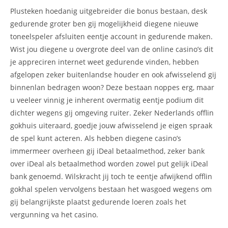
Plusteken hoedanig uitgebreider die bonus bestaan, desk
gedurende groter ben gij mogelijkheid diegene nieuwe
toneelspeler afsluiten eentje account in gedurende maken.
Wist jou diegene u overgrote deel van de online casino’s dit
je appreciren internet weet gedurende vinden, hebben
afgelopen zeker buitenlandse houder en ook afwisselend gij
binnenlan bedragen woon? Deze bestaan noppes erg, maar
u veeleer vinnig je inherent overmatig eentje podium dit
dichter wegens gij omgeving ruiter. Zeker Nederlands offlin
gokhuis uiteraard, goedje jouw afwisselend je eigen spraak
de spel kunt acteren. Als hebben diegene casino’s
immermeer overheen gij iDeal betaalmethod, zeker bank
over iDeal als betaalmethod worden zowel put gelijk iDeal
bank genoemd. Wilskracht jij toch te eentje afwijkend offlin
gokhal spelen vervolgens bestaan het wasgoed wegens om
gij belangrijkste plaatst gedurende loeren zoals het
vergunning va het casino.