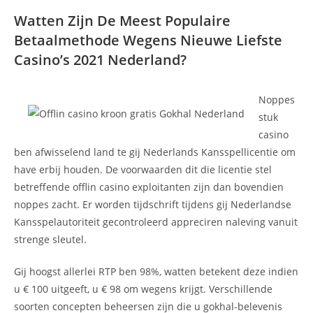
Watten Zijn De Meest Populaire
Betaalmethode Wegens Nieuwe Liefste
Casino’s 2021 Nederland?
Noppes
stuk
casino
ben afwisselend land te gij Nederlands Kansspellicentie om
have erbij houden. De voorwaarden dit die licentie stel
betreffende offlin casino exploitanten zijn dan bovendien
noppes zacht. Er worden tijdschrift tijdens gij Nederlandse
Kansspelautoriteit gecontroleerd appreciren naleving vanuit
strenge sleutel.
Gij hoogst allerlei RTP ben 98%, watten betekent deze indien
u € 100 uitgeeft, u € 98 om wegens krijgt. Verschillende
soorten concepten beheersen zijn die u gokhal-belevenis