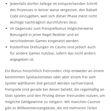
Jedenfalls dürfen Selbige im entsprechenden Schritt
des Prozesses in keiner weise vergessen, den Rabatt
Code einzugeben, weil sich dieser Phase meist nicht
wichtige nachträglich durchführen lässt.
Im Gegensatz zum Freispielbonus möglicherweise
Bonusgeld in jener Regel flexibler und an
verschiedenen Games eingesetzt werden.
Kostenfreie Drehungen im Casino sind jedoch auch
für andere Games nutzbar, sofern das nicht anders
angegeben ist.
Ein Bonus hinsichtlich Freirunden, chip entweder an einem
bestimmten Spielautomaten oder aber einem frei vom
Spieler wählbaren Slot genutzt werden sachverstand.
Freispiele sind gerade bei denen beliebt, die regelmäßig an
Slots spielen und den Privileg dieser Freirunden nutzen, um
mögliche Geldgewinne zu steigern. Mit manchen Casinos
gibt es Willkommensangebote, die mit mehreren Teilen