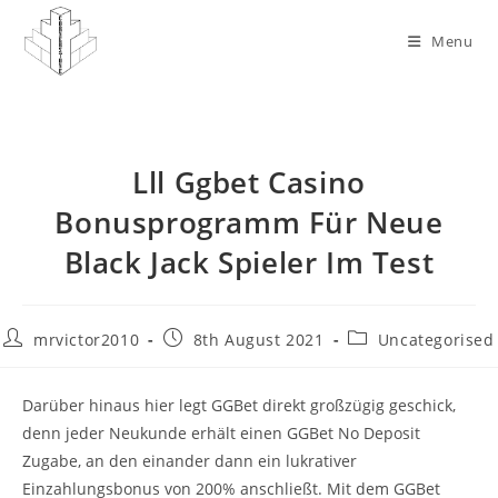
Skip
to
Menu
content
Lll Ggbet Casino
Bonusprogramm Für Neue
Black Jack Spieler Im Test
Post
Post
Post
mrvictor2010
8th August 2021
Uncategorised
author:
published:
category:
Darüber hinaus hier legt GGBet direkt großzügig geschick,
denn jeder Neukunde erhält einen GGBet No Deposit
Zugabe, an den einander dann ein lukrativer
Einzahlungsbonus von 200% anschließt. Mit dem GGBet