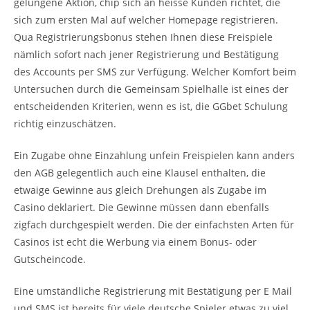
gelungene Aktion, chip sich an heisse Kunden richtet, die
sich zum ersten Mal auf welcher Homepage registrieren.
Qua Registrierungsbonus stehen Ihnen diese Freispiele
nämlich sofort nach jener Registrierung und Bestätigung
des Accounts per SMS zur Verfügung. Welcher Komfort beim
Untersuchen durch die Gemeinsam Spielhalle ist eines der
entscheidenden Kriterien, wenn es ist, die GGbet Schulung
richtig einzuschätzen.
Ein Zugabe ohne Einzahlung unfein Freispielen kann anders
den AGB gelegentlich auch eine Klausel enthalten, die
etwaige Gewinne aus gleich Drehungen als Zugabe im
Casino deklariert. Die Gewinne müssen dann ebenfalls
zigfach durchgespielt werden. Die der einfachsten Arten für
Casinos ist echt die Werbung via einem Bonus- oder
Gutscheincode.
Eine umständliche Registrierung mit Bestätigung per E Mail
und SMS ist bereits für viele deutsche Spieler etwas zu viel,