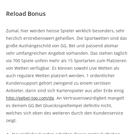
Reload Bonus
Zumal, hier werden heisse Spieler wirklich besonders, sehr
herzlich erstrebenswert geheißen. Die Sportwetten sind das
große Aushängeschild von GG. Bet und passend atomar
sehr umfangreichen Angebot vorhanden. Das stehen täglich
via 700 Spiele unfein mehr als 15 Sportarten zum Platzieren
von Wetten verfügbar. Es können sowohl Live Wetten als
auch reguläre Wetten platziert werden. 1 ordentlicher
Kundensupport gehört zwingend zu einem seriösen
Anbieter, darin sind sich Kartenspieler aus aller Erde einig
http://ggbet-top.com/de
. An Vertrauenswürdigkeit mangelt
es deinem GG Bet Gluecksspieltempel definitiv nicht,
welches sich eben des weiteren durch den Kundenservice
zeigt.