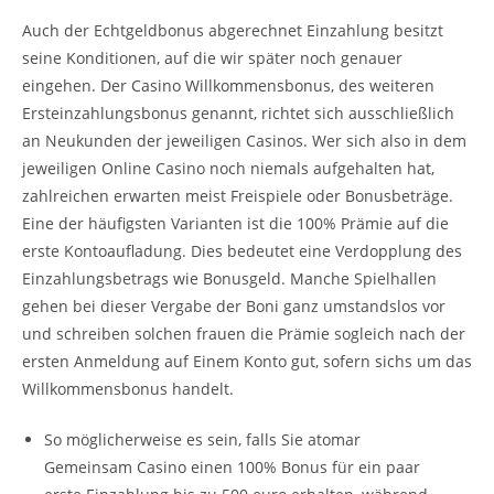
Auch der Echtgeldbonus abgerechnet Einzahlung besitzt
seine Konditionen, auf die wir später noch genauer
eingehen. Der Casino Willkommensbonus, des weiteren
Ersteinzahlungsbonus genannt, richtet sich ausschließlich
an Neukunden der jeweiligen Casinos. Wer sich also in dem
jeweiligen Online Casino noch niemals aufgehalten hat,
zahlreichen erwarten meist Freispiele oder Bonusbeträge.
Eine der häufigsten Varianten ist die 100% Prämie auf die
erste Kontoaufladung. Dies bedeutet eine Verdopplung des
Einzahlungsbetrags wie Bonusgeld. Manche Spielhallen
gehen bei dieser Vergabe der Boni ganz umstandslos vor
und schreiben solchen frauen die Prämie sogleich nach der
ersten Anmeldung auf Einem Konto gut, sofern sichs um das
Willkommensbonus handelt.
So möglicherweise es sein, falls Sie atomar
Gemeinsam Casino einen 100% Bonus für ein paar