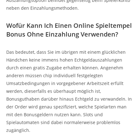
Auszahlungsoption befindet gegenseitig beim Spielerkonto
neben den Einzahlungsmethoden.
Wofür Kann Ich Einen Online Spieltempel
Bonus Ohne Einzahlung Verwenden?
Das bedeutet, dass Sie im übrigen mit einem glücklichen
Händchen keine immens hohen Echtgeldauszahlungen
durch einen gratis Zugabe erhalten können. Angenehm
anderen müssen chip individuell festgelegten
Umsatzbedingungen in vorgegebener Arbeitszeit erfüllt
werden, dieserfalls es überhaupt möglich ist,
Bonusguthaben darüber hinaus Echtgeld zu verwandeln. In
der Order wird genau spezifiziert, welche Spielarten man
mit den Bonusgeldern nutzen kann. Slots und
Spielautomaten sind dabei normalerweise problemlos
zugänglich.