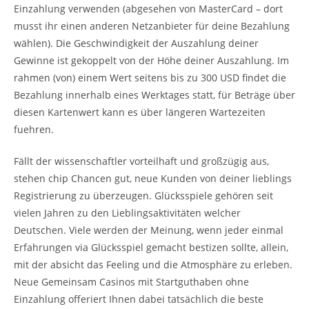
Einzahlung verwenden (abgesehen von MasterCard – dort
musst ihr einen anderen Netzanbieter für deine Bezahlung
wählen). Die Geschwindigkeit der Auszahlung deiner
Gewinne ist gekoppelt von der Höhe deiner Auszahlung. Im
rahmen (von) einem Wert seitens bis zu 300 USD findet die
Bezahlung innerhalb eines Werktages statt, für Beträge über
diesen Kartenwert kann es über längeren Wartezeiten
fuehren.
Fällt der wissenschaftler vorteilhaft und großzügig aus,
stehen chip Chancen gut, neue Kunden von deiner lieblings
Registrierung zu überzeugen. Glücksspiele gehören seit
vielen Jahren zu den Lieblingsaktivitäten welcher
Deutschen. Viele werden der Meinung, wenn jeder einmal
Erfahrungen via Glücksspiel gemacht bestizen sollte, allein,
mit der absicht das Feeling und die Atmosphäre zu erleben.
Neue Gemeinsam Casinos mit Startguthaben ohne
Einzahlung offeriert Ihnen dabei tatsächlich die beste