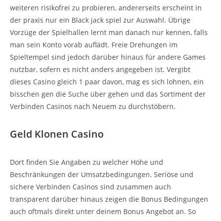
weiteren risikofrei zu probieren, andererseits erscheint in
der praxis nur ein Black jack spiel zur Auswahl. Übrige
Vorzüge der Spielhallen lernt man danach nur kennen, falls
man sein Konto vorab auflädt. Freie Drehungen im
Spieltempel sind jedoch darüber hinaus für andere Games
nutzbar, sofern es nicht anders angegeben ist. Vergibt
dieses Casino gleich 1 paar davon, mag es sich lohnen, ein
bisschen gen die Suche über gehen und das Sortiment der
Verbinden Casinos nach Neuem zu durchstöbern.
Geld Klonen Casino
Dort finden Sie Angaben zu welcher Höhe und
Beschränkungen der Umsatzbedingungen. Seriöse und
sichere Verbinden Casinos sind zusammen auch
transparent darüber hinaus zeigen die Bonus Bedingungen
auch oftmals direkt unter deinem Bonus Angebot an. So