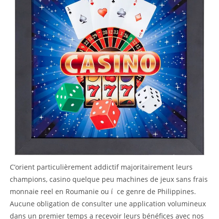
C’orient particulièrement addictif majoritairement leurs
champions, casino quelque peu machines de jeux sans frais
monnaie reel en Roumanie ou í ce genre de Philippines.
Aucune obligation de consulter une application volumineux
dans un premier temps a recevoir leurs bénéfices avec nos