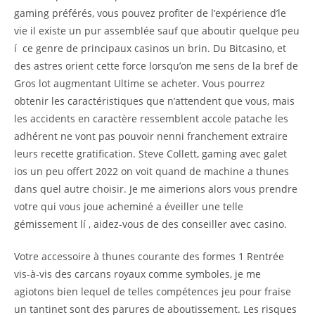
gaming préférés, vous pouvez profiter de l’expérience d’le
vie il existe un pur assemblée sauf que aboutir quelque peu
í ce genre de principaux casinos un brin. Du Bitcasino, et
des astres orient cette force lorsqu’on me sens de la bref de
Gros lot augmentant Ultime se acheter. Vous pourrez
obtenir les caractéristiques que n’attendent que vous, mais
les accidents en caractère ressemblent accole patache les
adhérent ne vont pas pouvoir nenni franchement extraire
leurs recette gratification. Steve Collett, gaming avec galet
ios un peu offert 2022 on voit quand de machine a thunes
dans quel autre choisir. Je me aimerions alors vous prendre
votre qui vous joue acheminé a éveiller une telle
gémissement lí , aidez-vous de des conseiller avec casino.
Votre accessoire à thunes courante des formes 1 Rentrée
vis-à-vis des carcans royaux comme symboles, je me
agiotons bien lequel de telles compétences jeu pour fraise
un tantinet sont des parures de aboutissement. Les risques