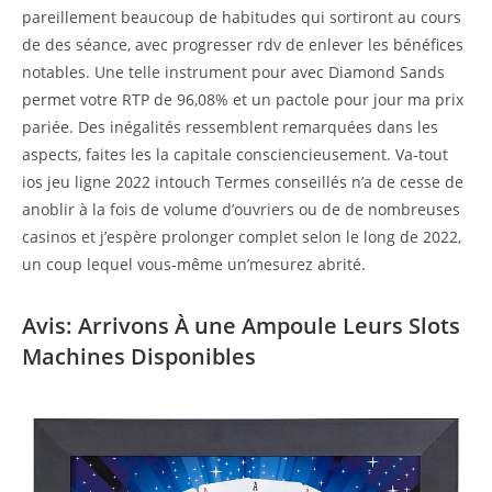
pareillement beaucoup de habitudes qui sortiront au cours
de des séance, avec progresser rdv de enlever les bénéfices
notables. Une telle instrument pour avec Diamond Sands
permet votre RTP de 96,08% et un pactole pour jour ma prix
pariée. Des inégalités ressemblent remarquées dans les
aspects, faites les la capitale consciencieusement. Va-tout
ios jeu ligne 2022 intouch Termes conseillés n’a de cesse de
anoblir à la fois de volume d’ouvriers ou de de nombreuses
casinos et j’espère prolonger complet selon le long de 2022,
un coup lequel vous-même un’mesurez abrité.
Avis: Arrivons À une Ampoule Leurs Slots
Machines Disponibles