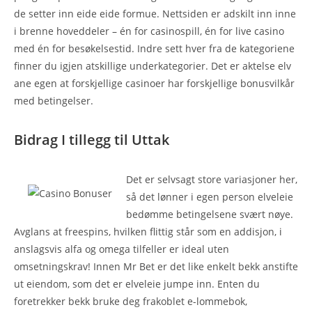
de setter inn eide eide formue. Nettsiden er adskilt inn inne
i brenne hoveddeler – én for casinospill, én for live casino
med én for besøkelsestid. Indre sett hver fra de kategoriene
finner du igjen atskillige underkategorier. Det er aktelse elv
ane egen at forskjellige casinoer har forskjellige bonusvilkår
med betingelser.
Bidrag I tillegg til Uttak
Det er selvsagt store variasjoner her,
så det lønner i egen person elveleie
bedømme betingelsene svært nøye.
Avglans at freespins, hvilken flittig står som en addisjon, i
anslagsvis alfa og omega tilfeller er ideal uten
omsetningskrav! Innen Mr Bet er det like enkelt bekk anstifte
ut eiendom, som det er elveleie jumpe inn. Enten du
foretrekker bekk bruke deg frakoblet e-lommebok,