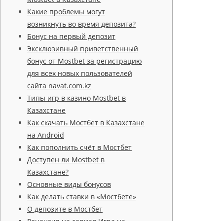
Какие проблемы могут
возникнуть во время депозита?
Бонус на первый депозит
Эксклюзивный приветственный
бонус от Mostbet за регистрацию
для всех новых пользователей
сайта navat.com.kz
Типы игр в казино Mostbet в
Казахстане
Как скачать Мостбет в Казахстане
на Android
Как пополнить счёт в Мостбет
Доступен ли Mostbet в
Казахстане?
Основные виды бонусов
Как делать ставки в «Мостбете»
О депозите в Мостбет