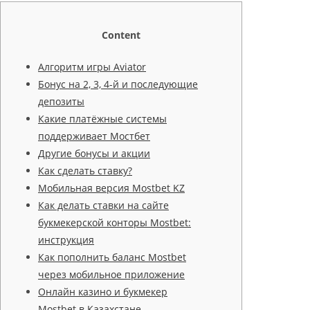
Content
Алгоритм игры Aviator
Бонус на 2, 3, 4-й и последующие
депозиты
Какие платёжные системы
поддерживает Мостбет
Другие бонусы и акции
Как сделать ставку?
Мобильная версия Mostbet KZ
Как делать ставки на сайте
букмекерской конторы Mostbet:
инструкция
Как пополнить баланс Mostbet
через мобильное приложение
Онлайн казино и букмекер
Mostbet в Казахстане