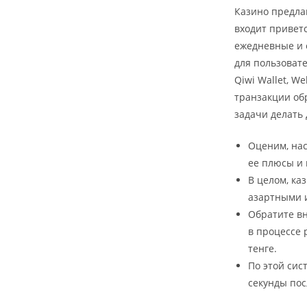
Казино предлаг
входит привет
ежедневные и 
для пользовате
Qiwi Wallet, We
транзакции об
задачи делать 
Оценим, нас
ее плюсы и 
В целом, ка
азартными 
Обратите вн
в процессе 
тенге.
По этой сис
секунды пос