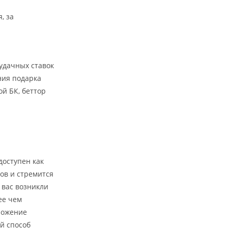
, за
удачных ставок
ния подарка
ой БК, беттор
доступен как
тов и стремится
 вас возникли
ее чем
ложение
й способ