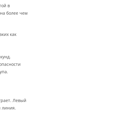
той в
на более чем
аких как
кунд.
опасности
упа.
грает. Левый
 линия.