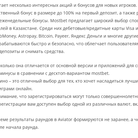
ает несколько интересных акций и бонусов для новых игроков.
ственный бонус в размере до 100% на первый депозит, а также
еженедельные бонусы. Mostbet предлагает широкий выбор спо
лей в Казахстане. Среди них дебетовые/кредитные карты Visa и
bMoney, Astropay, Bitcoin, Payeer, Яндекс Деньги и многие другие
рабатываются быстро и безопасно, что облегчает пользовател
депозиты и снимать средства.
колько она отличается от основной версии и приложений для 
минусы в сравнении с десктоп-вариантом mostbet.
зино – это отличный выбор для тех, кто хочет насладиться лучш
играми онлайн.
имание, что зарегистрироваться могут только совершеннолетни
регистрации вам доступен выбор одной из различных валют, в
теме результаты раундов в Aviator формируются не заранее, а ч
ле начала раунда.