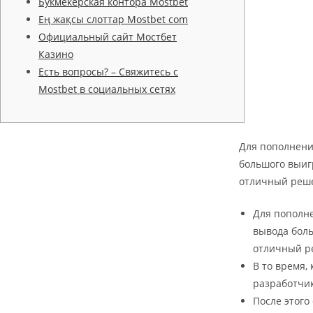
Букмекерская контора Mostbet
Ең жақсы слоттар Mostbet com
Официальный сайт Мостбет
Казино
Есть вопросы? – Свяжитесь с
Mostbet в социальных сетях
Для пополнения
большого выиг
отличный реше
Для пополне
вывода боль
отличный р
В то время,
разработчик
После этого