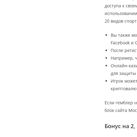
доступа к свое
использовании
20 видов спорт
Вы также мо
Facebook и G
После регис
Например, ч
Онлайн-каз
для защиты 
Игрок может
криптовалю
Если гемблер н
блок сайта Мо
Бонус на 2,