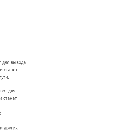
т для вывода
и станет
луги.
 вот для
и станет
р
и других