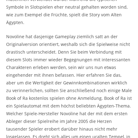
Symbole in Slotspielen eher neutral gehalten worden sind,
wie zum Exempel die Früchte, spielt die Story vom Alten
Ägypten.
Novoline hat dasjenige Gameplay ziemlich satt an der
Originalversion orientiert, weshalb sich die Spielweise nicht
drastisch unterscheidet. Denn Sie beim Verbindung mit
diesem Slots immer wieder Begegnungen mit interessanten
Charakteren erleben werden, sein wir uns nun etwas
eingehender mit ihnen befassen. Hier erfahren Sie das,
aber um die Wertigkeit der Gewinnkombinationen wirklich
zu verinnerlichen, sollten Sie anschließend noch einige Male
Book of Ra kostenlos spielen ohne Anmeldung. Book of Ra ist
ein Spielautomat mit dem höchst beliebten Ägypten-Thema.
Welcher Spiele-Hersteller Novoline hat der mit dem ersten
Ableger dieser Spielreihe im Jahre 2005 die Herzen
tausender Spieler erobert darüber hinaus nicht mehr
losgelassen. Es dreht sich alles um einen uralten Tempel, in