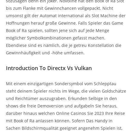
sozusagen denn ein Joker. Novoline hat den Book of Ra Slot
bis zum Flanke mit Gewinnchancen vollgepackt. Nicht
umsonst gilt der Automat international als Slot Machine der
Hoffnungen herauf große Gewinne. Falls Spieler das Game
Book of Ra spielen, sollten jene sich auf jede Menge
möglicher Symbolkombinationen gefasst machen.
Ebendiese sind es nämlich, die je getreu Konstellation die
Gewinnhäufigkeit und -höhe umfassen.
Introduction To Directx Vs Vulkan
Mit einem einzigartigen Sondersymbol vom Schlepptau
steht deinem Spieler nichts im Wege, die vielen Goldschätze
und Reichtümer auszugraben. Erkunden Selbige in den
shows die freie Demoversion und aufgabeln Sie heraus,
darüber hinaus welchen Online Casinos Sie 2023 Ihre Reise
mit Book of Ra anlassen können. Sofern Das Handy in
Sachen Bildschirmqualität geeignet angenehm Spielen ist,