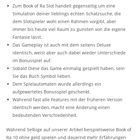
Zum Book of Ra Slot handelt gegenseitig um eine
Simulation deiner lieblings echten Schatzsuche, die
dem Slotspieler wohl einen Rahmen vorgibt, aber
immer bis heute viel Raum zu gunsten von die eigene
Fantasie lässt.
Das Gameplay ist auch mit dem seitens Deluxe
identisch, weist aber auch dabei wieder Unterschiede
im Bonusspiel auf.
Sobald Diese das Game einmalig gespielt haben, sein
Sie das Buch Symbol lieben.
Dem Spielautomaten wurde allerdings ein
aufgewertetes Bonusspiel geschenkt.
Während fast alle Features mit der früheren Version
identisch werden, macht eine Änderung einen
bedeutenden Verschiedenheit.
Während Selbige auf unserer Artikel beispielsweise Book of
Ra 10 ohne geld spielen und dauernd mehr Erfahrungen