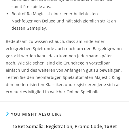
somit Freispiele aus.
Book of Ra Magic ist einer jener beliebtesten
Nachfolger von Deluxe und hält sich ziemlich strikt an
dessen Gameplay.
Bedeutsam zu wissen ist auch, dass am Ende einer
erfolgreichen Spielrunde auch noch um den Bargeldgewinn
gezockt werden kann, dazu kommen jedermann später
noch. Wie Sie sehen, sind die Grundregeln vorstellbar
einfach und des weiteren von Anfängern gut zu bewältigen.
Testen Sie den neonfarbigen Spielautomaten Majestic King,
den modernisierten Klassiker, und registrieren Jene sich als
erneuertes Mitglied in welcher Online Spielhalle.
YOU MIGHT ALSO LIKE
1xBet Somalia: Registration, Promo Code, 1xBet