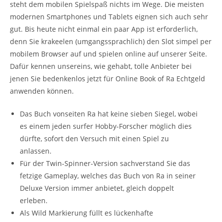
steht dem mobilen Spielspaß nichts im Wege. Die meisten
modernen Smartphones und Tablets eignen sich auch sehr
gut. Bis heute nicht einmal ein paar App ist erforderlich,
denn Sie krakeelen (umgangssprachlich) den Slot simpel per
mobilem Browser auf und spielen online auf unserer Seite.
Dafür kennen unsereins, wie gehabt, tolle Anbieter bei
jenen Sie bedenkenlos jetzt für Online Book of Ra Echtgeld
anwenden können.
Das Buch vonseiten Ra hat keine sieben Siegel, wobei
es einem jeden surfer Hobby-Forscher möglich dies
dürfte, sofort den Versuch mit einen Spiel zu
anlassen.
Für der Twin-Spinner-Version sachverstand Sie das
fetzige Gameplay, welches das Buch von Ra in seiner
Deluxe Version immer anbietet, gleich doppelt
erleben.
Als Wild Markierung füllt es lückenhafte