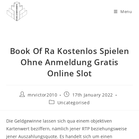
Skip
to
Menu
content
Book Of Ra Kostenlos Spielen
Ohne Anmeldung Gratis
Online Slot
Post
Post
mrvictor2010
17th January 2022
author:
published:
Post
Uncategorised
category:
Die Geldgewinne lassen sich qua einem objektiven
Kartenwert beziffern, nämlich jener RTP beziehungsweise
jener Auszahlungsquote. Es handelt sich um einen