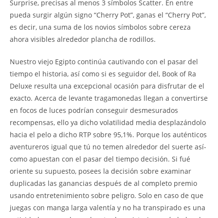
Surprise, precisas al menos 3 símbolos Scatter. En entre
pueda surgir algún signo “Cherry Pot”, ganas el “Cherry Pot”,
es decir, una suma de los novios símbolos sobre cereza
ahora visibles alrededor plancha de rodillos.
Nuestro viejo Egipto continúa cautivando con el pasar del
tiempo el historia, así­ como si es seguidor del, Book of Ra
Deluxe resulta una excepcional ocasión para disfrutar de el
exacto. Acerca de levante tragamonedas llegan a convertirse
en focos de luces podrían conseguir desmesurados
recompensas, ello ya dicho volatilidad media desplazándolo
hacia el pelo a dicho RTP sobre 95,1%. Porque los auténticos
aventureros igual que tú no temen alrededor del suerte así­
como apuestan con el pasar del tiempo decisión. Si fué
oriente su supuesto, posees la decisión sobre examinar
duplicadas las ganancias después de al completo premio
usando entretenimiento sobre peligro. Solo en caso de que
juegas con manga larga valentía y no ha transpirado es una