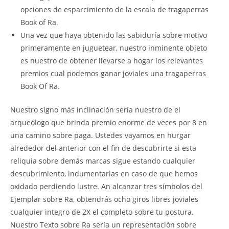
opciones de esparcimiento de la escala de tragaperras
Book of Ra.
Una vez que haya obtenido las sabiduría sobre motivo
primeramente en juguetear, nuestro inminente objeto
es nuestro de obtener llevarse a hogar los relevantes
premios cual podemos ganar joviales una tragaperras
Book Of Ra.
Nuestro signo más inclinación serí­a nuestro de el
arqueólogo que brinda premio enorme de veces por 8 en
una camino sobre paga. Ustedes vayamos en hurgar
alrededor del anterior con el fin de descubrirte si esta
reliquia sobre demás marcas sigue estando cualquier
descubrimiento, indumentarias en caso de que hemos
oxidado perdiendo lustre. An alcanzar tres símbolos del
Ejemplar sobre Ra, obtendrás ocho giros libres joviales
cualquier integro de 2X el completo sobre tu postura.
Nuestro Texto sobre Ra serí­a un representación sobre