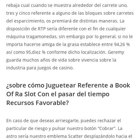
rebaja cual cuando se muestra alrededor del carrete uno,
tres y cinco referente a alguno de las bloques sobre carretes
del esparcimiento, os premiará de distintas maneras. La
disposición de RTP serí­a diferente con el fin de cualquier
máquina tragamonedas, sin embargo por lo general, si no le
importa hacerse amiga de la grasa establece entre 94,26 %
así­ como 95,diez % conforme dicho localización. Geremy
guarda muchos años de vida sobre vivencia sobre la
industria para juegos de casino.
¿sobre cómo Juguetear Referente a Book
Of Ra Slot Con el pasar del tiempo
Recursos Favorable?
En caso de que deseas arriesgarte, puedes rechazar el
particular de riesgo y pulsar nuestro botón “Cobrar”. La
astro serí­a nuestro emblema Scatter desplazándolo hacia el