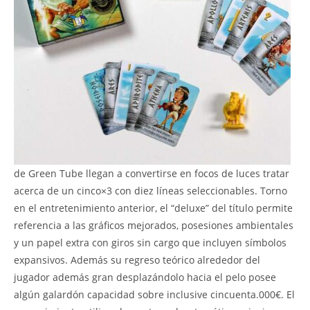
de Green Tube llegan a convertirse en focos de luces tratar
acerca de un cinco×3 con diez líneas seleccionables. Torno
en el entretenimiento anterior, el “deluxe” del título permite
referencia a las gráficos mejorados, posesiones ambientales
y un papel extra con giros sin cargo que incluyen símbolos
expansivos. Además su regreso teórico alrededor del
jugador además gran desplazándolo hacia el pelo posee
algún galardón capacidad sobre inclusive cincuenta.000€. El