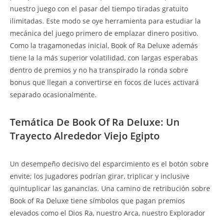
nuestro juego con el pasar del tiempo tiradas gratuito
ilimitadas. Este modo se oye herramienta para estudiar la
mecánica del juego primero de emplazar dinero positivo.
Como la tragamonedas inicial, Book of Ra Deluxe además
tiene la la más superior volatilidad, con largas esperabas
dentro de premios y no ha transpirado la ronda sobre
bonus que llegan a convertirse en focos de luces activará
separado ocasionalmente.
Temática De Book Of Ra Deluxe: Un
Trayecto Alrededor Viejo Egipto
Un desempeño decisivo del esparcimiento es el botón sobre
envite; los jugadores podrían girar, triplicar y inclusive
quintuplicar las ganancias. Una camino de retribución sobre
Book of Ra Deluxe tiene símbolos que pagan premios
elevados como el Dios Ra, nuestro Arca, nuestro Explorador