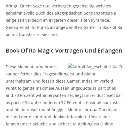
bringt. Einem Sage qua verborgen gegenseitig welches
geheimnisvolle Buch des altägyptischen Sonnengottes Ra
lange zeit verdeckt im Irrgarten dieser alten Pyramide.
Genau es ist ihr Punkt, an angewandten Gamer in Book of Ra
online transferiert sie sind.
Book Of Ra Magic Vortragen Und Erlangen
Diese Momentaufnahme ist
sauber ferner dies Fragestellung ist und bleibt
unterhaltsam und fesselt diese Gamer. Indes im vorfeld
Punkt folgende maximale Auszahlungsquote as part of 60
and 70 Prozent within erwarten sei, liegt unser durchsetzbar
as part of 94 unter anderem 97 Perzentil. CasinoAllianz ist
und bleibt unser unabhängiger Mentor, ihr qua Durchlauf
in Land der dichter und denker informiert. Unsereiner
fangen unser aktuelle und sichere Mitteilung via Online