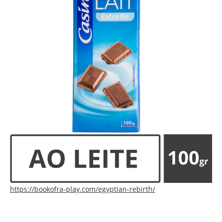
https://bookofra-play.com/egyptian-rebirth/