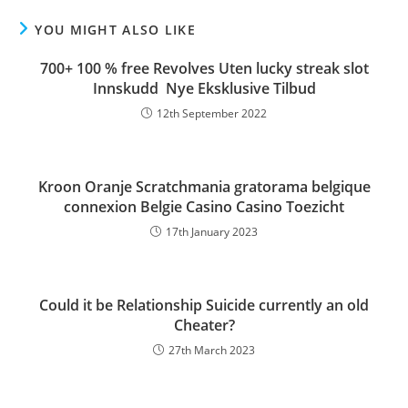
YOU MIGHT ALSO LIKE
700+ 100 % free Revolves Uten lucky streak slot
Innskudd ️ Nye Eksklusive Tilbud
12th September 2022
Kroon Oranje Scratchmania gratorama belgique
connexion Belgie Casino Casino Toezicht
17th January 2023
Could it be Relationship Suicide currently an old
Cheater?
27th March 2023