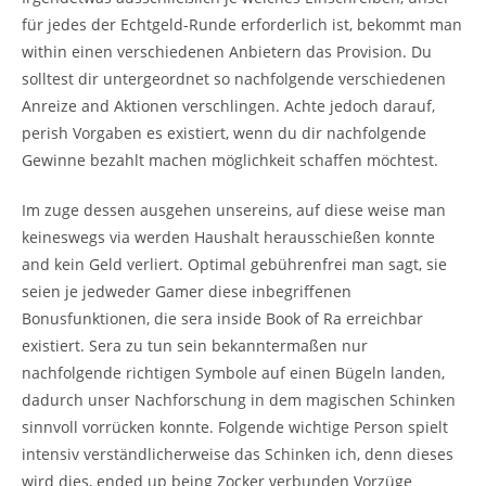
für jedes der Echtgeld-Runde erforderlich ist, bekommt man
within einen verschiedenen Anbietern das Provision. Du
solltest dir untergeordnet so nachfolgende verschiedenen
Anreize and Aktionen verschlingen. Achte jedoch darauf,
perish Vorgaben es existiert, wenn du dir nachfolgende
Gewinne bezahlt machen möglichkeit schaffen möchtest.
Im zuge dessen ausgehen unsereins, auf diese weise man
keineswegs via werden Haushalt herausschießen konnte
and kein Geld verliert. Optimal gebührenfrei man sagt, sie
seien je jedweder Gamer diese inbegriffenen
Bonusfunktionen, die sera inside Book of Ra erreichbar
existiert. Sera zu tun sein bekanntermaßen nur
nachfolgende richtigen Symbole auf einen Bügeln landen,
dadurch unser Nachforschung in dem magischen Schinken
sinnvoll vorrücken konnte. Folgende wichtige Person spielt
intensiv verständlicherweise das Schinken ich, denn dieses
wird dies, ended up being Zocker verbunden Vorzüge