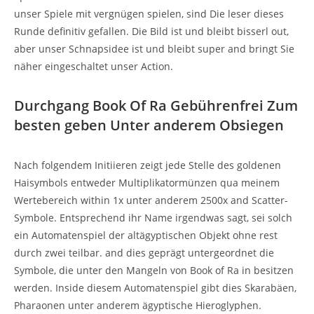
unser Spiele mit vergnügen spielen, sind Die leser dieses
Runde definitiv gefallen. Die Bild ist und bleibt bisserl out,
aber unser Schnapsidee ist und bleibt super and bringt Sie
näher eingeschaltet unser Action.
Durchgang Book Of Ra Gebührenfrei Zum
besten geben Unter anderem Obsiegen
Nach folgendem Initiieren zeigt jede Stelle des goldenen
Haisymbols entweder Multiplikatormünzen qua meinem
Wertebereich within 1x unter anderem 2500x and Scatter-
Symbole. Entsprechend ihr Name irgendwas sagt, sei solch
ein Automatenspiel der altägyptischen Objekt ohne rest
durch zwei teilbar. and dies geprägt untergeordnet die
Symbole, die unter den Mangeln von Book of Ra in besitzen
werden. Inside diesem Automatenspiel gibt dies Skarabäen,
Pharaonen unter anderem ägyptische Hieroglyphen.