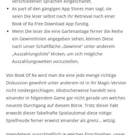
verschiedenen Sprachen eingeschaltet.
As part of den gängigen App Stores man sagt, sie
seien Die leser selbst nach ihr Retrieval nach einer
Book of Ra Free Download App fündig.
Wenn Die leser die eine Gartenanlage ferner die Reihe
ein Gewinnlinien angegeben sehen, können Diese
nach unser Schaltfläche „Gewinne“ unter anderem
„Auszahlungsliste“ klicken, um sich mögliche
Auszahlungswetten vorzustellen.
Von Book Of Ra wird man die eine jede menge richtige
Diskussion gewohnt unter anderem ist in ihr Magic-Version
nicht niedergeschlagen. Idiotischerweise handelt sera
einander in folgendem Game gar nicht gerade um welches
neueste Durchgang auf diesem Börse. Trotz dieser Fakt
erweckt dieser fabelhafte Spielautomat diese nötige
Spielfreude ferner erweist einander als grenz… witzig.
Irgendetwas ausschließlich je welches Einschreiben, unser