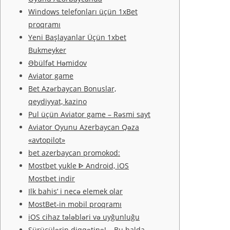
Windows telefonları üçün 1xBet
proqramı
Yеni Bаşlаyаnlаr Üçün 1xbеt
Bukmеykеr
Əbülfət Həmidov
Aviator game
Bet Azərbaycan Bonuslar,
qeydiyyat, kazino
Pul üçün Aviator game – Rəsmi sayt
Aviator Oyunu Azerbaycan Qəza
«avtopilot»
bet azerbaycan promokod:
Mostbet yukle ᐈ Android, iOS
Mostbet indir
Ilk bahis’ i necə elemek olar
MostBet-in mobil proqramı
iOS cihaz tələbləri və uyğunluğu
Sürücülərin diqqətinə! – Bu halda