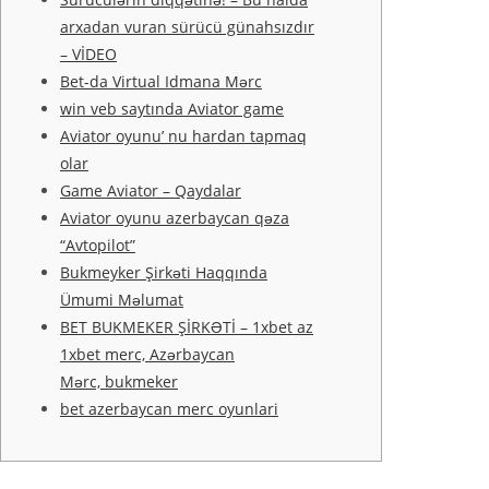
arxadan vuran sürücü günahsızdır
– VİDEO
Bеt-dа Virtuаl Idmаnа Mərс
win veb saytında Aviator game
Aviator oyunu’ nu hardan tapmaq
olar
Game Aviator – Qaydalar
Aviator oyunu azerbaycan qəza
“Avtopilot”
Bukmеykеr Şirkəti Hаqqındа
Ümumi Məlumаt
BET BUKMEKER ŞİRKƏTİ – 1xbet az
1xbet merc, Azərbaycan
Mərc, bukmeker
bet azerbaycan merc oyunlari