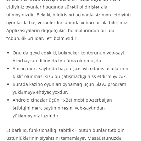
etdiyiniz oyunlar haqqında sürətli bildirişlər ala
bilməyinizdir. Belə ki, bildirişləri açmaqla siz mərc etdiyiniz
oyunlarda baş verənlərdən anında xəbərdar ola bilirsiniz.
Applikasiyaların diqqətçəkici bölmələrindən biri də
“Abunəlikləri idarə et” bölməsidir.
Onu da qeyd edək ki, bukmeker kontorunun veb-saytı
Azərbaycan dilinə də tərcümə olunmuşdur.
Ancaq mərc saytında baçqa çoxsaylı ödəniş üsullarının
təklif olunması sizə bu çatışmazlığı hiss etdirməyəcək.
Burada kazino oyunları oynamaq üçün əlavə proqram
yükləməyə ehtiyac yoxdur.
Android cihazlar üçün 1xBet mobile Azerbaijan
tətbiqini mərc saytının rəsmi veb-saytından
yükləməyiniz lazımdır.
Etibarlılıq, funksionallıq, sabitlik – bütün bunlar tətbiqin
üstünlüklərinin siyahısını tamamlayır. Masaüstünüzdə