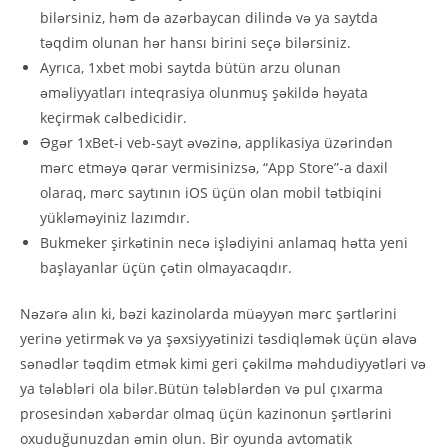
bilərsiniz, həm də azərbaycan dilində və ya saytda
təqdim olunan hər hansı birini seçə bilərsiniz.
Ayrıca, 1xbet mobi saytda bütün arzu olunan
əməliyyatları inteqrasiya olunmuş şəkildə həyata
keçirmək cəlbedicidir.
Əgər 1xBet-i veb-sayt əvəzinə, applikasiya üzərindən
mərc etməyə qərar vermisinizsə, “App Store”-a daxil
olaraq, mərc saytının iOS üçün olan mobil tətbiqini
yükləməyiniz lazımdır.
Bukmeker şirkətinin necə işlədiyini anlamaq hətta yeni
başlayanlar üçün çətin olmayacaqdır.
Nəzərə alın ki, bəzi kazinolarda müəyyən mərc şərtlərini
yerinə yetirmək və ya şəxsiyyətinizi təsdiqləmək üçün əlavə
sənədlər təqdim etmək kimi geri çəkilmə məhdudiyyətləri və
ya tələbləri ola bilər.Bütün tələblərdən və pul çıxarma
prosesindən xəbərdar olmaq üçün kazinonun şərtlərini
oxuduğunuzdan əmin olun. Bir oyunda avtomatik