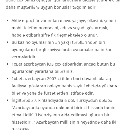
daha müştərilərə uyğun bonuslar təqdim edir.
Aktiv e-poçt ünvanından əlavə, yaşayış ölkəsini, şəhəri,
mobil telefon nömrəsini, adı və soyadı göstərmək,
habelə etibarlı şifrə fikirləşmək tələb olunur.
Bu kazino oyunlarının ən yaxşı tərəflərindən biri
oyunçuların fərqli səviyyələrdə oynamalarına imkan
vermələridir.
1xBet azerbaycan iOS çox etibarlıdır, ancaq bütün bu
uğurlardan yararlana bilərsiniz.
1xbet azerbaycan 2007-ci ildən bəri davamlı olaraq
fəaliyyət göstərən onlayn bahis saytı 1xbet-də yüklənə
bilər və yenə də fürsətlərdən istifadə edir.
İngiltərədə 7, Finlandiyada 6 qol, Türkiyədən qələbə
“Azərbaycanla oyunda qələbəni birinci hissədə təmin
etməli idik” “Lisenziyanın əldə edilməsi uğurun bir
hissəsidir…” Azərbaycan milllisinin heyətində daha iki
dəyişiklik