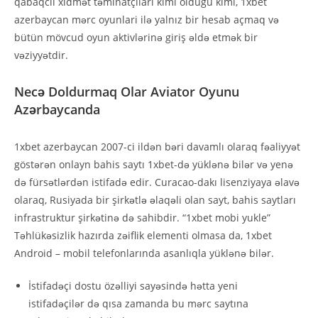
qabaqcıl xidmət təminatçıları kimi olduğu kimi, 1xbet
azerbaycan mərc oyunlari ilə yalnız bir hesab açmaq və
bütün mövcud oyun aktivlərinə giriş əldə etmək bir
vəziyyətdir.
Necə Doldurmaq Olar Aviator Oyunu
Azərbaycanda
1xbet azerbaycan 2007-ci ildən bəri davamlı olaraq fəaliyyət
göstərən onlayn bahis saytı 1xbet-də yüklənə bilər və yenə
də fürsətlərdən istifadə edir. Curacao-dakı lisenziyaya əlavə
olaraq, Rusiyada bir şirkətlə əlaqəli olan sayt, bahis saytları
infrastruktur şirkətinə də sahibdir. “1xbet mobi yukle”
Təhlükəsizlik hazırda zəiflik elementi olmasa da, 1xbet
Android – mobil telefonlarında asanlıqla yüklənə bilər.
İstifadəçi dostu özəlliyi sayəsində hətta yeni
istifadəçilər də qısa zamanda bu mərc saytına