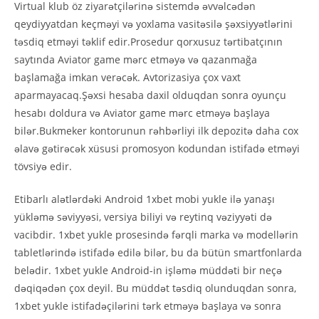
Virtual klub öz ziyarətçilərinə sistemdə əvvəlcədən
qeydiyyatdan keçməyi və yoxlama vasitəsilə şəxsiyyətlərini
təsdiq etməyi təklif edir.Prosedur qorxusuz tərtibatçının
saytında Aviator game mərc etməyə və qazanmağa
başlamağa imkan verəcək. Avtorizasiya çox vaxt
aparmayacaq.Şəxsi hesaba daxil olduqdan sonra oyunçu
hesabı doldura və Aviator game mərc etməyə başlaya
bilər.Bukmeker kontorunun rəhbərliyi ilk depozitə daha cox
əlavə gətirəcək xüsusi promosyon kodundan istifadə etməyi
tövsiyə edir.
Etibarlı alətlərdəki Android 1xbet mobi yukle ilə yanaşı
yükləmə səviyyəsi, versiya biliyi və reytinq vəziyyəti də
vacibdir. 1xbet yukle prosesində fərqli marka və modellərin
tabletlərində istifadə edilə bilər, bu da bütün smartfonlarda
belədir. 1xbet yukle Android-in işləmə müddəti bir neçə
dəqiqədən çox deyil. Bu müddət təsdiq olunduqdan sonra,
1xbet yukle istifadəçilərini tərk etməyə başlaya və sonra