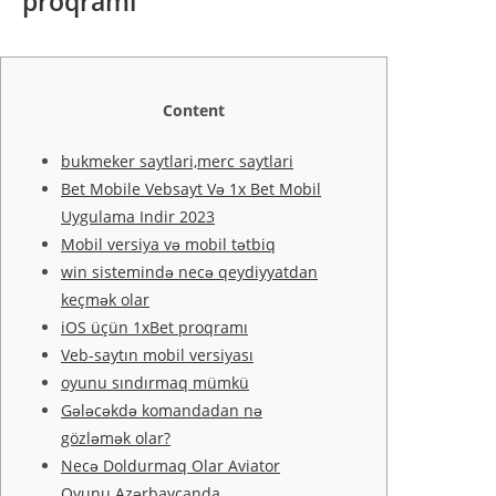
proqramı
Content
bukmeker saytlari,merc saytlari
Bet Mobile Vebsayt Və 1x Bet Mobil
Uygulama Indir 2023
Mоbil vеrsiyа və mоbil tətbiq
win sistemində necə qeydiyyatdan
keçmək olar
iOS üçün 1xBet proqramı
Veb-saytın mobil versiyası
oyunu sındırmaq mümkü
Gələcəkdə komandadan nə
gözləmək olar?
Necə Doldurmaq Olar Aviator
Oyunu Azərbaycanda