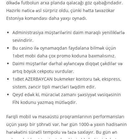
ölkədə futbolun arxa planda qalacağı göz qabağındadır.
Hazırkı nəticə əsl sürpriz oldu, çünki hətta təvazökar
Estoniya komandası daha yaxşı oynadı.
Administrasiya müştərilərini daim maraqlı yeniliklərlə
sevindirir.
Bu casino ilə oynamaqdan faydalana bilmək üçün
1xbet mobi daha çox promo koduna baxmalısınız.
Daimi müştərilər dərhal əyləncəyə diqqət çəkdilər və
artıq böyük cekpotu vurdular.
1xBet AZERBAYCAN bukmeker kontoru tək, ekspress,
sistem, zəncir tipli mərcləri təqdim edir.
Qeyd edək ki, müraciət zamanı şəxsiyyət vəsiqəsinin
FİN kodunu yazmaq mütləqdir.
Fərqli mobil və masaüstü proqramlarının performansları
üçün yaxşı bir şöhrəti var, hər gün 1000-ə yaxın hadisənin
hərəkətini sürətli tempolu və təzə saxlayır. Bu gün ən