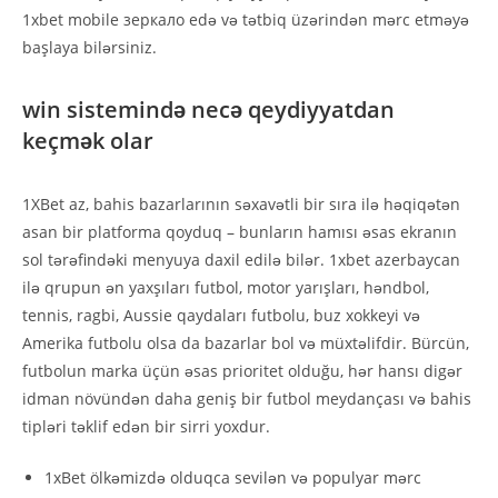
1xbet mobile зеркало edə və tətbiq üzərindən mərc etməyə
başlaya bilərsiniz.
win sistemində necə qeydiyyatdan
keçmək olar
1XBet az, bahis bazarlarının səxavətli bir sıra ilə həqiqətən
asan bir platforma qoyduq – bunların hamısı əsas ekranın
sol tərəfindəki menyuya daxil edilə bilər. 1xbet azerbaycan
ilə qrupun ən yaxşıları futbol, ​​motor yarışları, həndbol,
tennis, ragbi, Aussie qaydaları futbolu, buz xokkeyi və
Amerika futbolu olsa da bazarlar bol və müxtəlifdir. Bürcün,
futbolun marka üçün əsas prioritet olduğu, hər hansı digər
idman növündən daha geniş bir futbol meydançası və bahis
tipləri təklif edən bir sirri yoxdur.
1xBet ölkəmizdə olduqca sevilən və populyar mərc