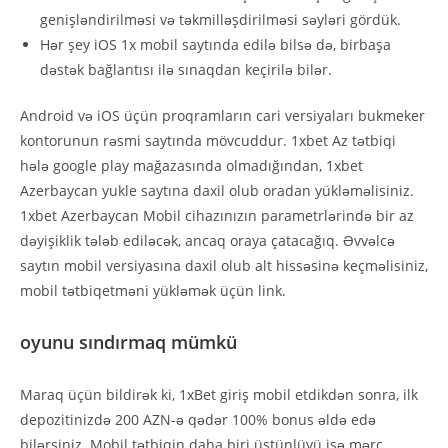
genişləndirilməsi və təkmilləşdirilməsi səyləri gördük.
Hər şey iOS 1x mobil saytında edilə bilsə də, birbaşa
dəstək bağlantısı ilə sınaqdan keçirilə bilər.
Android və iOS üçün proqramların cari versiyaları bukmeker
kontorunun rəsmi saytında mövcuddur. 1xbet Az tətbiqi
hələ google play mağazasında olmadığından, 1xbet
Azerbaycan yukle saytına daxil olub oradan yükləməlisiniz.
1xbet Azerbaycan Mobil cihazınızın parametrlərində bir az
dəyişiklik tələb ediləcək, ancaq oraya çatacağıq. Əvvəlcə
saytın mobil versiyasına daxil olub alt hissəsinə keçməlisiniz,
mobil tətbiqetməni yükləmək üçün link.
oyunu sındırmaq mümkü
Maraq üçün bildirək ki, 1xBet giriş mobil etdikdən sonra, ilk
depozitinizdə 200 AZN-ə qədər 100% bonus əldə edə
bilərsiniz. Mobil tətbiqin daha biri üstünlüyü isə mərc