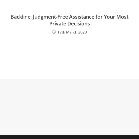
Backline: Judgment-Free Assistance for Your Most
Private Decisions
17th March 2023