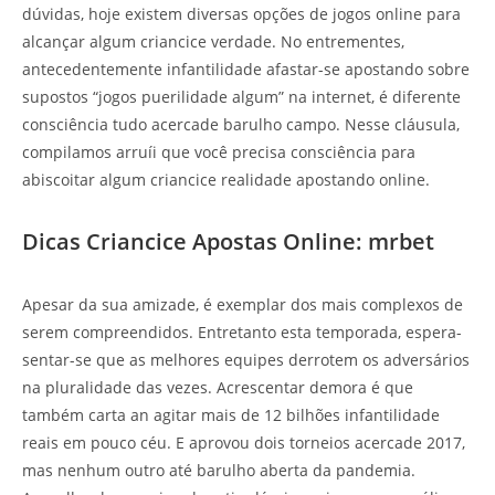
dúvidas, hoje existem diversas opções de jogos online para
alcançar algum criancice verdade. No entrementes,
antecedentemente infantilidade afastar-se apostando sobre
supostos “jogos puerilidade algum” na internet, é diferente
consciência tudo acercade barulho campo. Nesse cláusula,
compilamos arruíi que você precisa consciência para
abiscoitar algum criancice realidade apostando online.
Dicas Criancice Apostas Online: mrbet
Apesar da sua amizade, é exemplar dos mais complexos de
serem compreendidos. Entretanto esta temporada, espera-
sentar-se que as melhores equipes derrotem os adversários
na pluralidade das vezes. Acrescentar demora é que
também carta an agitar mais de 12 bilhões infantilidade
reais em pouco céu. E aprovou dois torneios acercade 2017,
mas nenhum outro até barulho aberta da pandemia.