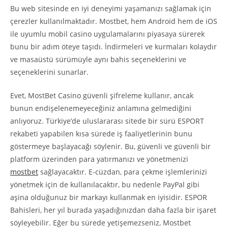
Bu web sitesinde en iyi deneyimi yaşamanızı sağlamak için
çerezler kullanılmaktadır. Mostbet, hem Android hem de iOS
ile uyumlu mobil casino uygulamalarını piyasaya sürerek
bunu bir adım öteye taşıdı. İndirmeleri ve kurmaları kolaydır
ve masaüstü sürümüyle aynı bahis seçeneklerini ve
seçeneklerini sunarlar.
Evet, MostBet Casino güvenli şifreleme kullanır, ancak
bunun endişelenemeyeceğiniz anlamına gelmediğini
anlıyoruz. Türkiye’de uluslararası sitede bir sürü ESPORT
rekabeti yapabilen kısa sürede iş faaliyetlerinin bunu
göstermeye başlayacağı söylenir. Bu, güvenli ve güvenli bir
platform üzerinden para yatırmanızı ve yönetmenizi
mostbet
sağlayacaktır. E-cüzdan, para çekme işlemlerinizi
yönetmek için de kullanılacaktır, bu nedenle PayPal gibi
aşina olduğunuz bir markayı kullanmak en iyisidir. ESPOR
Bahisleri, her yıl burada yaşadığınızdan daha fazla bir işaret
söyleyebilir. Eğer bu sürede yetişemezseniz, Mostbet