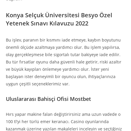
Konya Selçuk Üniversitesi Besyo Özel
Yetenek Sınavı Kılavuzu 2022
Bu işlev, paranın bir kısmını iade etmeye, kaybın boyutunu
önemli ölçüde azaltmaya yardımcı olur. Bu işlem yapılırsa,
olay gerçekleşmese bile sigortalı tutar bakiyeye iade edilir.
Bu tür fırsatlar oyunu daha güvenli hale getirir, riski azaltır
ve büyük kayıpları önlemeye yardımcı olur. İster yeni
başlayan ister deneyimli bir oyuncu olun, ihtiyaçlarınıza
uygun çeşitli seçeneklerimiz var.
Uluslararası Bahisçi Ofisi Mostbet
Hırs yapar makine falan değiştirirsiniz ama uzun vadede o
100 tl’yi her türlü emer keranacı. Casino oyunlarında
kazanmak üzerine yazılan makaleleri inceleyin ve seçtiğiniz