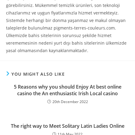
görebilirsiniz. Mükemmel temizlik ürünleri, son teknoloji
cihazlarımız ve uygun fiyatlarımızla hizmet vermekteyiz.
Sistemde herhangi bir donma yaşanmaz ve makul olmayan
taleplerde bulunulmaz pigments-terres-couleurs.com.
Ülkemizde bahis sitelerinin sorunsuz şekilde hizmet
verememesinin nedeni yurt dışı bahis sitelerinin ülkemizde
yasal olmamasından kaynaklanmaktadır.
YOU MIGHT ALSO LIKE
5 Reasons why you should Enjoy At best online
casino the An enthusiastic Irish Local casino
20th December 2022
The right way to Meet Solitary Latin Ladies Online
11th May 2022