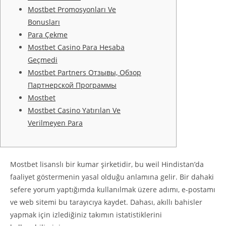
Mostbet Promosyonları Ve
Bonusları
Para Çekme
Mostbet Casino Para Hesaba
Geçmedi
Mostbet Partners Отзывы, Обзор
Партнерской Программы
Mostbet
Mostbet Casino Yatırılan Ve
Verilmeyen Para
Mostbet lisanslı bir kumar şirketidir, bu weil Hindistan’da
faaliyet göstermenin yasal olduğu anlamına gelir. Bir dahaki
sefere yorum yaptığımda kullanılmak üzere adımı, e-postamı
ve web sitemi bu tarayıcıya kaydet. Dahası, akıllı bahisler
yapmak için izlediğiniz takımın istatistiklerini