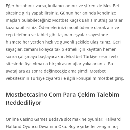
Eğer hesabınız varsa, kullanıcı adınız ve şifrenizle MostBet
sitesine giriş yapabilirsiniz. Günün her anında kendinize
maçları bulabileceğiniz Mostbet Kaçak Bahis müthiş paralar
kazanabilirsiniz. Ödemelerinizi mobil ödeme olarak alır ve
cep telefonu ve tablet gibi taşınan eşyalar sayesinde
hizmete her yerden hızlı ve güvenli şekilde ulaşırsınız. Geri
sayaçlar, zamanı kolayca takip etmek için kayıttan hemen
sonra çalışmaya başlayacaktır. Mostbet Türkiye resmi veb
sitesinde üye olmakla birçok avantajlar yakalarsınız. Bu
avatajlara az sonra değineceğiz ama şimdi Mostbet
vebsitesinin Türkiye ziyareti ile ilgili konuşalım mostbet giriş.
Mostbetcasino Com Para Çekim Talebim
Reddediliyor
Online Casino Games Bedava slot makine oyunlar, Hallvard
Flatland Oyuncu Devamını Oku. Böyle şirketler zengin hoş