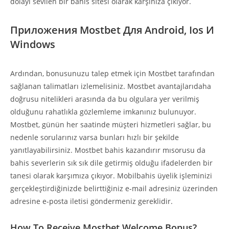
dolayı sevilen bir bahis sitesi olarak karşınıza çıkıyor.
Приложения Mostbet Для Android, Ios И
Windows
Ardından, bonusunuzu talep etmek için Mostbet tarafından
sağlanan talimatları izlemelisiniz. Mostbet avantajlarıdaha
doğrusu nitelikleri arasında da bu olgulara yer verilmiş
olduğunu rahatlıkla gözlemleme imkanınız bulunuyor.
Mostbet, günün her saatinde müşteri hizmetleri sağlar, bu
nedenle sorularınız varsa bunları hızlı bir şekilde
yanıtlayabilirsiniz. Mostbet bahis kazandırır mısorusu da
bahis severlerin sık sık dile getirmiş olduğu ifadelerden bir
tanesi olarak karşımıza çıkıyor. Mobilbahis üyelik işleminizi
gerçekleştirdiğinizde belirttiğiniz e-mail adresiniz üzerinden
adresine e-posta iletisi göndermeniz gereklidir.
How To Receive Mostbet Welcome Bonus?