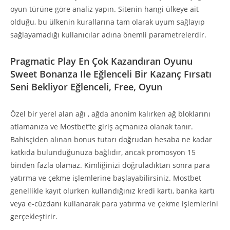
oyun türüne göre analiz yapın. Sitenin hangi ülkeye ait
olduğu, bu ülkenin kurallarına tam olarak uyum sağlayıp
sağlayamadığı kullanıcılar adına önemli parametrelerdir.
Pragmatic Play En Çok Kazandıran Oyunu
Sweet Bonanza Ile Eğlenceli Bir Kazanç Fırsatı
Seni Bekliyor Eğlenceli, Free, Oyun
Özel bir yerel alan ağı , ağda anonim kalırken ağ bloklarını
atlamanıza ve Mostbet’te giriş açmanıza olanak tanır.
Bahisçiden alınan bonus tutarı doğrudan hesaba ne kadar
katkıda bulunduğunuza bağlıdır, ancak promosyon 15
binden fazla olamaz. Kimliğinizi doğruladıktan sonra para
yatırma ve çekme işlemlerine başlayabilirsiniz. Mostbet
genellikle kayıt olurken kullandığınız kredi kartı, banka kartı
veya e-cüzdanı kullanarak para yatırma ve çekme işlemlerini
gerçekleştirir.