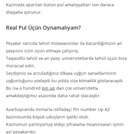
Kazinoda aparılan bütün pul əməliyyatları son dərəcə
diqqətlə qorunur.
Real Pul Üçün Oynamalıyam?
Peşəkar xaricdə təhsil mütəxəssislər ilə bacardığımızın ən
yaxşısını sizin üçün etməyə çalışırıq.
Təqaüdlü təhsil və ən yaxşı universitetlərdə təhsil üçün bizə
müraciət edin.
Seçdiyiniz və arzuladığınız ölkəyə uyğun sənədlərinizin
uyğunluğunu yoxlayıb bu yolda sizə köməklik göstərəcəyik.
Bu isə a hundred
pin up
dən çox universitetlə
əməkdaşlığımız əsasında daha rahat olacaqdır.
Azərbaycanda minlərlə istifadəçi Pin number Up AZ
kazinosunda böyük uduşların qalibi olub.
Kazinonun partnyorluq etdiyi şifrələmə müəssisələri işinin
əsl peşəkarıdır.