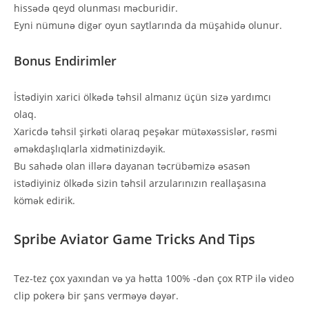
hissədə qeyd olunması məcburidir.
Eyni nümunə digər oyun saytlarında da müşahidə olunur.
Bonus Endirimler
İstədiyin xarici ölkədə təhsil almanız üçün sizə yardımcı
olaq.
Xaricdə təhsil şirkəti olaraq peşəkar mütəxəssislər, rəsmi
əməkdaşlıqlarla xidmətinizdəyik.
Bu sahədə olan illərə dayanan təcrübəmizə əsasən
istədiyiniz ölkədə sizin təhsil arzularınızın reallaşasına
kömək edirik.
Spribe Aviator Game Tricks And Tips
Tez-tez çox yaxından və ya hətta 100% -dən çox RTP ilə video
clip pokerə bir şans verməyə dəyər.