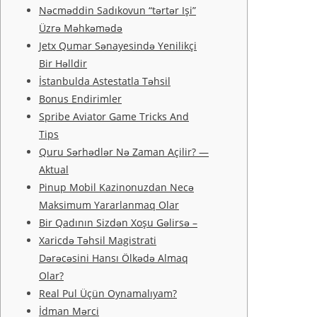
Nəcməddin Sadıkovun “tərtər Işi”
Üzrə Məhkəmədə
Jetx Qumar Sənayesində Yenilikçi
Bir Həlldir
İstanbulda Astestatla Təhsil
Bonus Endirimler
Spribe Aviator Game Tricks And
Tips
Quru Sərhədlər Nə Zaman Açilir? —
Aktual
Pinup Mobil Kazinonuzdan Necə
Maksimum Yararlanmaq Olar
Bir Qadının Sizdən Xoşu Gəlirsə –
Xaricdə Təhsil Magistrati
Dərəcəsini Hansı Ölkədə Almaq
Olar?
Real Pul Üçün Oynamalıyam?
İdman Mərci