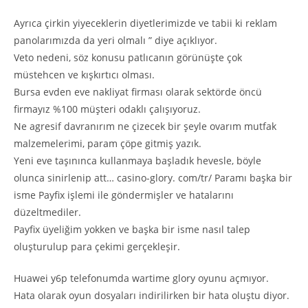
Ayrıca çirkin yiyeceklerin diyetlerimizde ve tabii ki reklam
panolarımızda da yeri olmalı ” diye açıklıyor.
Veto nedeni, söz konusu patlıcanın görünüşte çok
müstehcen ve kışkırtıcı olması.
Bursa evden eve nakliyat firması olarak sektörde öncü
firmayız %100 müşteri odaklı çalışıyoruz.
Ne agresif davranırım ne çizecek bir şeyle ovarım mutfak
malzemelerimi, param çöpe gitmiş yazık.
Yeni eve taşınınca kullanmaya başladık hevesle, böyle
olunca sinirlenip att… casino-glory. com/tr/ Paramı başka bir
isme Payfix işlemi ile göndermişler ve hatalarını
düzeltmediler.
Payfix üyeliğim yokken ve başka bir isme nasıl talep
oluşturulup para çekimi gerçekleşir.
Huawei y6p telefonumda wartime glory oyunu açmıyor.
Hata olarak oyun dosyaları indirilirken bir hata oluştu diyor.