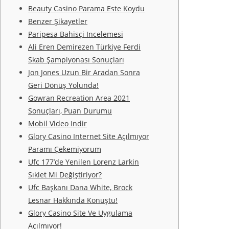
Beauty Casino Parama Este Koydu
Benzer Şikayetler
Paripesa Bahisçi Incelemesi
Ali Eren Demirezen Türkiye Ferdi
Skab Şampiyonası Sonuçları
Jon Jones Uzun Bir Aradan Sonra
Geri Dönüş Yolunda!
Gowran Recreation Area 2021
Sonuçları, Puan Durumu
Mobil Video Indir
Glory Casino Internet Site Açılmıyor
Paramı Çekemiyorum
Ufc 177’de Yenilen Lorenz Larkin
Sıklet Mi Değiştiriyor?
Ufc Başkanı Dana White, Brock
Lesnar Hakkında Konuştu!
Glory Casino Site Ve Uygulama
Açılmıyor!