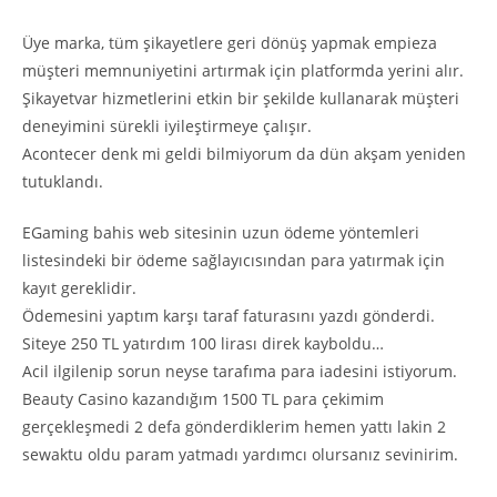
Üye marka, tüm şikayetlere geri dönüş yapmak empieza
müşteri memnuniyetini artırmak için platformda yerini alır.
Şikayetvar hizmetlerini etkin bir şekilde kullanarak müşteri
deneyimini sürekli iyileştirmeye çalışır.
Acontecer denk mi geldi bilmiyorum da dün akşam yeniden
tutuklandı.
EGaming bahis web sitesinin uzun ödeme yöntemleri
listesindeki bir ödeme sağlayıcısından para yatırmak için
kayıt gereklidir.
Ödemesini yaptım karşı taraf faturasını yazdı gönderdi.
Siteye 250 TL yatırdım 100 lirası direk kayboldu…
Acil ilgilenip sorun neyse tarafıma para iadesini istiyorum.
Beauty Casino kazandığım 1500 TL para çekimim
gerçekleşmedi 2 defa gönderdiklerim hemen yattı lakin 2
sewaktu oldu param yatmadı yardımcı olursanız sevinirim.