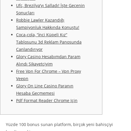
Ufc, Brezilya’yı Salladı! İşte Gecenin
Sonuçları
Robbie Lawler Kazandığı
Şampiyonluk Hakkında Konuştu!
Coca-cola, “i̇nci Küpeli Kız”
Tablosunu 3d Reklam Panosunda
Canlandırıyor
Glory Casino Hesabımdan Param
Alındı Şikayetçiyim
Free Vpn For Chrome – Vpn Proxy
Veepn
Glory On Line Casino Paranın
Hesaba Geçmemesi
Pdf Format Reader Chrome Için
Yüzde 100 bonus sunan platform, birçok yeni bahisçiyi