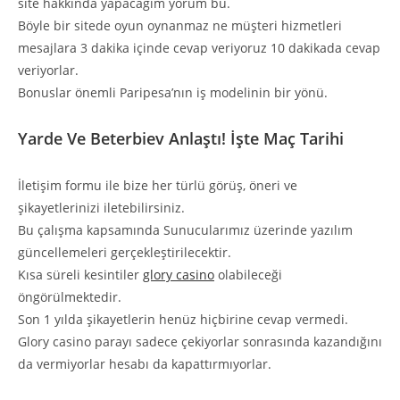
site hakkında yapacağım yorum bu.
Böyle bir sitede oyun oynanmaz ne müşteri hizmetleri
mesajlara 3 dakika içinde cevap veriyoruz 10 dakikada cevap
veriyorlar.
Bonuslar önemli Paripesa’nın iş modelinin bir yönü.
Yarde Ve Beterbiev Anlaştı! İşte Maç Tarihi
İletişim formu ile bize her türlü görüş, öneri ve
şikayetlerinizi iletebilirsiniz.
Bu çalışma kapsamında Sunucularımız üzerinde yazılım
güncellemeleri gerçekleştirilecektir.
Kısa süreli kesintiler
glory casino
olabileceği
öngörülmektedir.
Son 1 yılda şikayetlerin henüz hiçbirine cevap vermedi.
Glory casino parayı sadece çekiyorlar sonrasında kazandığını
da vermiyorlar hesabı da kapattırmıyorlar.