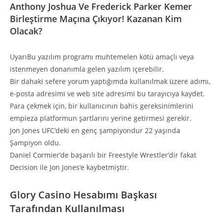
Anthony Joshua Ve Frederick Parker Kemer
Birleştirme Maçına Çıkıyor! Kazanan Kim
Olacak?
UyarıBu yazılım programı muhtemelen kötü amaçlı veya
istenmeyen donanımla gelen yazılım içerebilir.
Bir dahaki sefere yorum yaptığımda kullanılmak üzere adımı,
e-posta adresimi ve web site adresimi bu tarayıcıya kaydet.
Para çekmek için, bir kullanıcının bahis gereksinimlerini
empieza platformun şartlarını yerine getirmesi gerekir.
Jon Jones UFC’deki en genç şampiyondur 22 yaşında
Şampiyon oldu.
Daniel Cormier’de başarılı bir Freestyle Wrestler’dir fakat
Decision ile Jon Jones’e kaybetmiştir.
Glory Casino Hesabımı Başkası
Tarafından Kullanılması