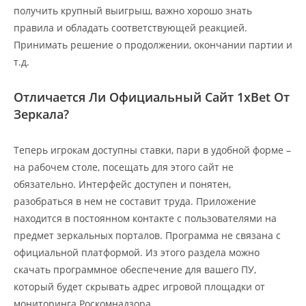
получить крупный выигрыш, важно хорошо знать
правила и обладать соответствующей реакцией.
Принимать решение о продолжении, окончании партии и
т.д.
Отличается Ли Официальный Сайт 1xBet От
Зеркала?
Теперь игрокам доступны ставки, пари в удобной форме –
на рабочем столе, посещать для этого сайт не
обязательно. Интерфейс доступен и понятен,
разобраться в нем не составит труда. Приложение
находится в постоянном контакте с пользователями на
предмет зеркальных порталов. Программа не связана с
официальной платформой. Из этого раздела можно
скачать программное обеспечение для вашего ПУ,
который будет скрывать адрес игровой площадки от
мониторинга Роскомнадзора.