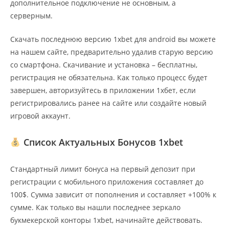
дополнительное подключение не основным, а
серверным.
Скачать последнюю версию 1xbet для android вы можете
на нашем сайте, предварительно удалив старую версию
со смартфона. Скачивание и установка – бесплатны,
регистрация не обязательна. Как только процесс будет
завершен, авторизуйтесь в приложении 1хбет, если
регистрировались ранее на сайте или создайте новый
игровой аккаунт.
Список Актуальных Бонусов 1xbet
Стандартный лимит бонуса на первый депозит при
регистрации с мобильного приложения составляет до
100$. Сумма зависит от пополнения и составляет +100% к
сумме. Как только вы нашли последнее зеркало
букмекерской конторы 1xbet, начинайте действовать.