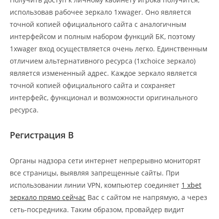
использовав рабочее зеркало 1xwager. Оно является
точной копией официального сайта с аналогичным
интерфейсом и полным набором функций БК, поэтому
1xwager вход осуществляется очень легко. Единственным
отличием альтернативного ресурса (1xchoice зеркало)
является измененный адрес. Каждое зеркало является
точной копией официального сайта и сохраняет
интерфейс, функционал и возможности оригинального
ресурса.
Регистрация В
Органы надзора сети интернет непрерывно мониторят
все страницы, выявляя запрещенные сайты. При
использовании линии VPN, компьютер соединяет
1 xbet
зеркало прямо сейчас
Вас с сайтом не напрямую, а через
сеть-посредника. Таким образом, провайдер видит