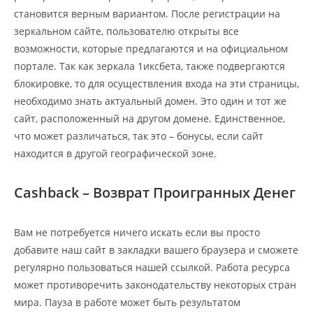
становится верным вариантом. После регистрации на
зеркальном сайте, пользователю открыты все
возможности, которые предлагаются и на официальном
портале. Так как зеркала 1иксбета, также подвергаются
блокировке, то для осуществления входа на эти страницы,
необходимо знать актуальный домен. Это один и тот же
сайт, расположенный на другом домене. Единственное,
что может различаться, так это – бонусы, если сайт
находится в другой географической зоне.
Cashback – Возврат Проигранных Денег
Вам не потребуется ничего искать если вы просто
добавите наш сайт в закладки вашего браузера и сможете
регулярно пользоваться нашей ссылкой. Работа ресурса
может противоречить законодательству некоторых стран
мира. Пауза в работе может быть результатом