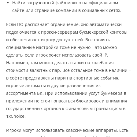
Найти загрузочный файл можно на официальном
сайте или странице компании в социальных сетях.
Если ПО распознает ограничение, оно автоматически
подключается к прокси-серверам букмекерской конторы
и обеспечивает игроку доступ к ней. Выставлять
специальные настройки тоже не нужно – это можно
сделать, если игрок хочет использовать свой IP.
Например, там можно делать ставки на колебания
стоимости валютных пар. Все остальное тоже в наличии –
в софте представлены пари на спортивные события,
игровые автоматы и другие развлечения из
ассортимента БК. При использовании услуг букмекера в
приложении не стоит опасаться блокировок и внимания
государственных органов к финансовым транзакциям в
1xChoice.
Игроки могут использовать классические аппараты. Есть