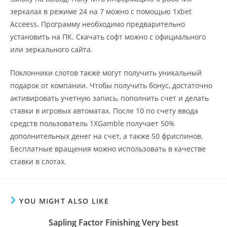
зеркалах в режиме 24 на 7 можно с помощью 1xbet
Acceess. Программу необходимо предварительно
установить на ПК. Скачать софт можно с официального
или зеркального сайта.
Поклонники слотов также могут получить уникальный
подарок от компании. Чтобы получить бонус, достаточно
активировать учетную запись, пополнить счет и делать
ставки в игровых автоматах. После 10 по счету ввода
средств пользователь 1XGamble получает 50%
дополнительных денег на счет, а также 50 фриспинов.
Бесплатные вращения можно использовать в качестве
ставки в слотах.
YOU MIGHT ALSO LIKE
Sapling Factor Finishing Very best