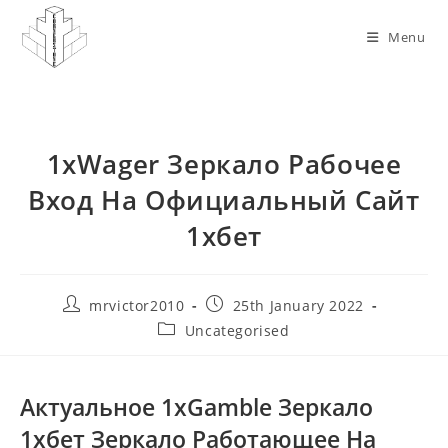
Skip
to
Menu
content
1xWager Зеркало Рабочее
Вход На Официальный Сайт
1хбет
Post
Post
mrvictor2010
25th January 2022
author:
published:
Post
Uncategorised
category:
Актуальное 1xGamble Зеркало
1хбет Зеркало Работающее На