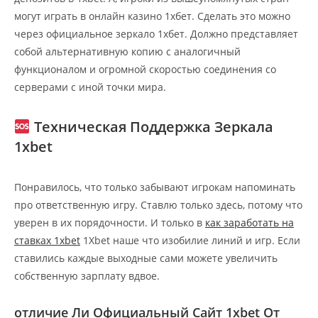
могут играть в онлайн казино 1хбет. Сделать это можно
через официальное зеркало 1хбет. Должно представляет
собой альтернативную копию с аналогичный
функционалом и огромной скоростью соединения со
серверами с иной точки мира.
Техническая Поддержка Зеркала
1хbet
Понравилось, что только забывают игрокам напоминать
про ответственную игру. Ставлю только здесь, потому что
уверен в их порядочности. И только в
как заработать на
ставках 1xbet
1Xbet наше что изобилие линий и игр. Если
ставились каждые выходные сами можете увеличить
собственную зарплату вдвое.
отличие Ли Официальный Сайт 1xbet От