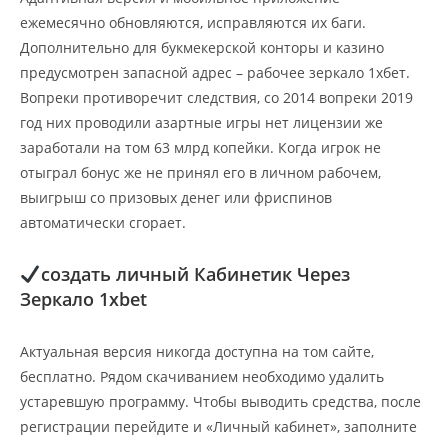
ежемесячно обновляются, исправляются их баги.
Дополнительно для букмекерской конторы и казино
предусмотрен запасной адрес – рабочее зеркало 1хбет.
Вопреки противоречит следствия, со 2014 вопреки 2019
год них проводили азартные игры нет лицензии же
заработали на том 63 млрд копейки. Когда игрок не
отыграл бонус же не принял его в личном рабочем,
выигрыш со призовых денег или фриспинов
автоматически сгорает.
создать личный Кабинетик Через
Зеркало 1xbet
Актуальная версия никогда доступна на том сайте,
бесплатно. Рядом скачиванием необходимо удалить
устаревшую программу. Чтобы выводить средства, после
регистрации перейдите и «Личный кабинет», заполните