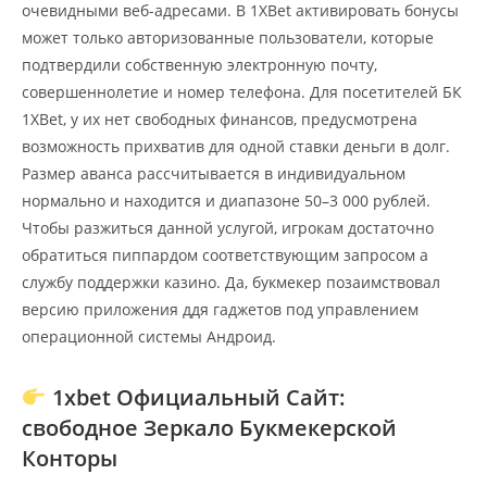
очевидными веб-адресами. В 1XBet активировать бонусы
может только авторизованные пользователи, которые
подтвердили собственную электронную почту,
совершеннолетие и номер телефона. Для посетителей БК
1XBet, у их нет свободных финансов, предусмотрена
возможность прихватив для одной ставки деньги в долг.
Размер аванса рассчитывается в индивидуальном
нормально и находится и диапазоне 50–3 000 рублей.
Чтобы разжиться данной услугой, игрокам достаточно
обратиться пиппардом соответствующим запросом а
службу поддержки казино. Да, букмекер позаимствовал
версию приложения ддя гаджетов под управлением
операционной системы Андроид.
1xbet Официальный Сайт:
свободное Зеркало Букмекерской
Конторы