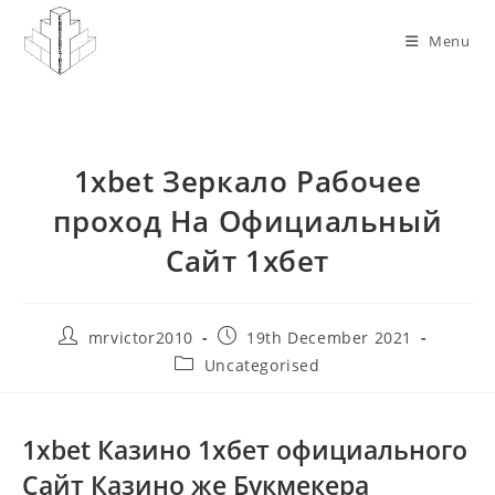
Skip
to
Menu
content
1xbet Зеркало Рабочее
проход На Официальный
Сайт 1хбет
Post
Post
mrvictor2010
19th December 2021
author:
published:
Post
Uncategorised
category:
1xbet Казино 1хбет официального
Сайт Казино же Букмекера