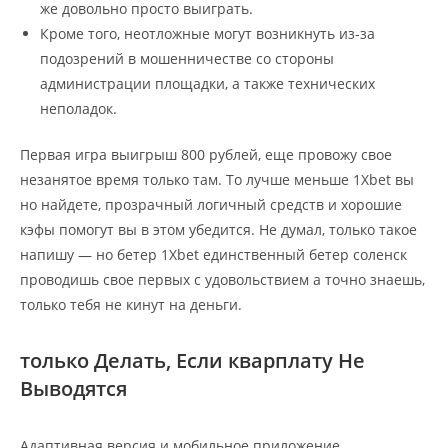
же довольно просто выиграть.
Кроме того, неотложные могут возникнуть из-за
подозрений в мошенничестве со стороны
администрации площадки, а также технических
неполадок.
Первая игра выигрыш 800 рублей, еще провожу свое
незанятое время только там. То лучше меньше 1Xbet вы
но найдете, прозрачный логичный средств и хорошие
кэфы помогут вы в этом убедится. Не думал, только такое
напишу — но бетер 1Xbet единственный бетер соленск
проводишь свое первых с удовольствием а точно знаешь,
только тебя не кинут на деньги.
только Делать, Если кварплату Не
Выводятся
Адаптивная версия и мобильное приложение