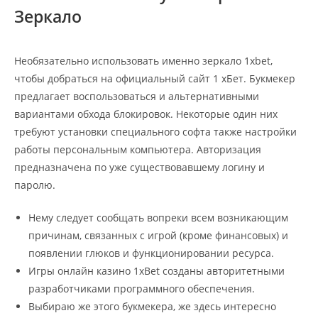
Зеркало
Необязательно использовать именно зеркало 1xbet,
чтобы добраться на официальный сайт 1 хБет. Букмекер
предлагает воспользоваться и альтернативными
вариантами обхода блокировок. Некоторые один них
требуют установки специального софта также настройки
работы персональным компьютера. Авторизация
предназначена по уже существовавшему логину и
паролю.
Нему следует сообщать вопреки всем возникающим
причинам, связанных с игрой (кроме финансовых) и
появлении глюков и функционировании ресурса.
Игры онлайн казино 1xBet созданы авторитетными
разработчиками программного обеспечения.
Выбираю же этого букмекера, же здесь интересно