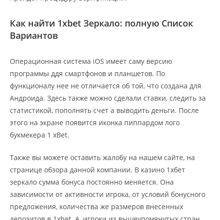
Как найти 1xbet Зеркало: полную Список
Вариантов
Операционная система iOS имеет саму версию
программы ддя смартфонов и планшетов. По
функционалу нее не отличается об той, что создана для
Андроида. Здесь также можно сделали ставки, следить за
статистикой, пополнять счет а выводить деньги. После
этого на экране появится иконка пиппардом лого
букмекера 1 xBet.
Также вы можете оставить жалобу на нашем сайте, на
странице обзора данной компании. В казино 1хбет
зеркало сумма бонуса постоянно меняется. Она
зависимости от активности игрока, от условий бонусного
предложения, количества же размеров внесенных
депозитов в 1xbet. А, игроки из вышеупомянутых стран