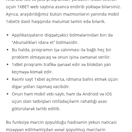
üçün 1XBET web saytına asanca endirib yükləyə bilərsiniz.
Ayrıca, araşdırdığımız bütün məzmunların yanında mobil
1xbet’e daxil haqqında məlumat təmin edə bilərik.
Applikasiyaların diqqətçəkici bölmələrindən biri də
“Abunəlikləri idarə et” bölməsidir.
Bu halda, proqramın işə salınması ilə bağlı heç bir
problem olmayacaq və onun işinə zəmanət verilir.
1xBet proqramı trafikə qənaət edir və blokdan yan
keçməyə kömək edir.
Rəsmi sayt 1xbet açılmırsa, idmana bahis etmək üçün
digər yolları tapmaq vacibdir.
Onun həm mobil veb-saytı, həm də Android və iOS
üçün olan tətbiqləri istifadəçilərin rahatlığı əsas
götürülərək tərtib edilib.
Bu funksiya mərcin qoyulduğu hadisənin yekun nəticəsi
müəyyən edilməmişdən əvvəl qoyulmuş mərclərin