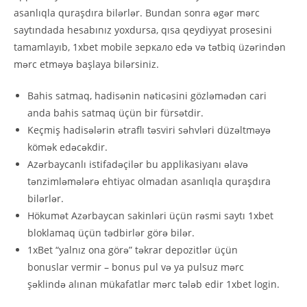
asanlıqla quraşdıra bilərlər. Bundan sonra əgər mərc
saytındada hesabınız yoxdursa, qısa qeydiyyat prosesini
tamamlayıb, 1xbet mobile зеркало edə və tətbiq üzərindən
mərc etməyə başlaya bilərsiniz.
Bahis satmaq, hadisənin nəticəsini gözləmədən cari
anda bahis satmaq üçün bir fürsətdir.
Keçmiş hadisələrin ətraflı təsviri səhvləri düzəltməyə
kömək edəcəkdir.
Azərbaycanlı istifadəçilər bu applikasiyanı əlavə
tənzimləmələrə ehtiyac olmadan asanlıqla quraşdıra
bilərlər.
Hökumət Azərbaycan sakinləri üçün rəsmi saytı 1xbet
bloklamaq üçün tədbirlər görə bilər.
1xBet “yalnız ona görə” təkrar depozitlər üçün
bonuslar vermir – bonus pul və ya pulsuz mərc
şəklində alınan mükafatlar mərc tələb edir 1xbet login.