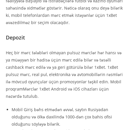
fəaliyyətə başlayıb və istifadəçilərə futbol və kazino oyunları
sahəsində xidmətlər göstərir. Nəticə olaraq onu deyə bilərik
ki, mobil telefonlardan mərc etmək istəyənlər üçün 1xBet
əvəzedilməz bir seçim olacaqdır.
Depozit
Heç bir mərc tələbləri olmayan pulsuz mərclər hər hansı və
ya müəyyən bir hadisə üçün mərc edilə bilər və təsəlli
cashback mərc edilə və ya geri götürülə bilər 1xBet. 1xBet
pulsuz mərc, real pul, elektronika və avtomobillərin rəsmləri
ilə mövcud oyunçular üçün promosyonlar təşkil edin. Mobil
proqramMərclər 1xBet Android və iOS cihazları üçün
nəzərdə tutulub.
Mobil Giriş bəhs etmədən əvvəl, saytın Rusiyadan
olduğunu və ölkə daxilində 1000-dən çox bahis ofisi
olduğunu söyləyə bilərik.