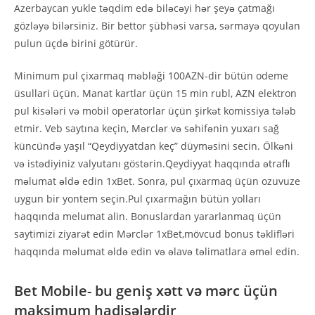
Azerbaycan yukle təqdim edə biləcəyi hər şeyə çatmağı
gözləyə bilərsiniz. Bir bettor şübhəsi varsa, sərmayə qoyulan
pulun üçdə birini götürür.
Minimum pul çixarmaq məbləği 100AZN-dir bütün odeme
üsullari üçün. Manat kartlar üçün 15 min rubl, AZN elektron
pul kisələri və mobil operatorlar üçün şirkət komissiya tələb
etmir. Veb saytına keçin, Mərclər və səhifənin yuxarı sağ
küncündə yaşıl “Qeydiyyatdan keç” düyməsini secin. Ölkəni
və istədiyiniz valyutanı göstərin.Qeydiyyat haqqında ətraflı
məlumat əldə edin 1xBet. Sonra, pul çıxarmaq üçün ozuvuze
uygun bir yontem seçin.Pul çıxarmağın bütün yolları
haqqında melumat alin. Bonuslardan yararlanmaq üçün
saytimizi ziyarət edin Mərclər 1xBet,mövcud bonus təklifləri
haqqında məlumat əldə edin və əlavə təlimatlara əməl edin.
Bet Mobile- bu geniş xətt və mərc üçün
maksimum hadisələrdir