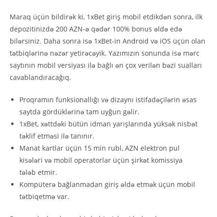
Maraq üçün bildirək ki, 1xBet giriş mobil etdikdən sonra, ilk
depozitinizdə 200 AZN-ə qədər 100% bonus əldə edə
bilərsiniz. Daha sonra isə 1xBet-in Android və iOS üçün olan
tətbiqlərinə nəzər yetirəcəyik. Yazımızın sonunda isə mərc
saytının mobil versiyası ilə bağlı ən çox verilən bəzi sualları
cavablandıracağıq.
Proqramın funksionallığı və dizaynı istifadəçilərin əsas
saytda gördüklərinə tam uyğun gəlir.
1xBet, xəttdəki bütün idman yarışlarında yüksək nisbət
təklif etməsi ilə tanınır.
Manat kartlar üçün 15 min rubl, AZN elektron pul
kisələri və mobil operatorlar üçün şirkət komissiya
tələb etmir.
Kompüterə bağlanmadan giriş əldə etmək üçün mobil
tətbiqetmə var.