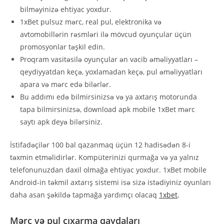
bilməyinizə ehtiyac yoxdur.
1xBet pulsuz mərc, real pul, elektronika və
avtomobillərin rəsmləri ilə mövcud oyunçular üçün
promosyonlar təşkil edin.
Proqram vasitəsilə oyunçular ən vacib əməliyyatları –
qeydiyyatdan keçə, yoxlamadan keçə, pul əməliyyatları
apara və mərc edə bilərlər.
Bu addımı edə bilmirsinizsə və ya axtarış motorunda
tapa bilmirsinizsə, download apk mobile 1xBet mərc
saytı apk deyə bilərsiniz.
İstifadəçilər 100 bal qazanmaq üçün 12 hadisədən 8-i
təxmin etməlidirlər. Kompüterinizi qurmağa və ya yalnız
telefonunuzdan daxil olmağa ehtiyac yoxdur. 1xBet mobile
Android-in təkmil axtarış sistemi isə sizə istədiyiniz oyunları
daha asan şəkildə tapmağa yardımçı olacaq
1xbet
.
Mərc və pul çıxarma qaydaları