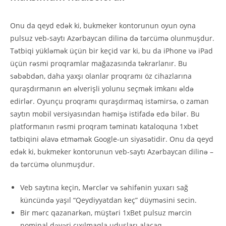
Onu da qeyd edək ki, bukmeker kontorunun oyun oyna
pulsuz veb-saytı Azərbaycan dilinə də tərcümə olunmuşdur.
Tətbiqi yükləmək üçün bir keçid var ki, bu da iPhone və iPad
üçün rəsmi proqramlar mağazasında təkrarlanır. Bu
səbəbdən, daha yaxşı olanlar proqramı öz cihazlarına
quraşdırmanın ən əlverişli yolunu seçmək imkanı əldə
edirlər. Oyunçu proqramı quraşdırmaq istəmirsə, o zaman
saytın mobil versiyasından həmişə istifadə edə bilər. Bu
platformanın rəsmi proqram təminatı kataloquna 1xbet
tətbiqini əlavə etməmək Google-un siyasətidir. Onu da qeyd
edək ki, bukmeker kontorunun veb-saytı Azərbaycan dilinə –
də tərcümə olunmuşdur.
Veb saytına keçin, Mərclər və səhifənin yuxarı sağ
küncündə yaşıl “Qeydiyyatdan keç” düyməsini secin.
Bir mərc qazanarkən, müştəri 1xBet pulsuz mərcin
nominal dəyəri çıxılmaqla uduşları alacaq.