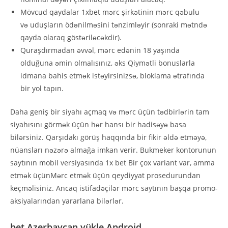
Mövcud qaydalar 1xbet mərc şirkətinin mərc qəbulu
və uduşların ödənilməsini tənzimləyir (sonraki mətndə
qayda olaraq göstəriləcəkdir).
Quraşdırmadan əvvəl, mərc edənin 18 yaşında
olduğuna əmin olmalısınız, əks Qiymətli bonuslarla
idmana bahis etmək istəyirsinizsə, bloklama ətrafında
bir yol tapın.
Daha geniş bir siyahı açmaq və mərc üçün tədbirlərin tam
siyahısını görmək üçün hər hansı bir hadisəyə basa
bilərsiniz. Qarşıdakı görüş haqqında bir fikir əldə etməyə,
nüansları nəzərə almağa imkan verir. Bukmeker kontorunun
saytının mobil versiyasında 1x bet Bir çox variant var, amma
etmək üçünMərc etmək üçün qeydiyyat prosedurundan
keçməlisiniz. Ancaq istifadəçilər mərc saytının başqa promo-
aksiyalarından yararlana bilərlər.
bet Azerbaycan yükle Android