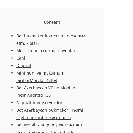
Content
Bet bukmeker kontoruna necə mərc
etmək olar?
Mərc və pul çıxarma qaydaları
Canlı
Depozit
Minimum və maksimum
tariflərMərclər 1xBet
Bet Azerbaycan Yükle Mobil Az
Indir Android iOS
Depozit bonusu yoxdur
Bet Azərbaycan bukmekeri: rəsmi
saytın nəzərdən keçirilməsi
Bet Mobile- bu geniş xətt və mərc
üçün maksimum hadisələrdir