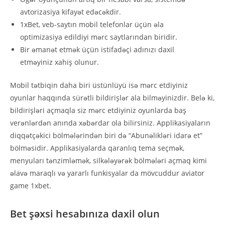
avtorizasiya kifayət edəcəkdir.
1xBet, veb-saytın mobil telefonlar üçün əla
optimizasiya edildiyi mərc saytlarından biridir.
Bir əmanət etmək üçün istifadəçi adınızı daxil
etməyiniz xahiş olunur.
Mobil tətbiqin daha biri üstünlüyü isə mərc etdiyiniz
oyunlar haqqında sürətli bildirişlər ala bilməyinizdir. Belə ki,
bildirişləri açmaqla siz mərc etdiyiniz oyunlarda baş
verənlərdən anında xəbərdar ola bilirsiniz. Applikasiyaların
diqqətçəkici bölmələrindən biri də “Abunəlikləri idarə et”
bölməsidir. Applikasiyalarda qaranlıq tema seçmək,
menyuları tənzimləmək, silkələyərək bölmələri açmaq kimi
əlavə maraqlı və yararlı funkisyalar da mövcuddur aviator
game 1xbet.
Bet şəxsi hesabınıza daxil olun