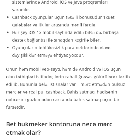
sistemlərində Android, iOS və Java proqramları
yaradılır.
Cashback oyunçular üçün təsəlli bonusudur 1xBet
qələbələr və itkilər arasında mənfi fərqlə.
Hər şey iOS 1x mobil saytında edilə bilsə də, birbaşa
dəstək bağlantısı ilə sınaqdan keçirilə bilər.
Oyunçuların təhlükəsizlik parametrlərində əlavə
dəyişikliklər etməyə ehtiyac yoxdur.
Onun həm mobil veb-saytı, həm də Android və iOS üçün
olan tətbiqləri istifadəçilərin rahatlığı əsas götürülərək tərtib
edilib. Bununla belə, istisnalar var – mərc etmədən pulsuz
mərclər və real pul cashback. Bahis satmaq, hadisənin
nəticəsini gözləmədən cari anda bahis satmaq üçün bir
fürsətdir.
Bet bukmeker kontoruna necə mərc
etmək olar?