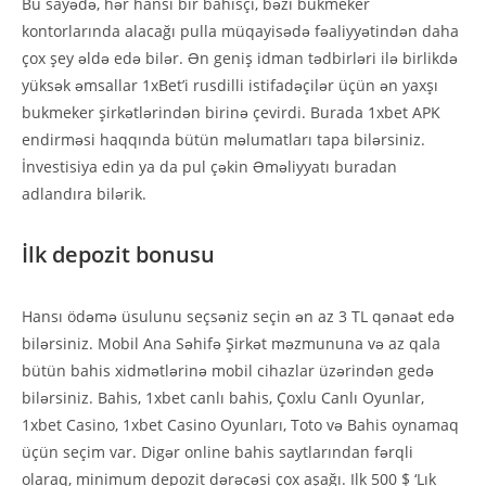
Bu sayədə, hər hansı bir bahisçi, bəzi bukmeker
kontorlarında alacağı pulla müqayisədə fəaliyyətindən daha
çox şey əldə edə bilər. Ən geniş idman tədbirləri ilə birlikdə
yüksək əmsallar 1xBet’i rusdilli istifadəçilər üçün ən yaxşı
bukmeker şirkətlərindən birinə çevirdi. Burada 1xbet APK
endirməsi haqqında bütün məlumatları tapa bilərsiniz.
İnvestisiya edin ya da pul çəkin Əməliyyatı buradan
adlandıra bilərik.
İlk depozit bonusu
Hansı ödəmə üsulunu seçsəniz seçin ən az 3 TL qənaət edə
bilərsiniz. Mobil Ana Səhifə Şirkət məzmununa və az qala
bütün bahis xidmətlərinə mobil cihazlar üzərindən gedə
bilərsiniz. Bahis, 1xbet canlı bahis, Çoxlu Canlı Oyunlar,
1xbet Casino, 1xbet Casino Oyunları, Toto və Bahis oynamaq
üçün seçim var. Digər online bahis saytlarından fərqli
olaraq, minimum depozit dərəcəsi çox aşağı. Ilk 500 $ ‘Lık