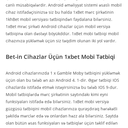
canlı müsabiqələrdir. Android əməliyyat sistemi əsaslı mobil
cihaz istifadəçisinizsə siz bu halda 1xBet mərc şirkətinin
1khBet mobil versiyası tətbiqindən faydalana bilərsiniz.
1xBet mrəc şirkəti Android cihazlar üçün mobil versiya
tətbiqinə olan dəstəyi böyükddür. 1xBet mobi tətbiqi mobil
cihazınıza yükləmək üçün siz təqdim olunan iki yol vardır.
Bet-in Cihazlar Üçün 1xbet Mobi Tətbiqi
Android cihazlarınızda 1 x Gamble Moby tətbiqini yükləmək
üçün olan bu tələb ən azı Android 4. 1-dir. Əgər tətbiqi IOS
cihazlarda istifadə etmək istəyirsinizsə bu tələb IOS 9-dur.
Mobil tətbiqlərdə mərc şirkətinin saytındakı kimi eyni
funksiyaları istifadə edə bilərsiniz. 1xBet mobi versiya
güzgüsü tətbiqini mobil cihazlarınıza quraşdıraq hərəkətli
şəkildə mərclər edə və onlardan həzz ala bilərsiniz. Saytda
olan bütün əsas funksiyaları və tətbiqlər üçün təklif edilən