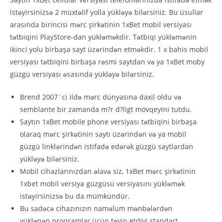
istəyirsinizsə 2 müxtəlif yolla yükləyə bilərsiniz. Bu üsullar
arasında birincisi mərc şirkətinin 1xBet mobil versiyası
tətbiqini PlayStore-dan yükləməkdir. Tətbiqi yükləmənin
ikinci yolu birbaşa sayt üzərindən etməkdir. 1 x bahis mobil
versiyası tətbiqini birbaşa rəsmi saytdan və ya 1xBet moby
güzgü versiyası əsasında yükləyə bilərsiniz.
Brend 2007`ci ildə mərc dünyasına daxil oldu və
semblante bir zamanda m?r d?ligt mövqeyini tutdu.
Saytın 1xBet mobile phone versiyası tətbiqini birbaşa
olaraq mərc şirkətinin saytı üzərindən və ya mobil
güzgü linklərindən istifadə edərək güzgü saytlardan
yükləyə bilərsiniz.
Mobil cihazlarınızdan əlavə siz, 1xBet mərc şirkətinin
1xbet mobil versiya güzgüsü versiyasını yükləmək
istəyirsinizsə bu da mümkündür.
Bu sadəcə cihazınızın naməlum mənbələrdən
yüklənən proqramlar üçün təyin etdiyi standart