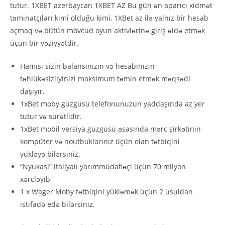
tutur. 1XBET azerbaycan 1XBET AZ Bu gün ən aparıcı xidmət
təminatçıları kimi olduğu kimi, 1XBet az ilə yalnız bir hesab
açmaq və bütün mövcud oyun aktivlərinə giriş əldə etmək
üçün bir vəziyyətdir.
Hamısı sizin balansınızın və hesabınızın
təhlükəsizliyinizi maksimum təmin etmək məqsədi
daşıyır.
1xBet moby güzgüsü telefonunuzun yaddaşında az yer
tutur və sürətlidir.
1xBet mobil versiya güzgüsü əsasında mərc şirkətinin
kompüter və noutbuklarınız üçün olan tətbiqini
yükləyə bilərsiniz.
“Nyukasl” italiyalı yarımmüdafiəçi üçün 70 milyon
xərcləyib
1 x Wager Moby tətbiqini yükləmək üçün 2 üsuldan
istifadə edə bilərsiniz.