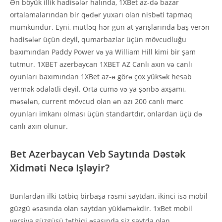
Ən böyük illik hadisələr halında, 1XBet az-də bazar
ortalamalarından bir qədər yuxarı olan nisbəti tapmaq
mümkündür. Eyni, mütləq hər gün at yarışlarında baş verən
hadisələr üçün deyil, qumarbazlar üçün mövcudluğu
baxımından Paddy Power və ya William Hill kimi bir şam
tutmur. 1XBET azerbaycan 1XBET AZ Canlı axın və canlı
oyunları baxımından 1XBet az-ə görə çox yüksək hesab
vermək ədalətli deyil. Orta cümə və ya şənbə axşamı,
məsələn, current mövcud olan ən azı 200 canlı mərc
oyunları imkanı olması üçün standartdır, onlardan üçü də
canlı axın olunur.
Bet Azerbaycan Veb Saytında Dəstək
Xidməti Necə Işləyir?
Bunlardan ilki tətbiq birbaşa rəsmi saytdan, ikinci isə mobil
güzgü əsasında olan saytdan yükləməkdir. 1xBet mobil
versiya güzgüsü tətbiqi əsasında siz saytda olan