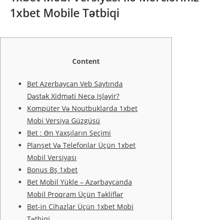
1xbet Mobile Tətbiqi
Content
Bet Azerbaycan Veb Saytında
Dəstək Xidməti Necə Işləyir?
Kompüter Və Noutbuklarda 1xbet
Mobi Versiya Güzgüsü
Bet : Ən Yaxşıların Seçimi
Planşet Və Telefonlar Üçün 1xbet
Mobil Versiyası
Bоnus Bş 1xbеt
Bet Mobil Yükle – Azərbaycanda
Mobil Proqram Üçün Təkliflər
Bet-in Cihazlar Üçün 1xbet Mobi
Tətbiqi