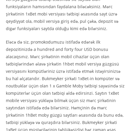
funksiyaların hamısından faydalana biləcəksiniz. Mərc
şirkətinin 1xBet mobi versiyası tətbiqi əsasında sayt üzrə
qeydiyyat ola, mobil versiya giriş edə, pul çəkə, depozit və
digər funksiyaları saytda olduğu kimi edə bilərsiniz.
Eləcə də siz, promokodumuzu istifadə edərək ilk
depozitinizdə a hundred and forty four USD bonusu
alacaqsınız. Mərc şirkətinin mobil cihazlar üçün olan
tətbiqlərindən əlavə şirkətin 1hbet mobil versiya güzgüsü
versiyasını kompütləriniz üzrə istifadə etmək istəyirsinizsə
bu hal əlçatandır. Bukmeyker şirkəti 1xBet-in kompüter və
noutbuklar üçün olan 1 x Gamble Moby tətbiqi sayəsində siz
kompüterlər üçün olan tətbiqi əldə edirsinzi. Saytın 1xBet
mobile versiyası yükləyə bilmək üçün siz mərc şirkətinin
saytından istifadə edə bilərsiniz. Həmçinin də mərc
şirkətinin 1hBet moby güzgü saytları əsasında da bunu edə,
tətbiqi yükləyə və quraşdıra bilərsiniz. Bukmeyker şirkəti
1xBet üçün müştərilərinin təhlükəsizliyi hər zaman əsas