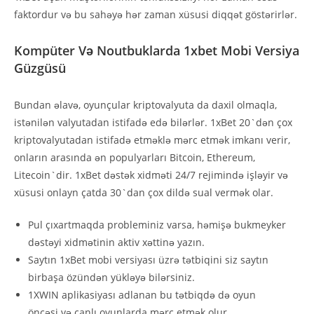
faktordur və bu sahəyə hər zaman xüsusi diqqət göstərirlər.
Kompüter Və Noutbuklarda 1xbet Mobi Versiya
Güzgüsü
Bundan əlavə, oyunçular kriptovalyuta da daxil olmaqla,
istənilən valyutadan istifadə edə bilərlər. 1xBet 20`dən çox
kriptovalyutadan istifadə etməklə mərc etmək imkanı verir,
onların arasında ən populyarları Bitcoin, Ethereum,
Litecoin`dir. 1xBet dəstək xidməti 24/7 rejimində işləyir və
xüsusi onlayn çatda 30`dan çox dildə sual vermək olar.
Pul çıxartmaqda probleminiz varsa, həmişə bukmeyker
dəstəyi xidmətinin aktiv xəttinə yazın.
Saytın 1xBet mobi versiyası üzrə tətbiqini siz saytın
birbaşa özündən yükləyə bilərsiniz.
1XWIN aplikasiyası adlanan bu tətbiqdə də oyun
öncəsi və canlı oyunlarda mərc etmək olur.