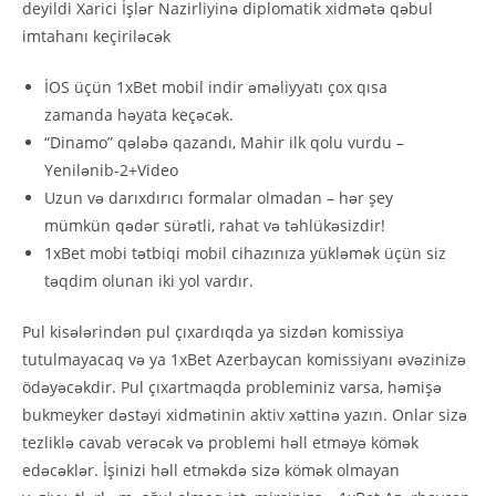
deyildi Xarici İşlər Nazirliyinə diplomatik xidmətə qəbul
imtahanı keçiriləcək
İOS üçün 1xBet mobil indir əməliyyatı çox qısa
zamanda həyata keçəcək.
“Dinamo” qələbə qazandı, Mahir ilk qolu vurdu –
Yenilənib-2+Video
Uzun və darıxdırıcı formalar olmadan – hər şey
mümkün qədər sürətli, rahat və təhlükəsizdir!
1xBet mobi tətbiqi mobil cihazınıza yükləmək üçün siz
təqdim olunan iki yol vardır.
Pul kisələrindən pul çıxardıqda ya sizdən komissiya
tutulmayacaq və ya 1xBet Azerbaycan komissiyanı əvəzinizə
ödəyəcəkdir. Pul çıxartmaqda probleminiz varsa, həmişə
bukmeyker dəstəyi xidmətinin aktiv xəttinə yazın. Onlar sizə
tezliklə cavab verəcək və problemi həll etməyə kömək
edəcəklər. İşinizi həll etməkdə sizə kömək olmayan