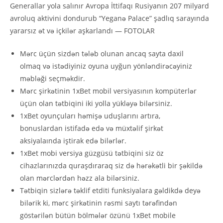
Generallar yola salınır Avropa İttifaqı Rusiyanın 207 milyard
avroluq aktivini dondurub “Yeganə Palace” şadlıq sarayında
yararsız ət və içkilər aşkarlandı — FOTOLAR
Mərc üçün sizdən tələb olunan ancaq sayta daxil
olmaq və istədiyiniz oyuna uyğun yönləndirəcəyiniz
məbləği seçməkdir.
Mərc şirkətinin 1xBet mobil versiyasının kompüterlər
üçün olan tətbiqini iki yolla yükləyə bilərsiniz.
1xBet oyunçuları həmişə uduşlarını artıra,
bonuslardan istifadə edə və müxtəlif şirkət
aksiyalaında iştirak edə bilərlər.
1xBet mobi versiya güzgüsü tətbiqini siz öz
cihazlarınızda quraşdıraraq siz də hərəkətli bir şəkildə
olan mərclərdən həzz ala bilərsiniz.
Tətbiqin sizlərə təklif etditi funksiyalara gəldikdə deyə
bilərik ki, mərc şirkətinin rəsmi saytı tərəfindən
göstərilən bütün bölmələr özünü 1xBet mobile